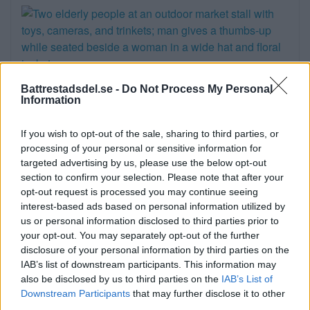
Sommartorget i Älvsjö
Battrestadsdel.se -
Do Not Process My Personal
Information
öppnar: Familjärt
På måndagseftermiddagen öppnade
If you wish to opt-out of the sale, sharing to third parties, or
processing of your personal or sensitive information for
aktiviteterna på Älvsjö torg. Artisten […]
targeted advertising by us, please use the below opt-out
section to confirm your selection. Please note that after your
Publicerad 16:23, 3 augusti 2026
opt-out request is processed you may continue seeing
Annons:
interest-based ads based on personal information utilized by
us or personal information disclosed to third parties prior to
your opt-out. You may separately opt-out of the further
Flydde i kajak – greps
disclosure of your personal information by third parties on the
IAB’s list of downstream participants. This information may
På söndagsmorgonen följde polisen en man
also be disclosed by us to third parties on the
IAB’s List of
på Långsjön […]
Downstream Participants
that may further disclose it to other
third parties.