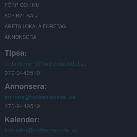
FÖRR OCH NU
KÖP-BYT-SÄLJ
ÅRETS LOKALA FÖRETAG
ANNONSERA
Tipsa:
redaktionen@battrestadsdel.se
070-9449519
Annonsera:
annons@battrestadsdel.se
070-9449519
Kalender:
kalender@battrestadsdel.se