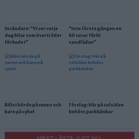
Insändare: ”Vi ser varje
”Inte första gången en
dag bilar som överträder
bil susar förbi
förbudet”
sandlådan”
Bilist körde på vuxen och
Förslag: Här på solsidan
barn på cykel
behövs parkbänkar
MEST LÄSTA JUST NU: