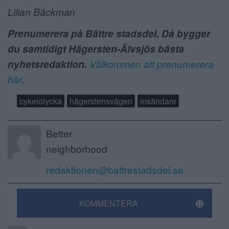
Lilian Bäckman
Prenumerera på Bättre stadsdel. Då bygger
du samtidigt Hägersten-Älvsjös bästa
nyhetsredaktion.
Välkommen att prenumerera
här
.
cykelolycka
hägerstensvägen
insändare
Better
neighborhood
redaktionen@battrestadsdel.se
KOMMENTERA
Annons: