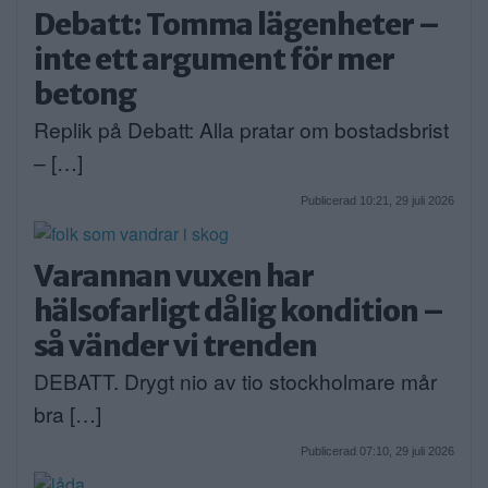
Debatt: Tomma lägenheter –
inte ett argument för mer
betong
Replik på Debatt: Alla pratar om bostadsbrist
– […]
Publicerad 10:21, 29 juli 2026
Varannan vuxen har
hälsofarligt dålig kondition –
så vänder vi trenden
DEBATT. Drygt nio av tio stockholmare mår
bra […]
Publicerad 07:10, 29 juli 2026