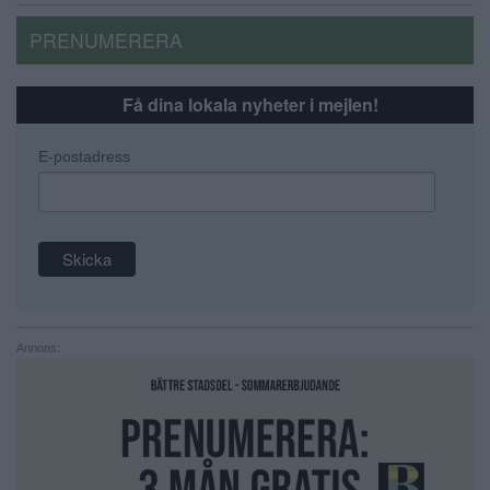
PRENUMERERA
Få dina lokala nyheter i mejlen!
E-postadress
Annons: