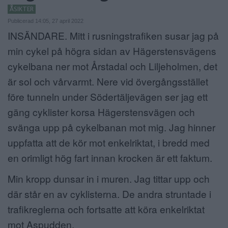
ÅSIKTER
ANNONSERA
Publicerad 14:05, 27 april 2022
INSÄNDARE. Mitt i rusningstrafiken susar jag på
NÄRINGSLIV
min cykel på högra sidan av Hägerstensvägens
MER
cykelbana ner mot Årstadal och Liljeholmen, det
är sol och vårvarmt. Nere vid övergångsstället
före tunneln under Södertäljevägen ser jag ett
gäng cyklister korsa Hägerstensvägen och
svänga upp på cykelbanan mot mig. Jag hinner
uppfatta att de kör mot enkelriktat, i bredd med
en orimligt hög fart innan krocken är ett faktum.
Min kropp dunsar in i muren. Jag tittar upp och
där står en av cyklisterna. De andra struntade i
trafikreglerna och fortsatte att köra enkelriktat
mot Aspudden.