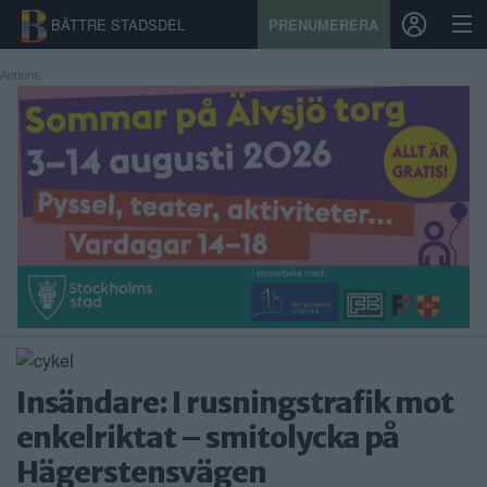
BÄTTRE STADSDEL
PRENUMERERA
Annons:
START
STADSDEL
PRENUMERATION
SPORT
ÅSIKTER
KALENDER
Insändare: I rusningstrafik mot
KONTAKT
enkelriktat – smitolycka på
Hägerstensvägen
SAMARBETEN