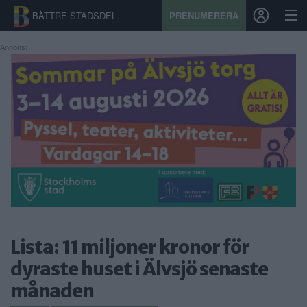
BÄTTRE STADSDEL
PRENUMERERA
Annons:
START
STADSDEL
PRENUMERATION
SPORT
ÅSIKTER
KALENDER
Lista: 11 miljoner kronor för
dyraste huset i Älvsjö senaste
KONTAKT
månaden
SAMARBETEN