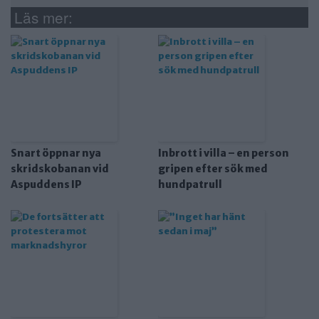
Läs mer:
Snart öppnar nya
Inbrott i villa – en person
skridskobanan vid
gripen efter sök med
Aspuddens IP
hundpatrull