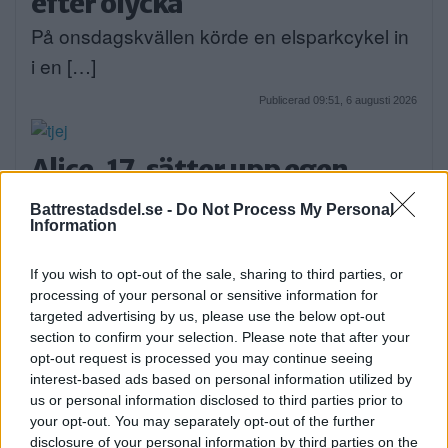
efter olycka
På onsdagskvällen körde en elsparkcykel in
i en […]
Publicerad 09:51, 6 augusti 2026
Alice, 17, sätter upp egen
musikal – här är de största
Battrestadsdel.se -
Do Not Process My Personal
utmaningarna
Information
Alice Stenberg är 17 år och har skrivit, […]
If you wish to opt-out of the sale, sharing to third parties, or
processing of your personal or sensitive information for
Publicerad 16:16, 5 augusti 2026
targeted advertising by us, please use the below opt-out
section to confirm your selection. Please note that after your
opt-out request is processed you may continue seeing
Bilist körde på vuxen och barn
interest-based ads based on personal information utilized by
på cykel
us or personal information disclosed to third parties prior to
your opt-out. You may separately opt-out of the further
På måndagskvällen blev två personer som
disclosure of your personal information by third parties on the