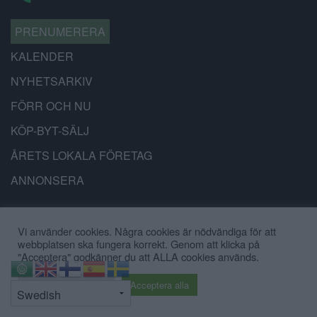
PRENUMERERA
KALENDER
NYHETSARKIV
FÖRR OCH NU
KÖP-BYT-SÄLJ
ÅRETS LOKALA FÖRETAG
ANNONSERA
Tipsa:
Vi använder cookies. Några cookies är nödvändiga för att
redaktionen@battrestadsdel.se
webbplatsen ska fungera korrekt. Genom att klicka på
"Acceptera" godkänner du att ALLA cookies används.
070-9449519
⇧
Cookie inställningar
Acceptera alla
Annonsera: