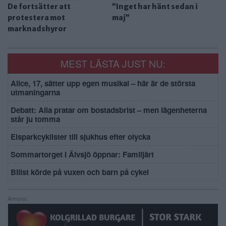
De fortsätter att
”Inget har hänt sedan i
protestera mot
maj”
marknadshyror
MEST LÄSTA JUST NU:
Alice, 17, sätter upp egen musikal – här är de största
utmaningarna
Debatt: Alla pratar om bostadsbrist – men lägenheterna
står ju tomma
Elsparkcyklister till sjukhus efter olycka
Sommartorget i Älvsjö öppnar: Familjärt
Bilist körde på vuxen och barn på cykel
Annons: