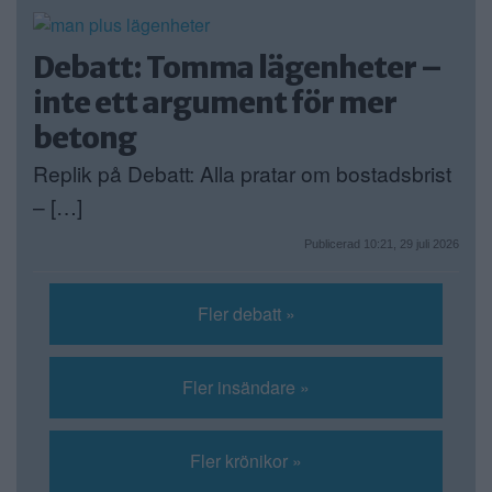
Debatt: Tomma lägenheter –
inte ett argument för mer
betong
Replik på Debatt: Alla pratar om bostadsbrist
– […]
Publicerad 10:21, 29 juli 2026
Fler debatt »
Fler insändare »
Fler krönikor »