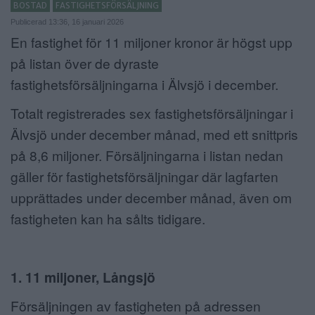
BOSTAD
FASTIGHETSFÖRSÄLJNING
ANNONSERA
Publicerad 13:36, 16 januari 2026
En fastighet för 11 miljoner kronor är högst upp
NÄRINGSLIV
på listan över de dyraste
fastighetsförsäljningarna i Älvsjö i december.
MER
Totalt registrerades sex fastighetsförsäljningar i
Älvsjö under december månad, med ett snittpris
på 8,6 miljoner. Försäljningarna i listan nedan
gäller för fastighetsförsäljningar där lagfarten
upprättades under december månad, även om
fastigheten kan ha sålts tidigare.
1. 11 miljoner, Långsjö
Försäljningen av fastigheten på adressen