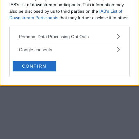
IAB’s list of downstream participants. This information may
PRENUMERERA
also be disclosed by us to third parties on the
IAB’s List of
Downstream Participants
that may further disclose it to other
Få dina lokala nyheter i mejlen!
third parties.
Please note that this website/app uses one or more Google
Personal Data Processing Opt Outs
E-postadress
services and may gather and store information including but
not limited to your visit or usage behaviour. You may click to
Google consents
grant or deny consent to Google and its third-party tags to
use your data for below specified purposes in below Google
CONFIRM
consent section.
Annons: