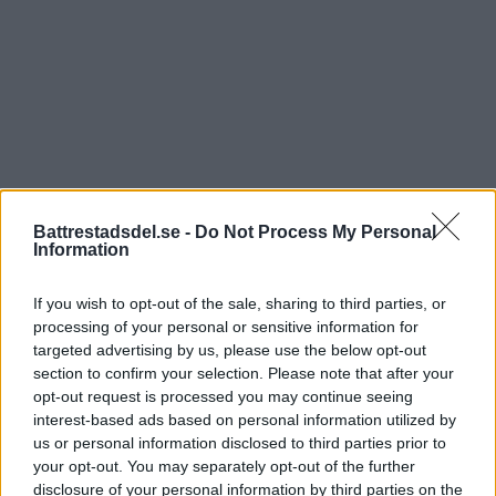
KALENDER
10 julikl.16:00
-
10 augustikl.17:00
JUL
10
Sommar på Aspen 10 juli- 10 augusti
30 julikl.08:00
-
10 septemberkl.12:00
JUL
30
Boule för seniorer
Battrestadsdel.se -
Do Not Process My Personal
Information
3 augustikl.14:00
-
14 augustikl.18:00
AUG
3
Sommar på Älvsjötorg 3-14 augusti 2026
If you wish to opt-out of the sale, sharing to third parties, or
3 augustikl.14:00
-
14 augustikl.18:00
processing of your personal or sensitive information for
AUG
3
targeted advertising by us, please use the below opt-out
Sommar på torget Älvsjö 2026
section to confirm your selection. Please note that after your
6 augustikl.19:00
-
8 augustikl.19:00
AUG
opt-out request is processed you may continue seeing
6
Carrie the musical
interest-based ads based on personal information utilized by
us or personal information disclosed to third parties prior to
Visa kalender
your opt-out. You may separately opt-out of the further
disclosure of your personal information by third parties on the