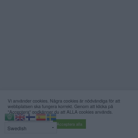
Viktiga faktorer att tänka på
när du bokar semesterboende
i skärgården
EXTERN PARTNER. Valet av
semesterboende i skärgården påverkar […]
Publicerad 11:31, 28 juli 2026
Vi använder cookies. Några cookies är nödvändiga för att
webbplatsen ska fungera korrekt. Genom att klicka på
"Acceptera" godkänner du att ALLA cookies används.
⇧
Cookie inställningar
Acceptera alla
Brand i restaurang