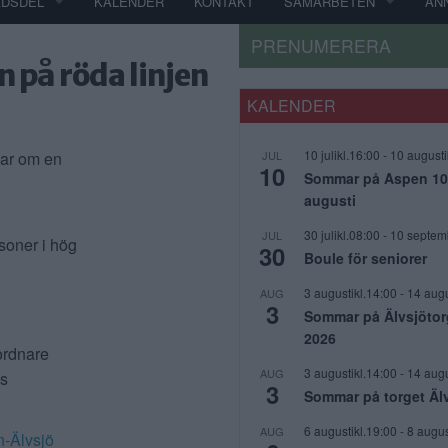
ADSDEL
KALENDER
KONTAKT
SAMARBETEN
AN
PRENUMERERA
n på röda linjen
KALENDER
10 julikl.16:00
-
10 augusti
gar om en
JUL
10
Sommar på Aspen 10 j
augusti
30 julikl.08:00
-
10 septem
JUL
rsoner i hög
30
Boule för seniorer
3 augustikl.14:00
-
14 augu
AUG
3
Sommar på Älvsjötor
2026
ordnare
3 augustikl.14:00
-
14 augu
AUG
ns
3
Sommar på torget Äl
6 augustikl.19:00
-
8 augus
AUG
n-Älvsjö