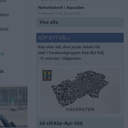
stöd
Narkotikabrott i Aspudden
Publicerad 17:04, 28 juni 2026
delar
Visa alla
rbete
KÖP-BYT-SÄLJ
Köp eller sälj dina prylar lokalt! Gå
med i Facebookgruppen Köp Byt Sälj
på
- Vi som bor i Hägersten
ta
Gå till Köp-Byt-Sälj