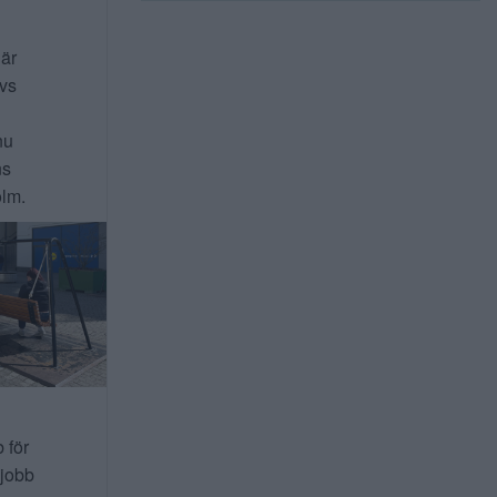
 är
ivs
nu
ns
lm.
b för
 jobb