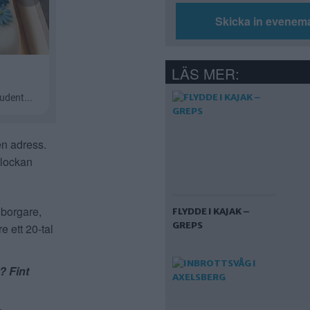
Skicka in evenem
LÄS MER:
en adress.
klockan
dborgare,
FLYDDE I KAJAK –
GREPS
e ett 20-tal
? Fint