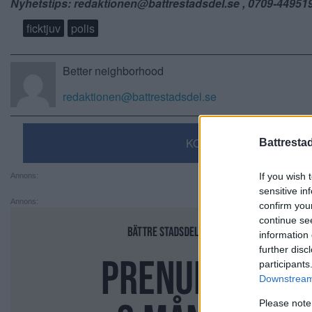
Nyhetstips: redaktionen@battrestadsdel.se , 0709-44951
ficktjuv
polis
Better neighborhood
redaktionen@battrestadsdel.se
KOMMENTERA
Battresta
If you wish 
Annons:
sensitive in
Annons:
confirm you
continue se
information 
further disc
participants
Downstream 
Please note