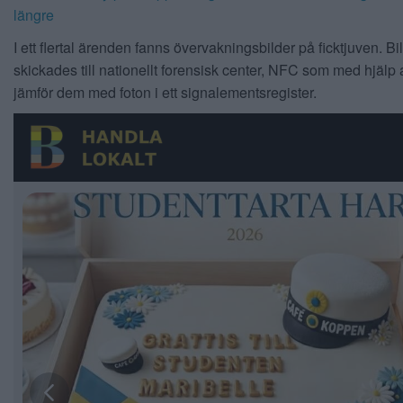
längre
I ett flertal ärenden fanns övervakningsbilder på ficktjuven. B
skickades till nationellt forensisk center, NFC som med hjälp 
jämför dem med foton i ett signalementsregister.