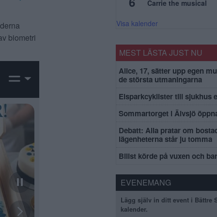
6
Carrie the musical
Visa kalender
ilderna
av biometri
MEST LÄSTA JUST NU
Alice, 17, sätter upp egen mu
de största utmaningarna
Elsparkcyklister till sjukhus 
Sommartorget i Älvsjö öppna
Debatt: Alla pratar om bosta
lägenheterna står ju tomma
Bilist körde på vuxen och ba
EVENEMANG
Lägg själv in ditt event i Bättre
kalender.