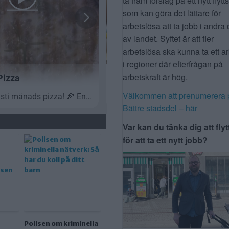
ta fram förslag på ett nytt flytt
som kan göra det lättare för
arbetslösa att ta jobb i andra 
av landet. Syftet är att fler
arbetslösa ska kunna ta ett a
i regioner där efterfrågan på
arbetskraft är hög.
Välkommen att prenumerera 
Bättre stadsdel – här
Var kan du tänka dig att flyt
för att ta ett nytt jobb?
Polisen om kriminella