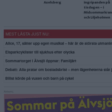
Axelsberg
ingripanden på
tisdagen – i
Midsommarkran
och Liljeholmen
MEST LÄSTA JUST NU:
Alice, 17, sätter upp egen musikal – här är de största utmani
Elsparkcyklister till sjukhus efter olycka
Sommartorget i Älvsjö öppnar: Familjärt
Debatt: Alla pratar om bostadsbrist – men lägenheterna står
Bilist körde på vuxen och barn på cykel
Annons: