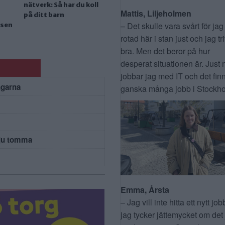
nätverk: Så har du koll
Mattis, Liljeholmen
på ditt barn
– Det skulle vara svårt för jag
sen
rotad här i stan just och jag tr
bra. Men det beror på hur
desperat situationen är. Just 
jobbar jag med IT och det fin
ngarna
ganska många jobb i Stockho
 ju tomma
Emma, Årsta
– Jag vill inte hitta ett nytt job
jag tycker jättemycket om det