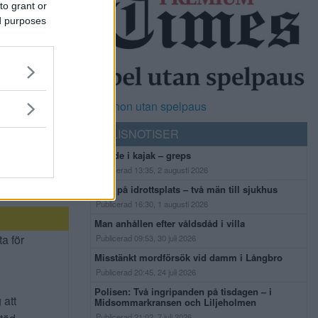
to grant or
ed purposes
Casinon utan spelpaus
POLISNOTISER
Flydde i kajak – greps
Publicerad 13:35, 2 augusti 2026
Bråk på idrottsplats – två män till sjukhus
Publicerad 16:30, 1 augusti 2026
Man anhållen efter våldsdåd i villa
ta för
Publicerad 09:53, 30 juli 2026
Misstänkt mordförsök vid damm i Långbro
Publicerad 20:45, 24 juli 2026
Polisen: Två ingripanden på tisdagen – i
 att
Midsommarkransen och Liljeholmen
Publicerad 21:02, 7 juli 2026