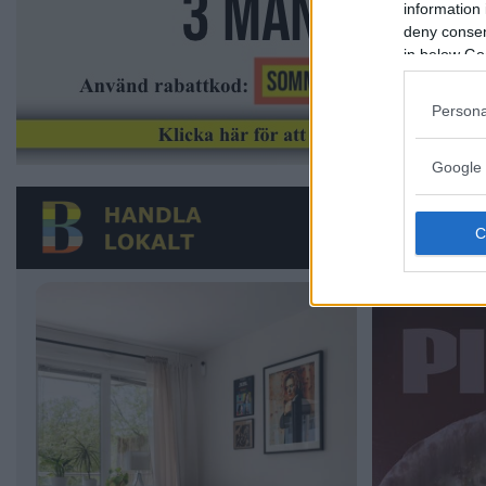
information 
deny consent
in below Go
Persona
Google 