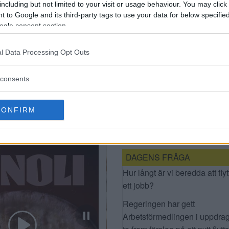
including but not limited to your visit or usage behaviour. You may click 
 to Google and its third-party tags to use your data for below specifi
ogle consent section.
l Data Processing Opt Outs
consents
POLISEN OM
KRIMINELLA
CONFIRM
NÄTVERK: SÅ HAR DU
KOLL PÅ DITT BARN
DAGENS FRÅGA
Hur långt är vi beredda att flyt
ett jobb?
Regeringen har gett
Arbetsförmedlingen i uppdrag