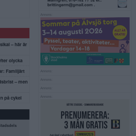
Annons:
sikal – här är
efter olycka
r: Familjärt
Annons:
Annons:
dsbrist – men
Annons:
rn på cykel
Annons:
 Stadsdels