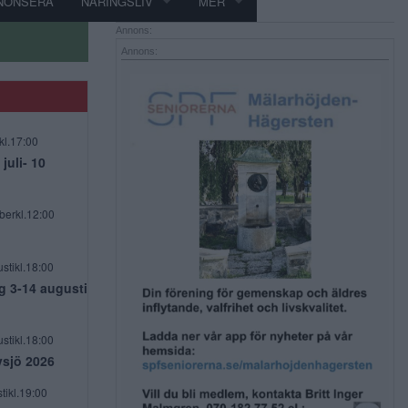
NONSERA
NÄRINGSLIV
MER
Annons:
Annons:
kl.17:00
uli- 10
berkl.12:00
stikl.18:00
g 3-14 augusti
stikl.18:00
vsjö 2026
tikl.19:00