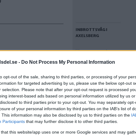
9
INBROTTSVÅG I
AXELSBERG
dsdel.se -
Do Not Process My Personal Information
to opt-out of the sale, sharing to third parties, or processing of your per
formation for targeted advertising by us, please use the below opt-out s
r selection. Please note that after your opt-out request is processed y
eing interest-based ads based on personal information utilized by us or
disclosed to third parties prior to your opt-out. You may separately opt-
POLISEN: TVÅ
INGRIPANDEN PÅ
losure of your personal information by third parties on the IAB’s list of
TISDAGEN – I
. This information may also be disclosed by us to third parties on the
IA
MIDSOMMARKRANSE
Participants
that may further disclose it to other third parties.
N OCH LILJEHOLMEN
 that this website/app uses one or more Google services and may gath