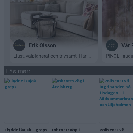
Läs mer:
Flydde i kajak – greps
Inbrottsvåg i
Polisen: Två