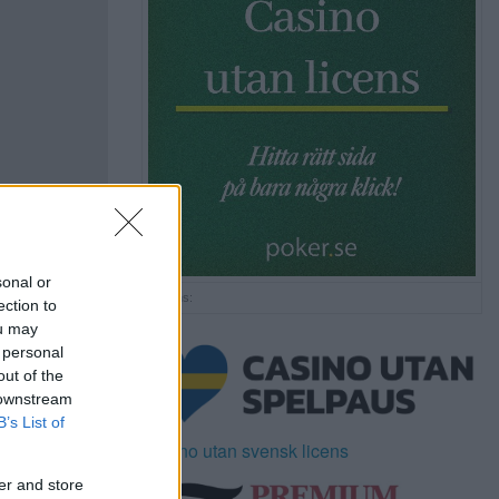
sonal or
Annons:
ection to
ou may
 personal
out of the
 downstream
B’s List of
Casino utan svensk licens
er and store