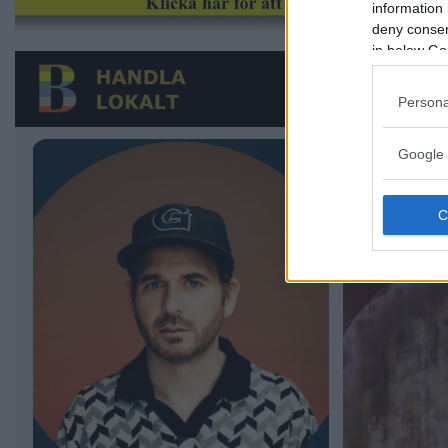
information 
deny consent
in below Go
Persona
Google 