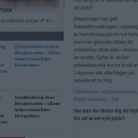
ett jobb?
Regeringen har gett
Arbetsförmedlingen i uppdrag
ta fram förslag på ett nytt flytt
som kan göra det lättare för
arbetslösa att ta jobb i andra 
av landet. Syftet är att fler
arbetslösa ska kunna ta ett a
i regioner där efterfrågan på
arbetskraft är hög.
Välkommen att prenumerera 
g
Stockholm tar över
Bättre stadsdel – här
Älvsjöstaden – så har
Var kan du tänka dig att flyt
industriområdet
jer
förvandlats
för att ta ett nytt jobb?
tter