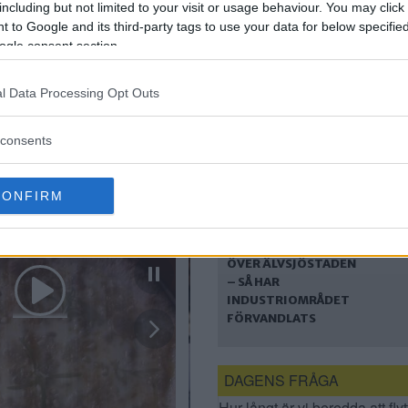
including but not limited to your visit or usage behaviour. You may click 
LÖVHOLMEN – SÄLJER
 to Google and its third-party tags to use your data for below specifi
BOSTADSBYGGRÄTTE
ogle consent section.
R
l Data Processing Opt Outs
consents
CONFIRM
STOCKHOLM TAR
ÖVER ÄLVSJÖSTADEN
– SÅ HAR
INDUSTRIOMRÅDET
FÖRVANDLATS
DAGENS FRÅGA
Hur långt är vi beredda att flyt