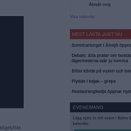
Älvsjö torg
Visa kalender
MEST LÄSTA JUST NU
Sommartorget i Älvsjö öppna
Debatt: Alla pratar om bosta
lägenheterna står ju tomma
Bilist körde på vuxen och ba
Flydde i kajak – greps
Restaurangkedja öppnar nytt 
EVENEMANG
Lägg själv in ditt event i Bättre
kalender.
tigefyllda