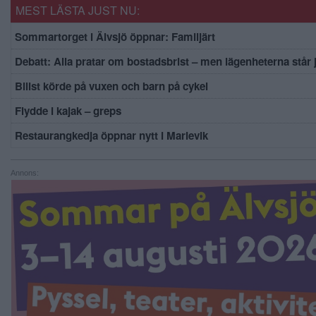
MEST LÄSTA JUST NU:
Sommartorget i Älvsjö öppnar: Familjärt
Debatt: Alla pratar om bostadsbrist – men lägenheterna står
Bilist körde på vuxen och barn på cykel
Flydde i kajak – greps
Restaurangkedja öppnar nytt i Marievik
Annons: