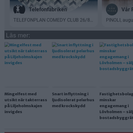
Läs mer:
Mingelfest med
Snart inflyttning i
Fastighetsbola
utsikt när takterrass
ljudisolerat pelarhus
minskar
på Liljeholmskajen
med krockskydd
engagemang i
invigdes
Lövholmen – säl
bostadsbyggrä