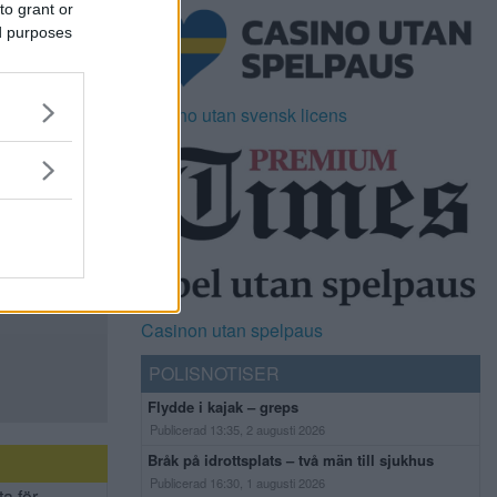
to grant or
ed purposes
Casino utan svensk licens
Casinon utan spelpaus
POLISNOTISER
Flydde i kajak – greps
Publicerad 13:35, 2 augusti 2026
Bråk på idrottsplats – två män till sjukhus
Publicerad 16:30, 1 augusti 2026
ta för