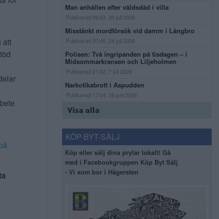
Man anhållen efter våldsdåd i villa
Publicerad 09:53, 30 juli 2026
Misstänkt mordförsök vid damm i Långbro
 att
Publicerad 20:45, 24 juli 2026
stöd
Polisen: Två ingripanden på tisdagen – i
Midsommarkransen och Liljeholmen
Publicerad 21:02, 7 juli 2026
delar
Narkotikabrott i Aspudden
Publicerad 17:04, 28 juni 2026
rbete
Visa alla
KÖP-BYT-SÄLJ
på
Köp eller sälj dina prylar lokalt! Gå
med i Facebookgruppen Köp Byt Sälj
- Vi som bor i Hägersten
ta