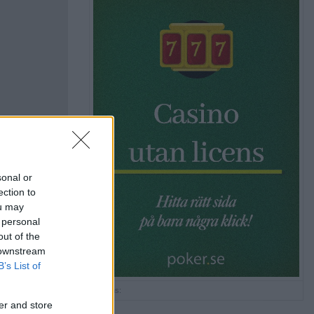
sonal or
ection to
ou may
 personal
out of the
 downstream
B’s List of
Annons:
er and store