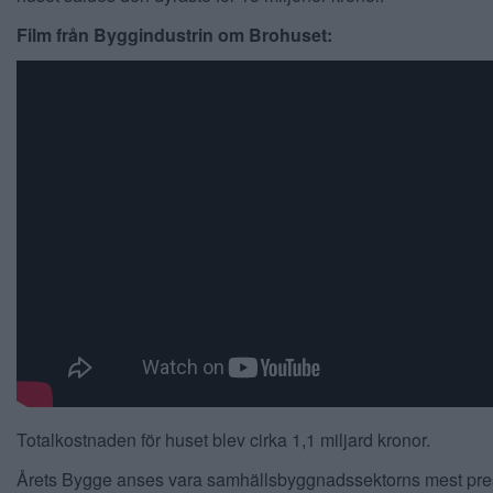
Film från Byggindustrin om Brohuset:
Totalkostnaden för huset blev cirka 1,1 miljard kronor.
Årets Bygge anses vara samhällsbyggnadssektorns mest pres