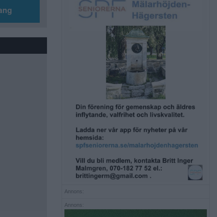
ang
Annons:
Annons: