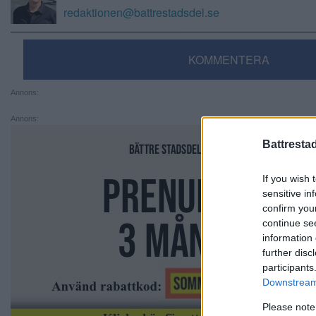
redaktionen@battrestadsdel.se
KOMMENTERA
Annons:
Annons:
Battresta
If you wish 
sensitive in
confirm you
continue se
information 
further disc
participants
Downstream 
Please note