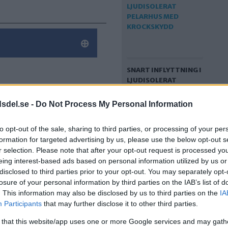
SNART INFLYTTNING I
LJUDISOLERAT
PELARHUS MED
KROCKSKYDD
dsdel.se -
Do Not Process My Personal Information
to opt-out of the sale, sharing to third parties, or processing of your per
formation for targeted advertising by us, please use the below opt-out s
r selection. Please note that after your opt-out request is processed y
eing interest-based ads based on personal information utilized by us or
disclosed to third parties prior to your opt-out. You may separately opt-
losure of your personal information by third parties on the IAB’s list of
. This information may also be disclosed by us to third parties on the
IA
Participants
that may further disclose it to other third parties.
FASTIGHETSBOLAG
MINSKAR
 that this website/app uses one or more Google services and may gath
ENGAGEMANG I