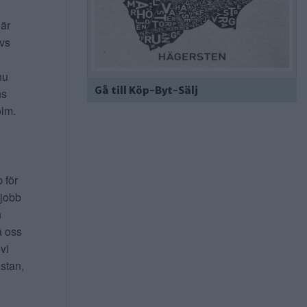
 är
ivs
nu
Gå till Köp-Byt-Sälj
ns
lm.
b för
 jobb
n
a oss
 vi
 stan,