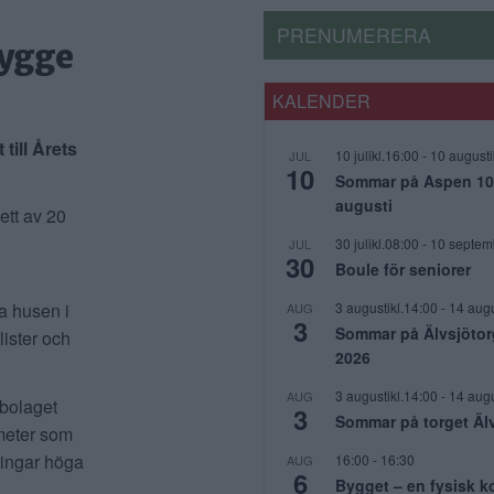
PRENUMERERA
bygge
KALENDER
till Årets
10 julikl.16:00
-
10 augusti
JUL
10
Sommar på Aspen 10 j
augusti
ett av 20
30 julikl.08:00
-
10 septem
JUL
30
Boule för seniorer
3 augustikl.14:00
-
14 augu
ga husen i
AUG
3
Sommar på Älvsjötor
lister och
2026
3 augustikl.14:00
-
14 augu
AUG
sbolaget
3
Sommar på torget Äl
tmeter som
ningar höga
16:00
-
16:30
AUG
6
Bygget – en fysisk 