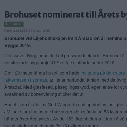
Brohuset nominerat till Årets 
ÅRSTADAL
Publicerad 12:33, 30 januari 2019
Brohuset vid Liljeholmskajen intill Årstabron är nominerat 
Bygge 2019.
Det skriver Byggindustrin i ett pressmeddelande. Brohuset är 
nominerade byggprojekt i Sverige slutförda under 2018,
Det 120 meter långa huset, som hade
invigning på den stora
takterrassen i somras
, är lite annorlunda jämfört med de övri
Årstadal. Med
glasfasad, påseglingsskydd, egen entré för cyk
avsaknad av bottenvåning sticker det ut.
Huset, som är ritat av Gert Wingårdh och uppfört av fastighet
JM, har stora Inglasade balkonger, den största på 53 kvadra
hänger över Årstaviken. Av de 159 lägenheterna i den 16 vå
huset såldes den dyraste för 15 miljoner kronor.