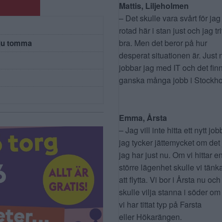
Mattis, Liljeholmen
– Det skulle vara svårt för jag
rotad här i stan just och jag tr
bra. Men det beror på hur
 ju tomma
desperat situationen är. Just 
jobbar jag med IT och det fin
ganska många jobb i Stockho
Emma, Årsta
– Jag vill inte hitta ett nytt job
jag tycker jättemycket om det
jag har just nu. Om vi hittar e
större lägenhet skulle vi tänk
att flytta. Vi bor i Årsta nu och
skulle vilja stanna i söder om
vi har tittat typ på Farsta
eller Hökarängen.