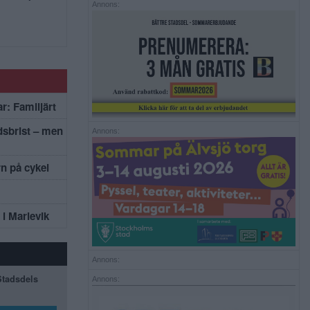
Annons:
r: Familjärt
dsbrist – men
Annons:
rn på cykel
i Marievik
Annons:
 Stadsdels
Annons: