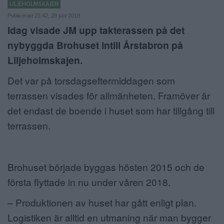
LILJEHOLMSKAJEN
ANNONSERA
Publicerad 23:42, 28 juni 2018
Idag visade JM upp takterassen på det
NÄRINGSLIV
nybyggda Brohuset intill Årstabron på
Liljeholmskajen.
MER
Det var på torsdagseftermiddagen som
terrassen visades för allmänheten. Framöver är
det endast de boende i huset som har tillgång till
terrassen.
Brohuset började byggas hösten 2015 och de
första flyttade in nu under våren 2018.
– Produktionen av huset har gått enligt plan.
Logistiken är alltid en utmaning när man bygger