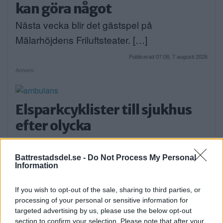
kan göra något
Nästa vecka blir det gästspel på
Mälarhöjdens Friluftsteater. […]
Publicerad 07:08, 7 augusti 2026
Annons:
Elsparkcyklister till sjukhus
efter olycka
På onsdagskvällen körde en elsparkcykel in
i en […]
Battrestadsdel.se -
Do Not Process My Personal
Information
Publicerad 09:51, 6 augusti 2026
If you wish to opt-out of the sale, sharing to third parties, or
processing of your personal or sensitive information for
Alice, 17, sätter upp egen
targeted advertising by us, please use the below opt-out
section to confirm your selection. Please note that after your