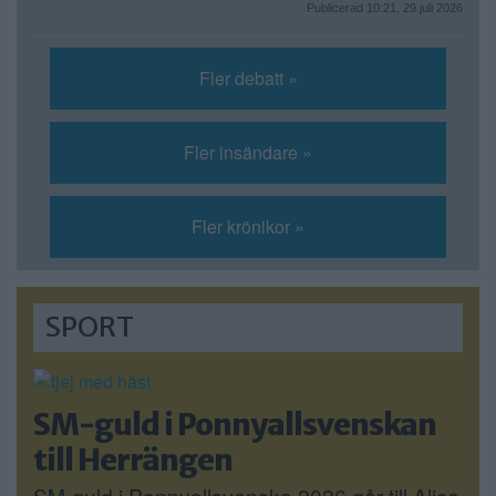
Publicerad 10:21, 29 juli 2026
Fler debatt »
Fler insändare »
Fler krönikor »
SPORT
SM-guld i Ponnyallsvenskan
till Herrängen
SM-guld i Ponnyallsvenska 2026 går till Alice