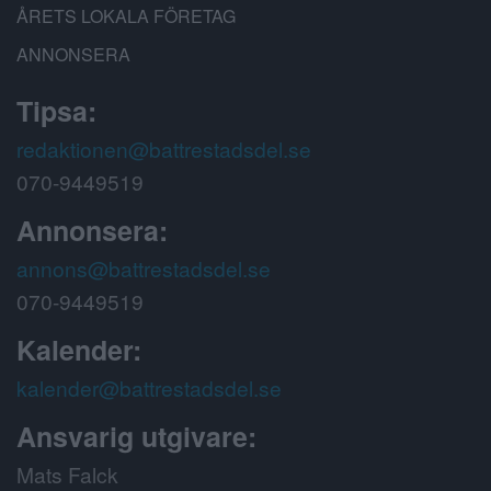
ÅRETS LOKALA FÖRETAG
ANNONSERA
Tipsa:
redaktionen@battrestadsdel.se
070-9449519
Annonsera:
annons@battrestadsdel.se
070-9449519
Kalender:
kalender@battrestadsdel.se
Ansvarig utgivare:
Mats Falck