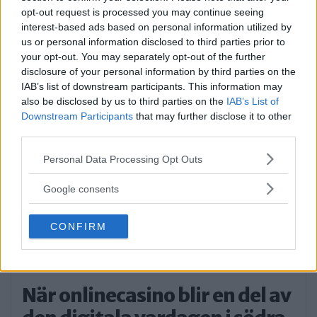
musikal – här är de största
opt-out request is processed you may continue seeing
utmaningarna
interest-based ads based on personal information utilized by
us or personal information disclosed to third parties prior to
Alice Stenberg är 17 år och har skrivit, […]
your opt-out. You may separately opt-out of the further
disclosure of your personal information by third parties on the
Publicerad 16:16, 5 augusti 2026
IAB’s list of downstream participants. This information may
also be disclosed by us to third parties on the
IAB’s List of
Bilist körde på vuxen och barn
Downstream Participants
that may further disclose it to other
third parties.
på cykel
Please note that this website/app uses one or more Google
Personal Data Processing Opt Outs
På måndagskvällen blev två personer som
services and may gather and store information including but
färdades på […]
not limited to your visit or usage behaviour. You may click to
Google consents
grant or deny consent to Google and its third-party tags to
Publicerad 08:58, 4 augusti 2026
use your data for below specified purposes in below Google
CONFIRM
consent section.
När onlinecasino blir en del av