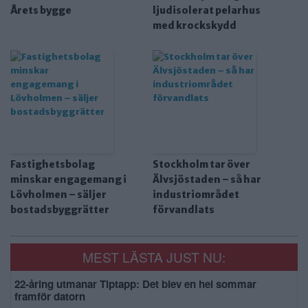
Årets bygge
ljudisolerat pelarhus
med krockskydd
Fastighetsbolag
Stockholm tar över
minskar engagemang i
Älvsjöstaden – så har
Lövholmen – säljer
industriområdet
bostadsbyggrätter
förvandlats
MEST LÄSTA JUST NU:
22-åring utmanar Tiptapp: Det blev en hel sommar
framför datorn