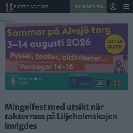
BÄTTRE STADSDEL
PRENUMERERA
Annons:
START
STADSDEL
PRENUMERATION
SPORT
ÅSIKTER
KALENDER
Mingelfest med utsikt när
takterrass på Liljeholmskajen
KONTAKT
invigdes
SAMARBETEN