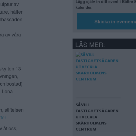
Lägg själv in ditt event i Bättre
ulptur av
kalender.
re, håller
ambassaden
Skicka in evenem
ra av våra
LÄS MER:
skylten 13
ivningen,
och bostad)
a-Lena
SÅ VILL
, stiftelsen
FASTIGHETSÄGAREN
ter.
UTVECKLA
SKÄRHOLMENS
v åt oss,
CENTRUM