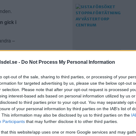
ämnden.
n gick i
randra –
SISTA FÖRSÖKET
ället med
dsdel.se -
Do Not Process My Personal Information
STOPPA FÖRTÄTNING
, säger Olle
AV VÄSTERTORP
CENTRUM
to opt-out of the sale, sharing to third parties, or processing of your per
formation for targeted advertising by us, please use the below opt-out s
tockholms
r selection. Please note that after your opt-out request is processed y
klagat
eing interest-based ads based on personal information utilized by us or
disclosed to third parties prior to your opt-out. You may separately opt-
rfonden.
losure of your personal information by third parties on the IAB’s list of
. This information may also be disclosed by us to third parties on the
IA
Participants
that may further disclose it to other third parties.
treder
 that this website/app uses one or more Google services and may gath