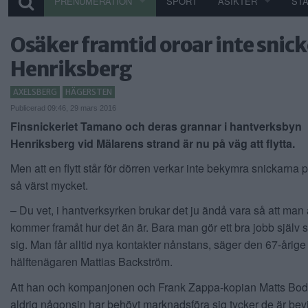
PRENUMERATION
SPORT
ÅSIKTER
ST
Osäker framtid oroar inte snicke
Henriksberg
AXELSBERG
HÄGERSTEN
Publicerad 09:46, 29 mars 2016
Finsnickeriet Tamano och deras grannar i hantverksbyn
Henriksberg vid Mälarens strand är nu på väg att flytta.
Men att en flytt står för dörren verkar inte bekymra snickarn
så värst mycket.
– Du vet, i hantverksyrken brukar det ju ändå vara så att man a
kommer framåt hur det än är. Bara man gör ett bra jobb själv s
sig. Man får alltid nya kontakter nånstans, säger den 67-årige
hälftenägaren Mattias Backström.
Att han och kompanjonen och Frank Zappa-kopian Matts Bod
aldrig någonsin har behövt marknadsföra sig tycker de är bevi