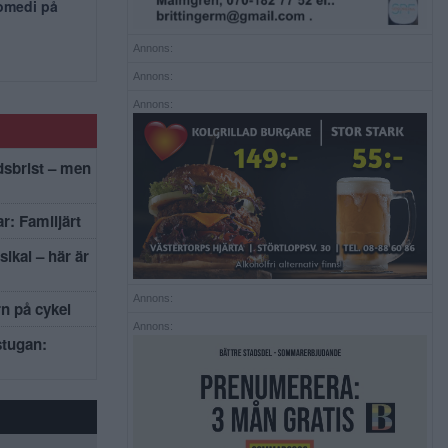
komedi på
Annons:
Annons:
Annons:
dsbrist – men
r: Familjärt
sikal – här är
Annons:
rn på cykel
Annons:
stugan: