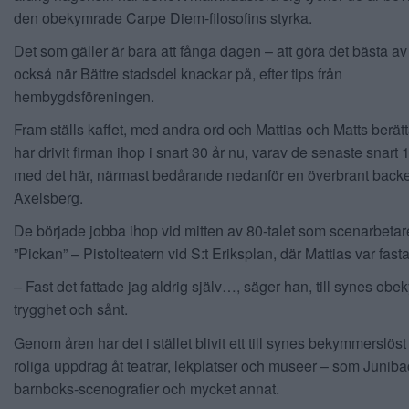
den obekymrade Carpe Diem-filosofins styrka.
Det som gäller är bara att fånga dagen ­– att göra det bästa a
också när Bättre stadsdel knackar på, efter tips från
hembygdsföreningen.
Fram ställs kaffet, med andra ord och Mattias och Matts berätt
har drivit firman ihop i snart 30 år nu, varav de senaste snart 
med det här, närmast bedårande nedanför en överbrant backe
Axelsberg.
De började jobba ihop vid mitten av 80-talet som scenarbetar
”Pickan” – Pistolteatern vid S:t Eriksplan, där Mattias var fasta
– Fast det fattade jag aldrig själv…, säger han, till synes ob
trygghet och sånt.
Genom åren har det i stället blivit ett till synes bekymmerslöst
roliga uppdrag åt teatrar, lekplatser och museer – som Junib
barnboks-scenografier och mycket annat.