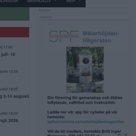
NONSERA
NÄRINGSLIV
MER
Annons:
Annons:
kl.17:00
uli- 10
berkl.12:00
stikl.18:00
g 3-14 augusti
stikl.18:00
vsjö 2026