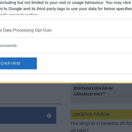
including but not limited to your visit or usage behaviour. You may click 
HÄR ÄR NYA
rklarar:
 to Google and its third-party tags to use your data for below specifi
FÖRSLAGET MED 560
LÄGENHETER I
ogle consent section.
erg är bra
AXELSBERG
tomkring.
l Data Processing Opt Outs
för
att ta
consents
CONFIRM
”UTFORMNINGEN AV
BEBYGGELSEN ÄR AV
SÄRSKILD VIKT”
DAGENS FRÅGA
Hur långt är vi beredda att flyt
ett jobb?