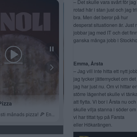
– Det skulle vara svårt för jag
rotad här i stan just och jag tr
bra. Men det beror på hur
desperat situationen är. Just 
jobbar jag med IT och det fin
ganska många jobb i Stockho
Emma, Årsta
– Jag vill inte hitta ett nytt job
jag tycker jättemycket om det
jag har just nu. Om vi hittar e
större lägenhet skulle vi tänk
att flytta. Vi bor i Årsta nu och
skulle vilja stanna i söder om
vi har tittat typ på Farsta
eller Hökarängen.