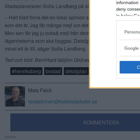
information 
Stadsplaneraren Sofia Landberg på stadsbyggnadskontoret fö
deny consent
in below Go
– Helt klart finns det en lokal opinion som tycker att Henriksb
som det är. Jag får många mejl om det från såna som bor run
Persona
Men sen får jag ju också mejl från dem som vill ställa sig i kö 
lägenheterna som ska byggas. Detaljplanen kommer i alla fall 
minst ett år till, säger Sofia Landberg.
Google 
Text och bild: BernHard Isbjörn Grünewald
#henriksberg
bostad
detaljplan
hantverkare
plan
Mats Falck
redaktionen@battrestadsdel.se
KOMMENTERA
Annons: