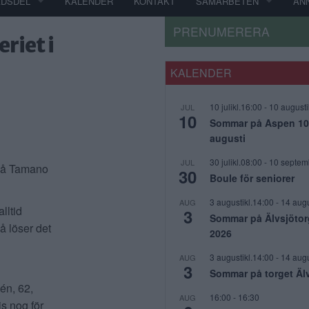
ADSDEL
KALENDER
KONTAKT
SAMARBETEN
AN
PRENUMERERA
riet i
KALENDER
10 julikl.16:00
-
10 augusti
JUL
10
Sommar på Aspen 10 j
augusti
30 julikl.08:00
-
10 septem
JUL
a på Tamano
30
Boule för seniorer
3 augustikl.14:00
-
14 augu
AUG
lltid
3
Sommar på Älvsjötor
å löser det
2026
3 augustikl.14:00
-
14 augu
AUG
3
Sommar på torget Äl
én, 62,
16:00
-
16:30
AUG
s nog för