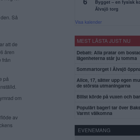
6
Bygget – en fysisk 
Älvsjö torg
v den. Så
Visa kalender
MEST LÄSTA JUST NU
ar att de
16 åren
Debatt: Alla pratar om bosta
lägenheterna står ju tomma
 från
Sommartorget i Älvsjö öppna
e på
Alice, 17, sätter upp egen mu
de största utmaningarna
nställd.
Bilist körde på vuxen och ba
ekymrad om
Populärt bageri tar över Bak
Varmt välkomna
 flöde av
ackens
EVENEMANG