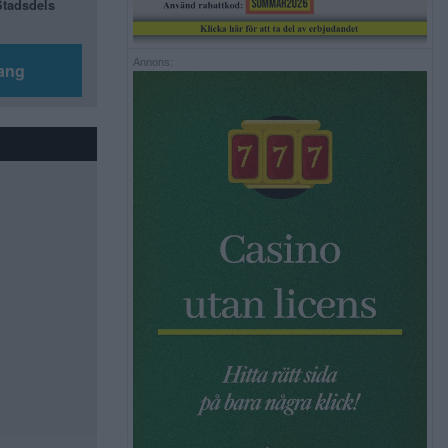
 Stadsdels
Annons:
ang