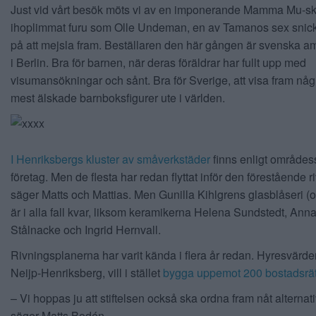
Just vid vårt besök möts vi av en imponerande Mamma Mu-sk
ihoplimmat furu som Olle Undeman, en av Tamanos sex snicka
på att mejsla fram. Beställaren den här gången är svenska 
i Berlin. Bra för barnen, när deras föräldrar har fullt upp med
visumansökningar och sånt. Bra för Sverige, att visa fram någ
mest älskade barnboksfigurer ute i världen.
I Henriksbergs kluster av småverkstäder
finns enligt områdes
företag. Men de flesta har redan flyttat inför den förestående r
säger Matts och Mattias. Men Gunilla Kihlgrens glasblåseri (
är i alla fall kvar, liksom keramikerna Helena Sundstedt, Ann
Stålnacke och Ingrid Hernvall.
Rivningsplanerna har varit kända i flera år redan. Hyresvärden
Neijp-Henriksberg, vill i stället
bygga uppemot 200 bostadsrät
– Vi hoppas ju att stiftelsen också ska ordna fram nåt alternati
säger Matts Bodén.