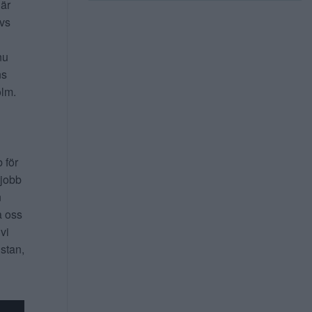
 är
ivs
nu
ns
lm.
b för
 jobb
n
a oss
 vi
 stan,