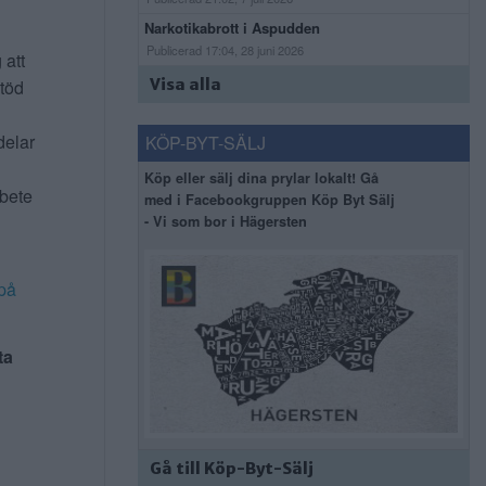
Narkotikabrott i Aspudden
Publicerad 17:04, 28 juni 2026
 att
stöd
Visa alla
delar
KÖP-BYT-SÄLJ
Köp eller sälj dina prylar lokalt! Gå
rbete
med i Facebookgruppen Köp Byt Sälj
- Vi som bor i Hägersten
på
ta
Gå till Köp-Byt-Sälj