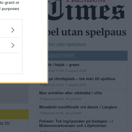
to grant or
ed purposes
Casinon utan spelpaus
POLISNOTISER
Flydde i kajak – greps
Publicerad 13:35, 2 augusti 2026
Bråk på idrottsplats – två män till sjukhus
Publicerad 16:30, 1 augusti 2026
Man anhållen efter våldsdåd i villa
Publicerad 09:53, 30 juli 2026
Misstänkt mordförsök vid damm i Långbro
Publicerad 20:45, 24 juli 2026
Polisen: Två ingripanden på tisdagen – i
ta för
Midsommarkransen och Liljeholmen
Publicerad 21:02, 7 juli 2026