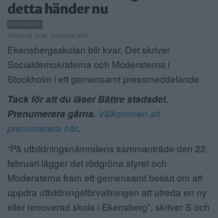
detta händer nu
ANNONSERA
EKENSBERG
NÄRINGSLIV
Publicerad 14:34, 14 februari 2024
Ekensbergsskolan blir kvar. Det skriver
MER
Socialdemokraterna och Moderaterna i
Stockholm i ett gemensamt pressmeddelande.
Tack för att du läser Bättre stadsdel.
Prenumerera gärna.
Välkommen att
prenumerera här
.
“På utbildningsnämndens sammanträde den 22
februari lägger det rödgröna styret och
Moderaterna fram ett gemensamt beslut om att
uppdra utbildningsförvaltningen att utreda en ny
eller renoverad skola i Ekensberg”, skriver S och