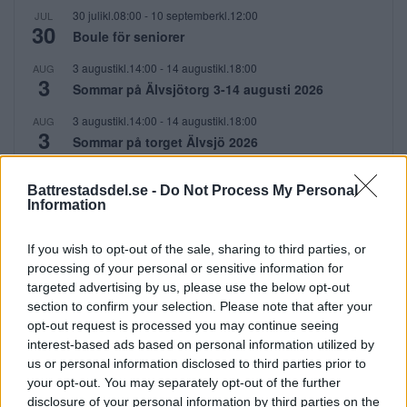
30 julikl.08:00
-
10 septemberkl.12:00
JUL
30
Boule för seniorer
3 augustikl.14:00
-
14 augustikl.18:00
AUG
3
Sommar på Älvsjötorg 3-14 augusti 2026
3 augustikl.14:00
-
14 augustikl.18:00
AUG
3
Sommar på torget Älvsjö 2026
6 augustikl.19:00
-
8 augustikl.19:00
AUG
6
Battrestadsdel.se -
Do Not Process My Personal
Carrie the musical
Information
Visa kalender
If you wish to opt-out of the sale, sharing to third parties, or
processing of your personal or sensitive information for
PRENUMERERA
targeted advertising by us, please use the below opt-out
section to confirm your selection. Please note that after your
opt-out request is processed you may continue seeing
Få dina lokala nyheter i mejlen!
interest-based ads based on personal information utilized by
us or personal information disclosed to third parties prior to
E-postadress
your opt-out. You may separately opt-out of the further
disclosure of your personal information by third parties on the