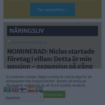
Fler sportartiklar »
NÄRINGSLIV
NOMINERAD: Niclas startade
företag i villan: Detta är min
passion – expansion på gång
För två år sedan startade Niclas Holm i […]
Vi använder cookies. Några cookies är nödvändiga för att
webbplatsen ska fungera korrekt. Genom att klicka på
Publicerad 16:16, 5 november 2025
"Acceptera" godkänner du att ALLA cookies används.
⇧
Cookie inställningar
Acceptera alla
NOMINERAD: Så blev Maria