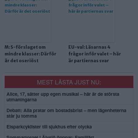
M: S-förslaget om
EU-val: Läsarnas 4
mindre klasser: Därför
frågor inför valet – här
är det oseriöst
är partiernas svar
MEST LÄSTA JUST NU:
Alice, 17, sätter upp egen musikal – här är de största
utmaningarna
Debatt: Alla pratar om bostadsbrist – men lägenheterna
står ju tomma
Elsparkcyklister till sjukhus efter olycka
Sommartorget i Älvsjö öppnar: Familjärt