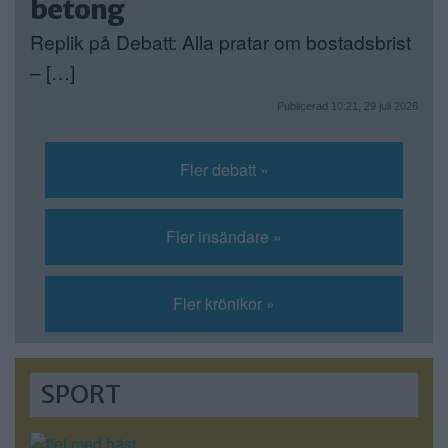
betong
Replik på Debatt: Alla pratar om bostadsbrist
– […]
Publicerad 10:21, 29 juli 2026
Fler debatt »
Fler insändare »
Fler krönikor »
SPORT