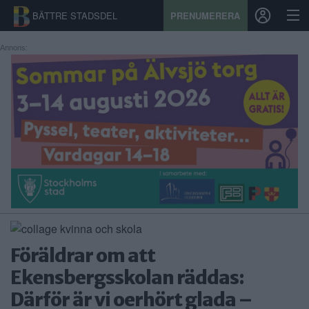
BÄTTRE STADSDEL
PRENUMERERA
Annons:
START
STADSDEL
PRENUMERATION
SPORT
ÅSIKTER
KALENDER
Föräldrar om att
KONTAKT
Ekensbergsskolan räddas:
Därför är vi oerhört glada –
SAMARBETEN