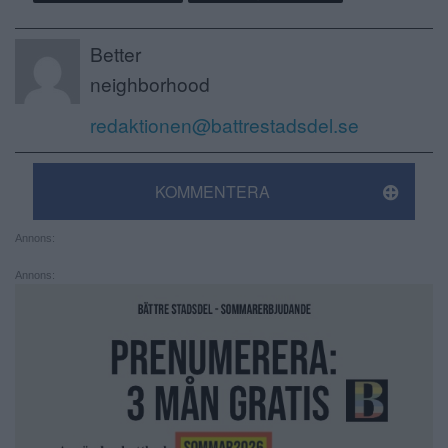
Better
neighborhood
redaktionen@battrestadsdel.se
KOMMENTERA
Annons:
Annons: