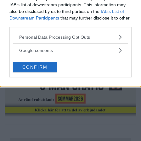
IAB’s list of downstream participants. This information may
also be disclosed by us to third parties on the
IAB’s List of
Downstream Participants
that may further disclose it to other
third parties.
Please note that this website/app uses one or more Google
Personal Data Processing Opt Outs
services and may gather and store information including but
Annons:
not limited to your visit or usage behaviour. You may click to
Google consents
grant or deny consent to Google and its third-party tags to
use your data for below specified purposes in below Google
CONFIRM
consent section.