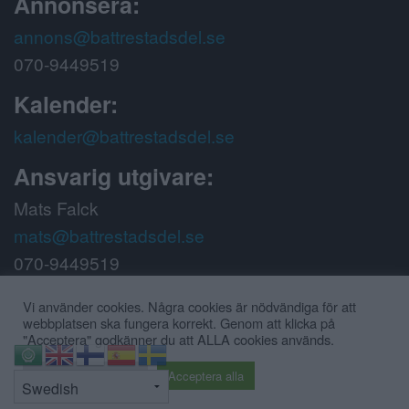
Annonsera:
annons@battrestadsdel.se
070-9449519
Kalender:
kalender@battrestadsdel.se
Ansvarig utgivare:
Mats Falck
mats@battrestadsdel.se
070-9449519
Följ oss på:
Vi använder cookies. Några cookies är nödvändiga för att
webbplatsen ska fungera korrekt. Genom att klicka på
"Acceptera" godkänner du att ALLA cookies används.
⇧
Cookie inställningar
Acceptera alla