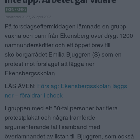
ANNONSERA
EKENSBERG
Publicerad 20:27, 27 april 2023
NÄRINGSLIV
På torsdagseftermiddagen lämnade en grupp
vuxna och barn från Ekensberg över drygt 1200
MER
namnunderskrifter och ett öppet brev till
skolborgarrådet Emilia Bjuggren (S) som en
protest mot förslaget att lägga ner
Ekensbergsskolan.
LÄS ÄVEN:
Förslag: Ekensbergsskolan läggs
ner – föräldrar i chock
I gruppen med ett 50-tal personer bar flera
protestplakat och några framförde
argumenterande tal i samband med
överlämnandet av listan till Bjuggren, som också