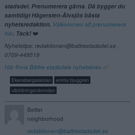
stadsdel. Prenumerera gärna. Då bygger du
samtidigt Hägersten-Älvsjös bästa
nyhetsredaktion.
Välkommen att prenumerera
här
. Tack!
❤️
Nyhetstips: redaktionen@battrestadsdel.se ,
0709-449519
Här finns Bättre stadsdels nyhetsbrev
✅
Ekensbergsskolan
emilia bjuggren
utbildningsnämnden
Better
neighborhood
redaktionen@battrestadsdel.se