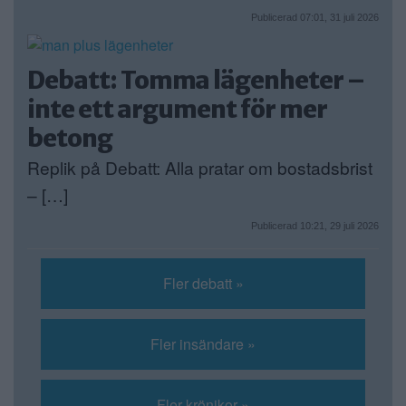
Publicerad 07:01, 31 juli 2026
Debatt: Tomma lägenheter –
inte ett argument för mer
betong
Replik på Debatt: Alla pratar om bostadsbrist
– […]
Publicerad 10:21, 29 juli 2026
Fler debatt »
Fler insändare »
Fler krönikor »