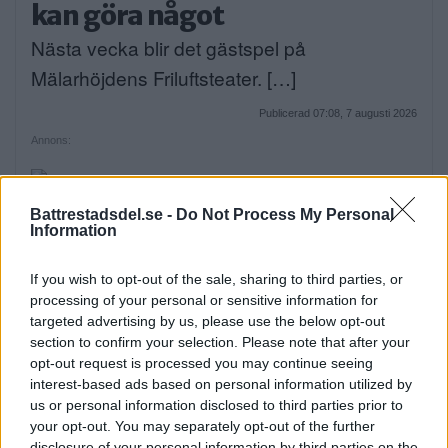
kan göra något
Nästa vecka blir det gästspel på
Mälarhöjdens Friluftsteater. […]
Publicerad 07:08, 7 augusti 2026
Annons:
Elsparkcyklister till sjukhus
Battrestadsdel.se -
Do Not Process My Personal
Information
efter olycka
På onsdagskvällen körde en elsparkcykel in
If you wish to opt-out of the sale, sharing to third parties, or
processing of your personal or sensitive information for
i en […]
targeted advertising by us, please use the below opt-out
section to confirm your selection. Please note that after your
Publicerad 09:51, 6 augusti 2026
opt-out request is processed you may continue seeing
interest-based ads based on personal information utilized by
us or personal information disclosed to third parties prior to
Alice, 17, sätter upp egen
your opt-out. You may separately opt-out of the further
disclosure of your personal information by third parties on the