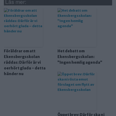
Läs mer:
Föräldrar om att
Het debatt om
Ekensbergsskolan
Ekensbergsskolan:
räddas: Därför är vi
”Ingen hemlig agenda”
oerhört glada – detta
händer nu
Öppet brev: Därför ska ni