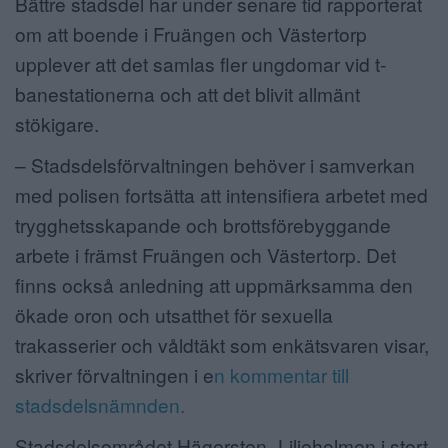
Bättre stadsdel har under senare tid rapporterat
om att boende i Fruängen och Västertorp
upplever att det samlas fler ungdomar vid t-
banestationerna och att det blivit allmänt
stökigare.
– Stadsdelsförvaltningen behöver i samverkan
med polisen fortsätta att intensifiera arbetet med
trygghetsskapande och brottsförebyggande
arbete i främst Fruängen och Västertorp. Det
finns också anledning att uppmärksamma den
ökade oron och utsatthet för sexuella
trakasserier och våldtäkt som enkätsvaren visar,
skriver förvaltningen i e
n kommentar till
stadsdelsnämnden.
Stadsdelsområdet Hägersten- Liljeholmen i stort