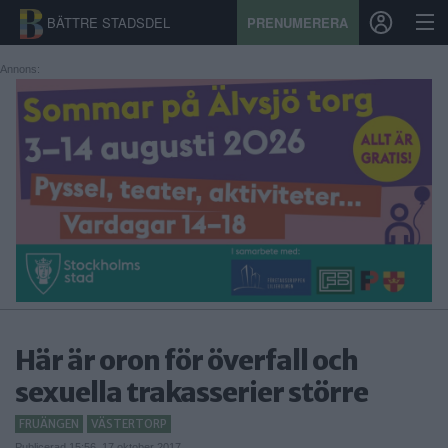
BÄTTRE STADSDEL
PRENUMERERA
Annons:
START
STADSDEL
PRENUMERATION
SPORT
ÅSIKTER
KALENDER
Här är oron för överfall och
sexuella trakasserier större
KONTAKT
FRUÄNGEN
VÄSTERTORP
SAMARBETEN
Publicerad 15:56, 17 oktober 2017