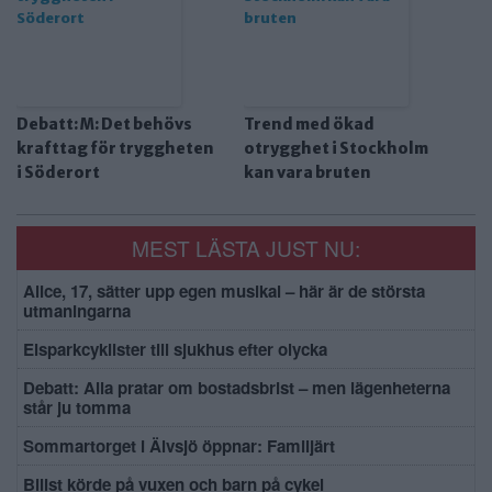
Debatt: M: Det behövs
Trend med ökad
krafttag för tryggheten
otrygghet i Stockholm
i Söderort
kan vara bruten
MEST LÄSTA JUST NU:
Alice, 17, sätter upp egen musikal – här är de största
utmaningarna
Elsparkcyklister till sjukhus efter olycka
Debatt: Alla pratar om bostadsbrist – men lägenheterna
står ju tomma
Sommartorget i Älvsjö öppnar: Familjärt
Bilist körde på vuxen och barn på cykel