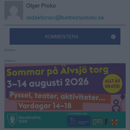
Olger Proko
redaktionen@battrestadsdel.se
KOMMENTERA
Annons:
Annons: