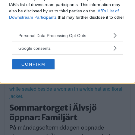
IAB’s list of downstream participants. This information may
also be disclosed by us to third parties on the
IAB’s List of
Downstream Participants
that may further disclose it to other
third parties.
Please note that this website/app uses one or more Google
Personal Data Processing Opt Outs
services and may gather and store information including but
not limited to your visit or usage behaviour. You may click to
Google consents
grant or deny consent to Google and its third-party tags to
use your data for below specified purposes in below Google
CONFIRM
consent section.
Sommartorget i Älvsjö
öppnar: Familjärt
På måndagseftermiddagen öppnade