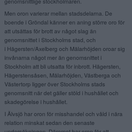
genomsnittlige stockholmaren.
Men oron varierar mellan stadsdelarna. De
boende i Gröndal känner en aning större oro för
att utsättas för brott av något slag än
genomsnittet i Stockholms stad, och
i Hägersten/Axelberg och Mälarhöjden oroar sig
invånarna något mer än genomsnittet i
Stockholm att bli utsatta för inbrott. Hägersten,
Hägerstensåsen, Mälarhöjden, Västberga och
Västertorp ligger över Stockholms stads
genomsnitt när det gäller stöld i hushållet och
skadegörelse i hushållet.
I Älvsjö har oron för misshandel och våld i nära
relation minskat sedan den senaste
undersökningen. Däremot har oron för att