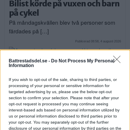
Bilist körde på vuxen och barn
på cykel
På måndagskvällen blev två personer som
färdades på […]
Publicerad 08:58, 4 augusti 2026
Battrestadsdel.se -
Do Not Process My Personal
Information
När onlinecasino blir en del av
If you wish to opt-out of the sale, sharing to third parties, or
den digitala vardagen i södra
processing of your personal or sensitive information for
Stockholm
targeted advertising by us, please use the below opt-out
section to confirm your selection. Please note that after your
EXTERN PARTNER. Södra Stockholm är en
opt-out request is processed you may continue seeing
interest-based ads based on personal information utilized by
del av […]
us or personal information disclosed to third parties prior to
your opt-out. You may separately opt-out of the further
Publicerad 05:03, 4 augusti 2026
disclosure of your personal information by third parties on the
Annons: