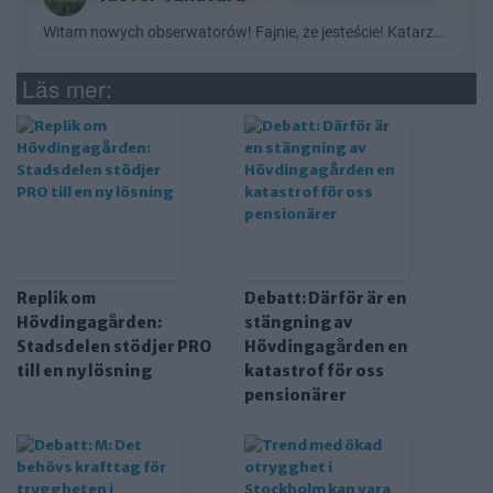
Läs mer:
Replik om
Debatt: Därför är en
Hövdingagården:
stängning av
Stadsdelen stödjer PRO
Hövdingagården en
till en ny lösning
katastrof för oss
pensionärer