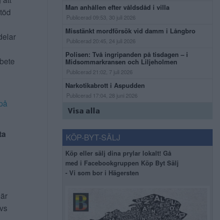
Man anhållen efter våldsdåd i villa
stöd
Publicerad 09:53, 30 juli 2026
Misstänkt mordförsök vid damm i Långbro
delar
Publicerad 20:45, 24 juli 2026
Polisen: Två ingripanden på tisdagen – i
rbete
Midsommarkransen och Liljeholmen
Publicerad 21:02, 7 juli 2026
Narkotikabrott i Aspudden
Publicerad 17:04, 28 juni 2026
på
Visa alla
ta
KÖP-BYT-SÄLJ
Köp eller sälj dina prylar lokalt! Gå
med i Facebookgruppen Köp Byt Sälj
- Vi som bor i Hägersten
 är
ivs