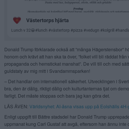
Donald Trump förklarade också att ”många Hägerstensbor” hört
honom och krävt att han ska ta över, ”folket vill bli räddat frå
propaganda och hemstickat manshat”. De vill till och med sät
guldstaty av mig mitt i Svandammsparken!
– Det handlar om internationell säkerhet. Utvecklingen i Sveri
bra, den är dålig, riktigt dålig och kulturtanternas tjat om demok
farligt. Det måste stoppas och bara jag kan göra det.
LÄS ÄVEN:
Världsnyhet: AI-åsna visas upp på Eolshälls 4H-
Enligt uppgift till Bättre stadsdel har Donald Trump upprepa
uppmanat kung Carl Gustaf att avgå, eftersom han ännu inte d