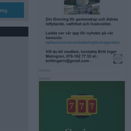
ang
Annons:
Annons: