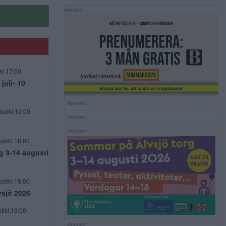
Annons:
kl.17:00
uli- 10
Annons:
berkl.12:00
Annons:
Annons:
stikl.18:00
g 3-14 augusti
stikl.18:00
vsjö 2026
tikl.19:00
Annons: