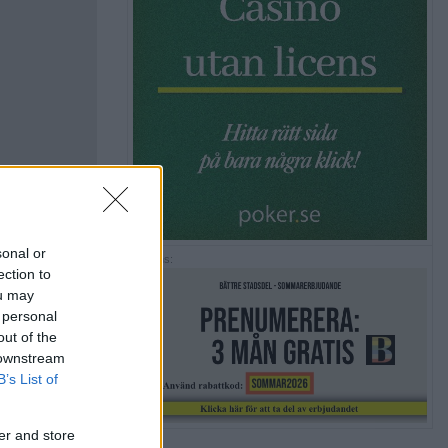
sonal or
Annons:
ection to
ou may
 personal
out of the
 downstream
B’s List of
er and store