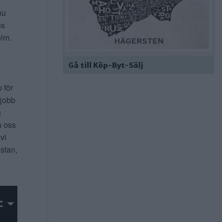
nu
ns
lm.
Gå till Köp-Byt-Sälj
b för
 jobb
n
a oss
 vi
 stan,