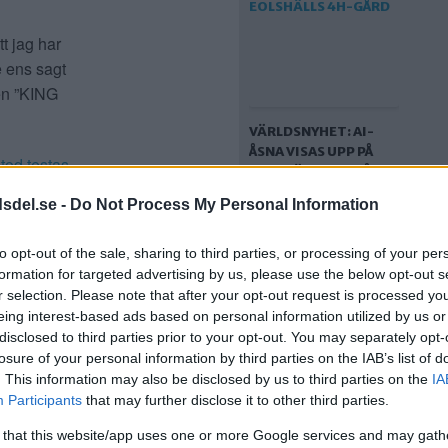
t jag har
e ens sagt
ten ”KING
VÄRLDSNYHET: AI-
ÅSNA VISAS UPP PÅ
tod testas
EOLSHÄLLS 4H-GÅRD
 Donald
dsdel.se -
Do Not Process My Personal Information
en inte har
vd i en
to opt-out of the sale, sharing to third parties, or processing of your per
rldens
formation for targeted advertising by us, please use the below opt-out s
r selection. Please note that after your opt-out request is processed y
eing interest-based ads based on personal information utilized by us or
innan den
disclosed to third parties prior to your opt-out. You may separately opt-
losure of your personal information by third parties on the IAB’s list of
ägersten,
. This information may also be disclosed by us to third parties on the
IA
GIGANTISK
mfattande
Participants
that may further disclose it to other third parties.
SNÖSMOCKA PÅ VÄG –
pril.
NY
 that this website/app uses one or more Google services and may gath
SNÖRÖJNINGSMETOD