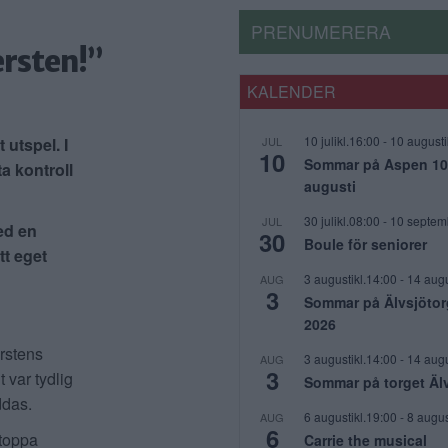
PRENUMERERA
rsten!”
KALENDER
10 julikl.16:00
-
10 augusti
 utspel. I
JUL
10
Sommar på Aspen 10 j
ta kontroll
augusti
30 julikl.08:00
-
10 septem
JUL
ed en
30
Boule för seniorer
tt eget
3 augustikl.14:00
-
14 augu
AUG
3
Sommar på Älvsjötor
2026
rstens
3 augustikl.14:00
-
14 augu
AUG
3
 var tydlig
Sommar på torget Äl
ddas.
6 augustikl.19:00
-
8 augus
AUG
6
stoppa
Carrie the musical