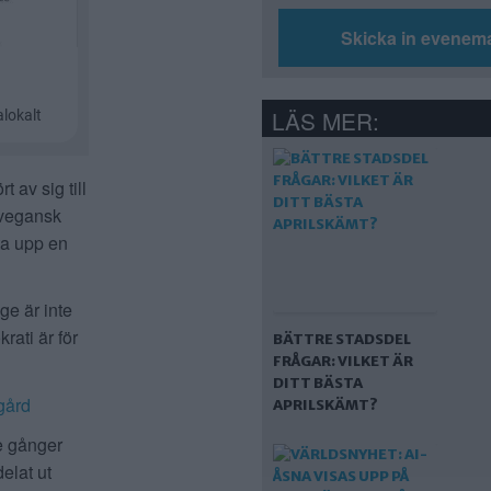
Skicka in evenem
LÄS MER:
 av sig till
n vegansk
ta upp en
ge är inte
rati är för
BÄTTRE STADSDEL
FRÅGAR: VILKET ÄR
DITT BÄSTA
gård
APRILSKÄMT?
de gånger
elat ut