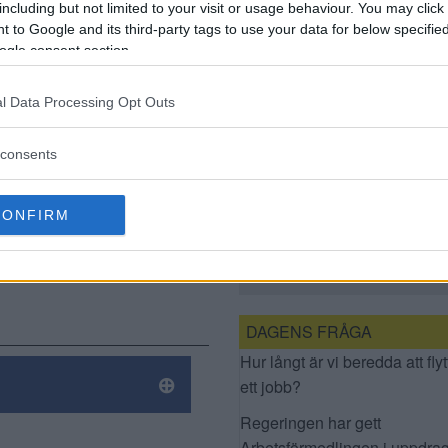
including but not limited to your visit or usage behaviour. You may click 
TESTAS
 to Google and its third-party tags to use your data for below specifi
l? Då
ogle consent section.
ta
l Data Processing Opt Outs
önika? Gör
consents
CONFIRM
VÄRLDSNYHET:
ATLANTIS FUNNET I
ÖRNSBERG
DAGENS FRÅGA
Hur långt är vi beredda att flyt
ett jobb?
Regeringen har gett
Arbetsförmedlingen i uppdrag