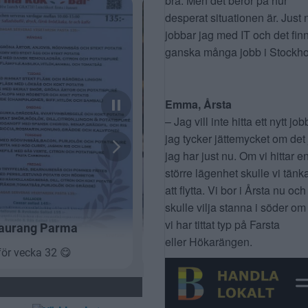
bra. Men det beror på hur
desperat situationen är. Just 
jobbar jag med IT och det fin
ganska många jobb i Stockho
Emma, Årsta
– Jag vill inte hitta ett nytt job
jag tycker jättemycket om det
jag har just nu. Om vi hittar e
större lägenhet skulle vi tänk
att flytta. Vi bor i Årsta nu och
skulle vilja stanna i söder om
vi har tittat typ på Farsta
eller Hökarängen.