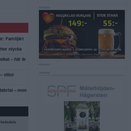
Annons:
r: Familjärt
efter olycka
sikal – här är
Annons:
Annons:
– villor
dsbrist – men
 Stadsdels