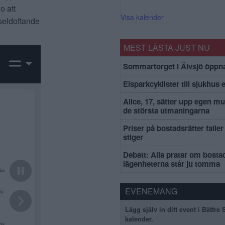
o att
Visa kalender
eseldoftande
MEST LÄSTA JUST NU
Sommartorget i Älvsjö öppna
Elsparkcyklister till sjukhus 
Alice, 17, sätter upp egen mu
de största utmaningarna
Priser på bostadsrätter faller 
stiger
Debatt: Alla pratar om bosta
lägenheterna står ju tomma
EVENEMANG
Lägg själv in ditt event i Bättre
kalender.