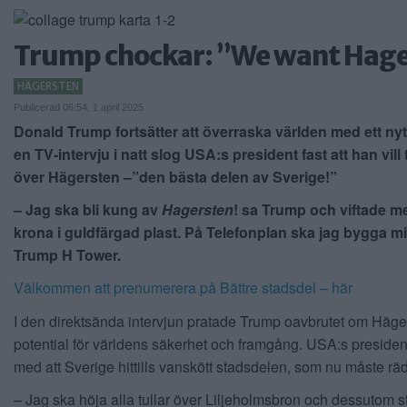
Trump chockar: ”We want Hage
HÄGERSTEN
Publicerad 06:54, 1 april 2025
Donald Trump fortsätter att överraska världen med ett nytt
en TV-intervju i natt slog USA:s president fast att han vill 
över Hägersten –”den bästa delen av Sverige!”
– Jag ska bli kung av
Hagersten
! sa Trump och viftade m
krona i guldfärgad plast. På Telefonplan ska jag bygga mi
Trump H Tower.
Välkommen att prenumerera på Bättre stadsdel – här
I den direktsända intervjun pratade Trump oavbrutet om Häge
potential för världens säkerhet och framgång. USA:s president
med att Sverige hittills vanskött stadsdelen, som nu måste rä
– Jag ska höja alla tullar över Liljeholmsbron och dessutom 