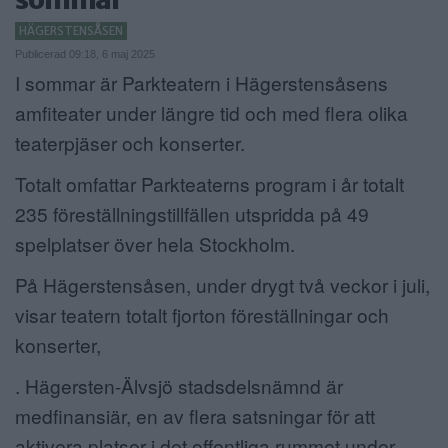
ANNONSERA
HÄGERSTENSÅSEN
Publicerad 09:18, 6 maj 2025
NÄRINGSLIV
I sommar är Parkteatern i Hägerstensåsens
amfiteater under längre tid och med flera olika
MER
teaterpjäser och konserter.
Totalt omfattar Parkteaterns program i år totalt
235 föreställningstillfällen utspridda på 49
spelplatser över hela Stockholm.
På Hägerstensåsen, under drygt två veckor i juli,
visar teatern totalt fjorton föreställningar och
konserter,
. Hägersten-Älvsjö stadsdelsnämnd är
medfinansiär, en av flera satsningar för att
aktivera platser i det offentliga rummet under