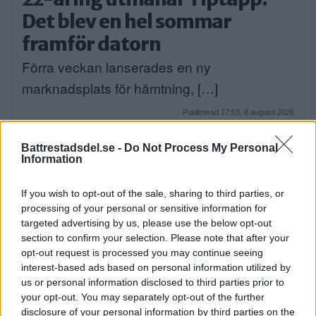
Det blev en hel sommar
framför datorn
Förra veckan lanserades en ny
marknadsplats för hämtning, […]
Publicerad 17:53, 8 augusti 2026
Battrestadsdel.se -
Do Not Process My Personal
Priser på bostadsrätter faller
Information
– villor stiger
If you wish to opt-out of the sale, sharing to third parties, or
Bostadsrättspriserna i Storstockholm sjönk
processing of your personal or sensitive information for
targeted advertising by us, please use the below opt-out
med 2,5 procent under […]
section to confirm your selection. Please note that after your
opt-out request is processed you may continue seeing
Publicerad 09:38, 7 augusti 2026
interest-based ads based on personal information utilized by
us or personal information disclosed to third parties prior to
Poppe med ungdomar intar
your opt-out. You may separately opt-out of the further
disclosure of your personal information by third parties on the