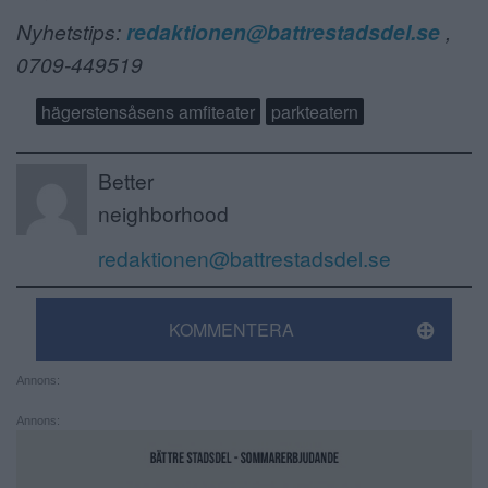
Nyhetstips:
redaktionen@battrestadsdel.se
,
0709-449519
hägerstensåsens amfiteater
parkteatern
Better
neighborhood
redaktionen@battrestadsdel.se
KOMMENTERA
Annons:
Annons: