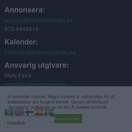
Annonsera:
annons@battrestadsdel.se
070-9449519
Kalender:
kalender@battrestadsdel.se
Ansvarig utgivare:
Mats Falck
mats@battrestadsdel.se
070-9449519
Vi använder cookies. Några cookies är nödvändiga för att
webbplatsen ska fungera korrekt. Genom att klicka på
Följ oss på:
"Acceptera" godkänner du att ALLA cookies används.
⇧
Cookie inställningar
Acceptera alla