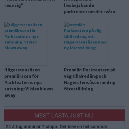
resa sig”
livsbejakande
parkteater om det svåra
Hägerstensåsen
Premiär: Parkteatern på
premiärscen för
väg till Bredäng och
Parkteaterns nya
Hägerstensåsen med ny
satsning: Vi blev blown
föreställning
away
MEST LÄSTA JUST NU:
22-åring utmanar Tiptapp: Det blev en hel sommar