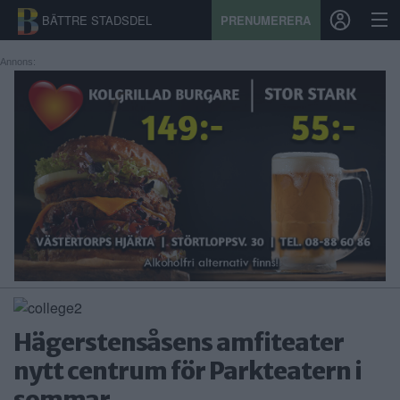
BÄTTRE STADSDEL
PRENUMERERA
Annons:
START
STADSDEL
PRENUMERATION
SPORT
ÅSIKTER
KALENDER
Hägerstensåsens amfiteater
KONTAKT
nytt centrum för Parkteatern i
SAMARBETEN
sommar