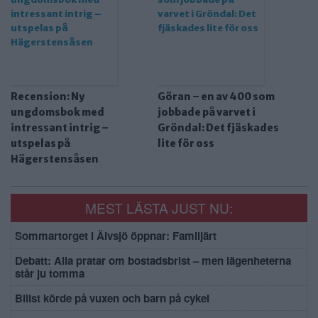
Recension: Ny
Göran – en av 400 som
ungdomsbok med
jobbade på varvet i
intressant intrig –
Gröndal: Det fjäskades
utspelas på
lite för oss
Hägerstensåsen
MEST LÄSTA JUST NU:
Sommartorget i Älvsjö öppnar: Familjärt
Debatt: Alla pratar om bostadsbrist – men lägenheterna
står ju tomma
Bilist körde på vuxen och barn på cykel