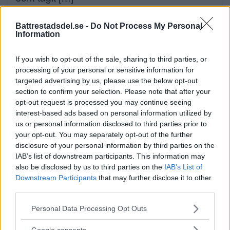
Publicerad 09:53, 30 juli 2026
Battrestadsdel.se -
Do Not Process My Personal
Annons:
Information
If you wish to opt-out of the sale, sharing to third parties, or
Debatt: Tomma lägenheter –
processing of your personal or sensitive information for
targeted advertising by us, please use the below opt-out
inte ett argument för mer
section to confirm your selection. Please note that after your
betong
opt-out request is processed you may continue seeing
interest-based ads based on personal information utilized by
Replik på Debatt: Alla pratar om bostadsbrist
us or personal information disclosed to third parties prior to
– […]
your opt-out. You may separately opt-out of the further
disclosure of your personal information by third parties on the
Publicerad 10:21, 29 juli 2026
IAB’s list of downstream participants. This information may
also be disclosed by us to third parties on the
IAB’s List of
Downstream Participants
that may further disclose it to other
Varannan vuxen har
third parties.
hälsofarligt dålig kondition –
Please note that this website/app uses one or more Google
Personal Data Processing Opt Outs
så vänder vi trenden
services and may gather and store information including but
not limited to your visit or usage behaviour. You may click to