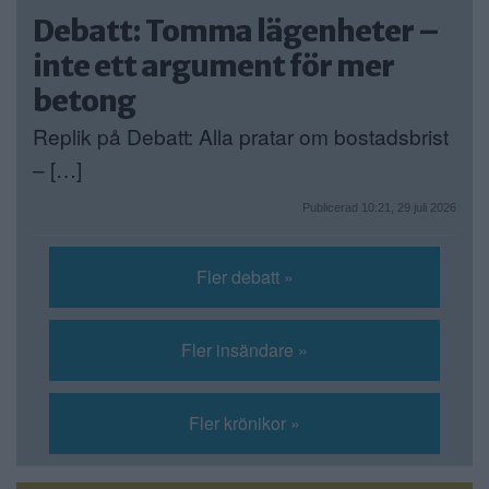
Debatt: Tomma lägenheter –
inte ett argument för mer
betong
Replik på Debatt: Alla pratar om bostadsbrist
– […]
Publicerad 10:21, 29 juli 2026
Fler debatt »
Fler insändare »
Fler krönikor »