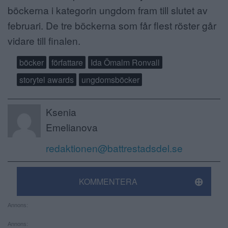
böckerna i kategorin ungdom fram till slutet av
februari. De tre böckerna som får flest röster går
vidare till finalen.
böcker
författare
Ida Ömalm Ronvall
storytel awards
ungdomsböcker
Ksenia
Emelianova
redaktionen@battrestadsdel.se
KOMMENTERA
Annons:
Annons: