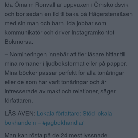
Ida Ömalm Ronvall är uppvuxen i Örnsköldsvik
ANNONSERA
och bor sedan en tid tillbaka på Hägerstensåsen
med sin man och barn. Ida jobbar som
NÄRINGSLIV
kommunikatör och driver Instagramkontot
MER
Bokmorsa.
– Nomineringen innebär att fler läsare hittar till
mina romaner i ljudboksformat eller på papper.
Mina böcker passar perfekt för alla tonåringar
eller de som har varit tonåringar och är
intresserade av makt och relationer, säger
författaren.
LÄS ÄVEN:
Lokala författare: Stöd lokala
bokhandeln – #jagbokhandlar
Man kan rösta på de 24 mest lyssnade