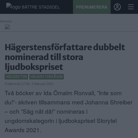
BÄTTRE STADSDEL
PRENUMERERA
Annons:
START
Hägerstensförfattare dubbelt
STADSDEL
nominerad till stora
ljudbokspriset
PRENUMERATION
HÄGERSTEN
HÄGERSTENSÅSEN
SPORT
Publicerad 17:05, 3 februari 2021
Två böcker av Ida Ömalm Ronvall, ”Inte som
ÅSIKTER
du!”- skriven tillsammans med Johanna Shreiber
KALENDER
– och ”Säg nåt då!” nomineras i
ungdomskategorin i ljudbokspriset Storytel
KONTAKT
Awards 2021.
SAMARBETEN