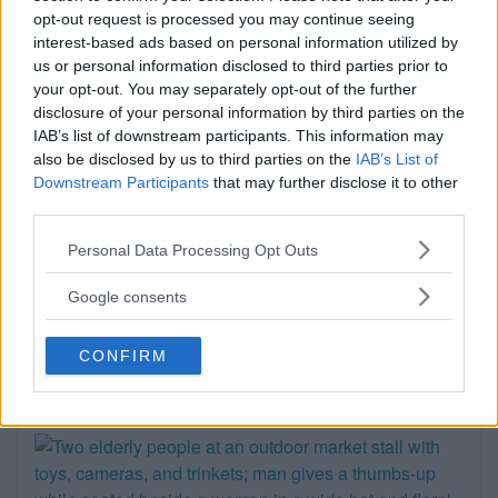
färdades på […]
opt-out request is processed you may continue seeing
interest-based ads based on personal information utilized by
Publicerad 08:58, 4 augusti 2026
us or personal information disclosed to third parties prior to
your opt-out. You may separately opt-out of the further
disclosure of your personal information by third parties on the
IAB’s list of downstream participants. This information may
also be disclosed by us to third parties on the
IAB’s List of
När onlinecasino blir en del av
Downstream Participants
that may further disclose it to other
third parties.
den digitala vardagen i södra
Please note that this website/app uses one or more Google
Personal Data Processing Opt Outs
Stockholm
services and may gather and store information including but
not limited to your visit or usage behaviour. You may click to
EXTERN PARTNER. Södra Stockholm är en
Google consents
grant or deny consent to Google and its third-party tags to
del av […]
use your data for below specified purposes in below Google
CONFIRM
consent section.
Publicerad 05:03, 4 augusti 2026
Annons: