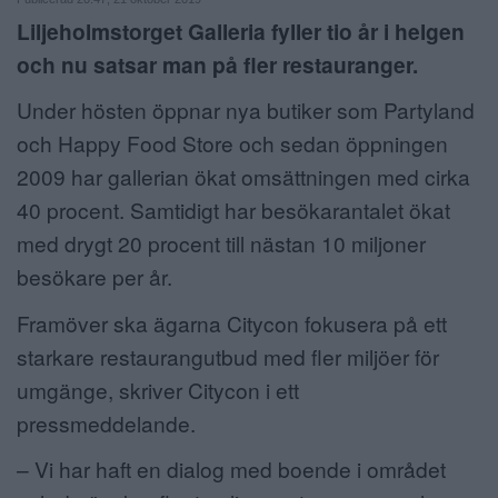
Liljeholmstorget Galleria fyller tio år i helgen
ANNONSERA
och nu satsar man på fler restauranger.
NÄRINGSLIV
Under hösten öppnar nya butiker som Partyland
MER
och Happy Food Store och sedan öppningen
2009 har gallerian ökat omsättningen med cirka
40 procent. Samtidigt har besökarantalet ökat
med drygt 20 procent till nästan 10 miljoner
besökare per år.
Framöver ska ägarna Citycon fokusera på ett
starkare restaurangutbud med fler miljöer för
umgänge, skriver Citycon i ett
pressmeddelande.
– Vi har haft en dialog med boende i området