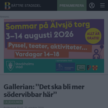
BÄTTRE STADSDEL
PRENUMERERA
Annons:
START
STADSDEL
PRENUMERATION
SPORT
ÅSIKTER
KALENDER
Gallerian: ”Det ska bli mer
södervibbar här”
KONTAKT
LILJEHOLMEN
SAMARBETEN
Publicerad 20:47, 21 oktober 2019