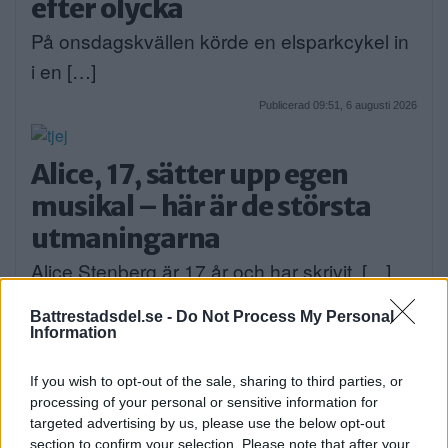
efter olycka
På onsdagskvällen körde en elsparkcykel in
i en […]
Publicerad 09:51, 6 augusti 2026
Alice, 17, sätter upp egen
musikal – här är de största
utmaningarna
Alice Stenberg är 17 år och har skrivit, […]
Publicerad 16:16, 5 augusti 2026
Battrestadsdel.se -
Do Not Process My Personal
Information
Bilist körde på vuxen och barn
If you wish to opt-out of the sale, sharing to third parties, or
på cykel
processing of your personal or sensitive information for
targeted advertising by us, please use the below opt-out
På måndagskvällen blev två personer som
section to confirm your selection. Please note that after your