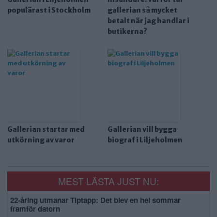
populärast i Stockholm
gallerian så mycket
betalt när jag handlar i
butikerna?
Gallerian startar med
Gallerian vill bygga
utkörning av varor
biograf i Liljeholmen
MEST LÄSTA JUST NU:
22-åring utmanar Tiptapp: Det blev en hel sommar
framför datorn