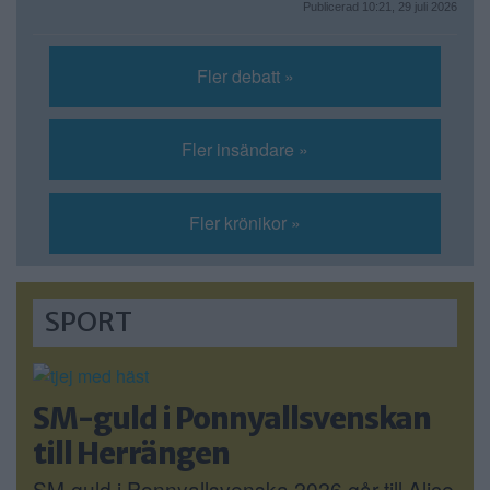
Publicerad 10:21, 29 juli 2026
Fler debatt »
Fler insändare »
Fler krönikor »
SPORT
SM-guld i Ponnyallsvenskan
till Herrängen
SM-guld i Ponnyallsvenska 2026 går till Alice