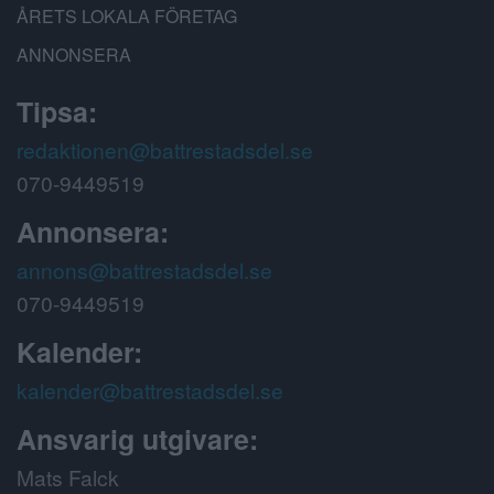
ÅRETS LOKALA FÖRETAG
ANNONSERA
Tipsa:
redaktionen@battrestadsdel.se
070-9449519
Annonsera:
annons@battrestadsdel.se
070-9449519
Kalender:
kalender@battrestadsdel.se
Ansvarig utgivare:
Mats Falck