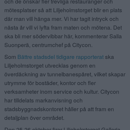
och de önskar fler trevliga restauranger och
mötesplatser så att Liljeholmstorget blir en plats
där man vill hänga mer. Vi har tagit intryck och
nästa år vill vi lyfta fram maten och mötena. Det
ska bli mer södervibbar här, kommenterar Salla
Suonperä, centrumchef på Citycon.
Som
Bättre stadsdel tidigare rapporterat
ska
Liljeholmstorget utvecklas genom en
överdäckning av tunnelbanespåret, vilket skapar
utrymme för bostäder, kontor och fler
verksamheter inom service och kultur. Citycon
har tilldelats markanvisning och
stadsbyggnadskontoret håller på att fram en
detaljplan över området.
Den 25-26 oktober firar Liljeholmtorget Galleria