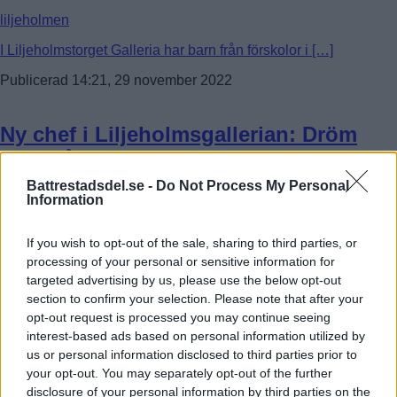
liljeholmen
I Liljeholmstorget Galleria har barn från förskolor i […]
Publicerad 14:21, 29 november 2022
Ny chef i Liljeholmsgallerian: Dröm
som gått i uppfyllelse
Battrestadsdel.se -
Do Not Process My Personal
liljeholmen
Information
Lotta Moos är ny centrumchef på Liljeholmstorget galleria. […]
If you wish to opt-out of the sale, sharing to third parties, or
Publicerad 14:09, 25 maj 2022
processing of your personal or sensitive information for
targeted advertising by us, please use the below opt-out
section to confirm your selection. Please note that after your
Bilder: Pepparkakshusutställningen i
opt-out request is processed you may continue seeing
Liljeholmen har öppnat
interest-based ads based on personal information utilized by
us or personal information disclosed to third parties prior to
your opt-out. You may separately opt-out of the further
liljeholmen
disclosure of your personal information by third parties on the