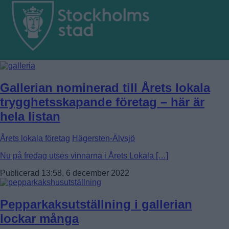
Gallerian nominerad till Årets lokala
trygghetsskapande företag – här är
hela listan
Årets lokala företag
Hägersten-Älvsjö
Nu på fredag utses vinnarna i Årets Lokala […]
Publicerad 13:58, 6 december 2022
Pepparkaksutställning i gallerian
lockar många