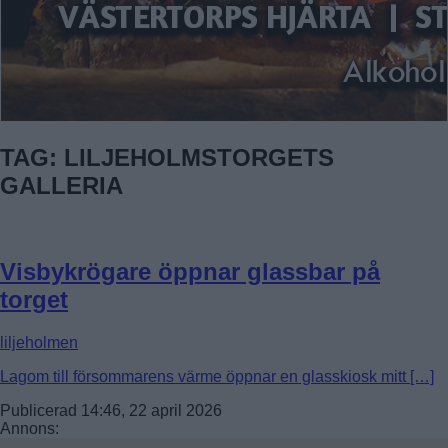
TAG: LILJEHOLMSTORGETS
GALLERIA
Visbykrögare öppnar glassbar på
torget
liljeholmen
Lagom till försommarens värme öppnar en glasskiosk mitt […]
Publicerad 14:46, 22 april 2026
Annons: