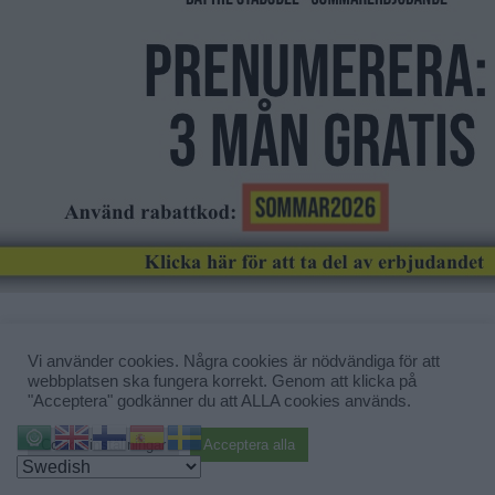
Nyöppning med kravmärkt och
Vi använder cookies. Några cookies är nödvändiga för att
veganskt
webbplatsen ska fungera korrekt. Genom att klicka på
"Acceptera" godkänner du att ALLA cookies används.
Klimatsmart Stadsdel
liljeholmen
Cookie inställningar
Acceptera alla
Snart blir det nyöppning på Waynes Coffe i […]