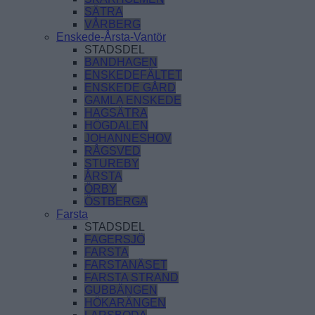
SÄTRA
VÅRBERG
Enskede-Årsta-Vantör
STADSDEL
BANDHAGEN
ENSKEDEFÄLTET
ENSKEDE GÅRD
GAMLA ENSKEDE
HAGSÄTRA
HÖGDALEN
JOHANNESHOV
RÅGSVED
STUREBY
ÅRSTA
ÖRBY
ÖSTBERGA
Farsta
STADSDEL
FAGERSJÖ
FARSTA
FARSTANÄSET
FARSTA STRAND
GUBBÄNGEN
HÖKARÄNGEN