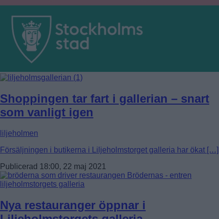
Shoppingen tar fart i gallerian – snart
som vanligt igen
liljeholmen
Försäljningen i butikerna i Liljeholmstorget galleria har ökat […]
Publicerad 18:00, 22 maj 2021
Nya restauranger öppnar i
Liljeholmstorgets galleria