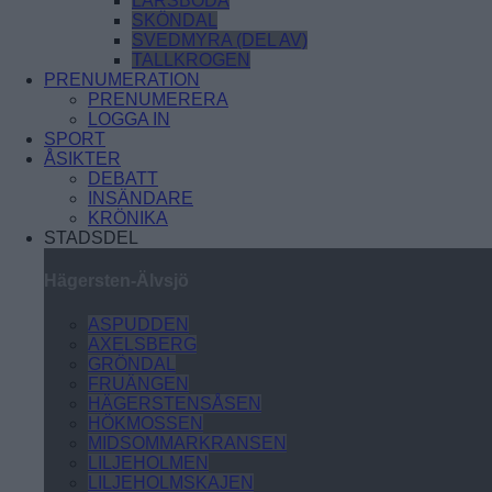
LARSBODA
SKÖNDAL
SVEDMYRA (DEL AV)
TALLKROGEN
PRENUMERATION
PRENUMERERA
LOGGA IN
SPORT
ÅSIKTER
DEBATT
INSÄNDARE
KRÖNIKA
STADSDEL
Hägersten-Älvsjö
ASPUDDEN
AXELSBERG
GRÖNDAL
FRUÄNGEN
HÄGERSTENSÅSEN
HÖKMOSSEN
MIDSOMMARKRANSEN
LILJEHOLMEN
LILJEHOLMSKAJEN