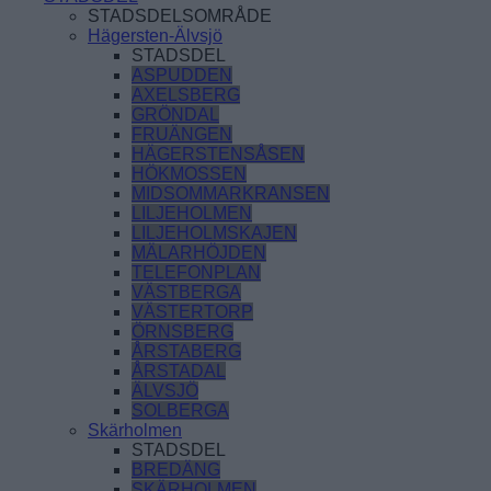
STADSDELSOMRÅDE
Hägersten-Älvsjö
STADSDEL
ASPUDDEN
AXELSBERG
GRÖNDAL
FRUÄNGEN
HÄGERSTENSÅSEN
HÖKMOSSEN
MIDSOMMARKRANSEN
LILJEHOLMEN
LILJEHOLMSKAJEN
MÄLARHÖJDEN
TELEFONPLAN
VÄSTBERGA
VÄSTERTORP
ÖRNSBERG
ÅRSTABERG
ÅRSTADAL
ÄLVSJÖ
SOLBERGA
Skärholmen
STADSDEL
BREDÄNG
SKÄRHOLMEN