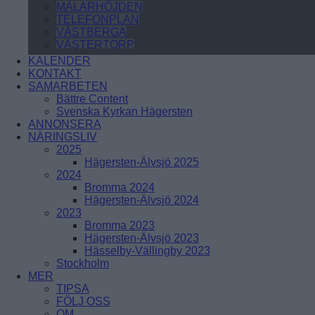
MÄLARHÖJDEN
TELEFONPLAN
VÄSTBERGA
VÄSTERTORP
ÖRNSBERG
KALENDER
ÅRSTABERG
Skärholmen
KONTAKT
ÅRSTADAL
SAMARBETEN
ÄLVSJÖ
Bättre Content
BREDÄNG
SOLBERGA
Svenska Kyrkan Hägersten
SKÄRHOLMEN
ANNONSERA
SÄTRA
NÄRINGSLIV
VÅRBERG
2025
Hägersten-Älvsjö 2025
Enskede-Årsta-Vantör
2024
Bromma 2024
BANDHAGEN
Hägersten-Älvsjö 2024
ENSKEDEFÄLTET
2023
ENSKEDE GÅRD
Bromma 2023
GAMLA ENSKEDE
Hägersten-Älvsjö 2023
HAGSÄTRA
Hässelby-Vällingby 2023
HÖGDALEN
Stockholm
JOHANNESHOV
MER
RÅGSVED
TIPSA
STUREBY
FÖLJ OSS
ÅRSTA
OM