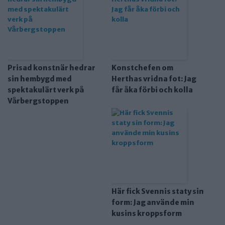
Prisad konstnär hedrar
Konstchefen om
sin hembygd med
Herthas vridna fot: Jag
spektakulärt verk på
får åka förbi och kolla
Vårbergstoppen
Här fick Svennis staty sin
form: Jag använde min
kusins kroppsform