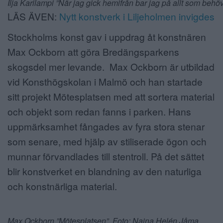
Ilja Karilampi ”När jag gick hemifrån bar jag på allt som be
LÄS ÄVEN:
Nytt konstverk i Liljeholmen invigdes
Stockholms konst gav i uppdrag åt konstnären
Max Ockborn att göra Bredängsparkens
skogsdel mer levande. Max Ockborn är utbildad
vid Konsthögskolan i Malmö och han startade
sitt projekt Mötesplatsen med att sortera material
och objekt som redan fanns i parken. Hans
uppmärksamhet fångades av fyra stora stenar
som senare, med hjälp av stiliserade ögon och
munnar förvandlades till stentroll. På det sättet
blir konstverket en blandning av den naturliga
och konstnärliga material.
Max Ockborn ”Mötesplatsen”. Foto: Naina Helén Jåma