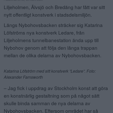
Liljeholmen, Älvsjö och Bredäng har fått var sitt
ANNONSERA
nytt offentligt konstverk i stadsdelsmiljön.
NÄRINGSLIV
Längs Nybohovsbacken sträcker sig Katarina
MER
Löfströms nya konstverk Ledare, från
Liljeholmens tunnelbanestation ända upp till
Nybohov genom att följa den långa trappan
mellan de olika delarna av Nybohovsbacken.
Katarina Löfström med sitt konstverk ”Ledare”. Foto:
Alexander Farnsworth
– Jag fick i uppdrag av Stockholm konst att göra
en konstnärlig gestaltning som på något sätt
skulle binda samman de nya delarna av
Nybohovsbacken. Eftersom området har så