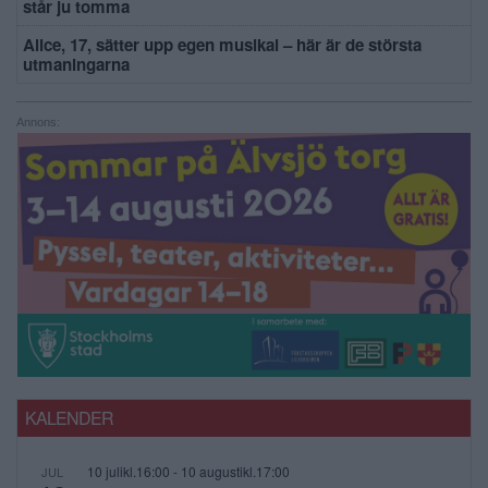
står ju tomma
Alice, 17, sätter upp egen musikal – här är de största
utmaningarna
Annons:
KALENDER
10 julikl.16:00
-
10 augustikl.17:00
JUL