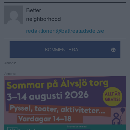
Better
neighborhood
redaktionen@battrestadsdel.se
KOMMENTERA
Annons:
Annons: