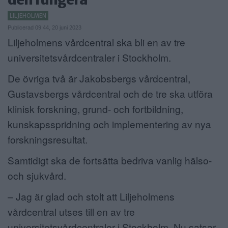
ANNONSERA
LILJEHOLMEN
Publicerad 09:44, 20 juni 2023
NÄRINGSLIV
Liljeholmens vårdcentral ska bli en av tre
universitetsvårdcentraler i Stockholm.
MER
De övriga två är Jakobsbergs vårdcentral,
Gustavsbergs vårdcentral och de tre ska utföra
klinisk forskning, grund- och fortbildning,
kunskapsspridning och implementering av nya
forskningsresultat.
Samtidigt ska de fortsätta bedriva vanlig hälso-
och sjukvård.
– Jag är glad och stolt att Liljeholmens
vårdcentral utses till en av tre
universitetsvårdcentraler i Stockholm. Nu satsar