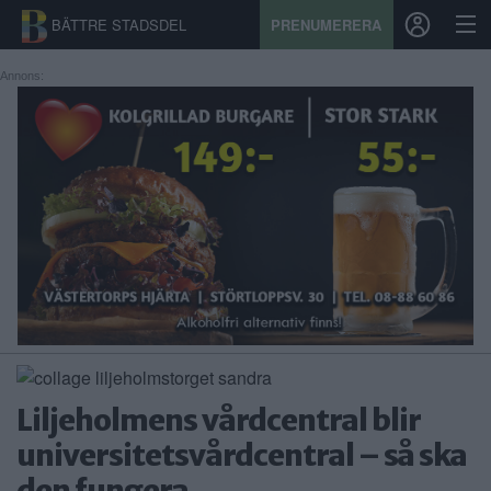
BÄTTRE STADSDEL
PRENUMERERA
Annons:
START
STADSDEL
PRENUMERATION
SPORT
ÅSIKTER
KALENDER
Liljeholmens vårdcentral blir
KONTAKT
universitetsvårdcentral – så ska
SAMARBETEN
den fungera