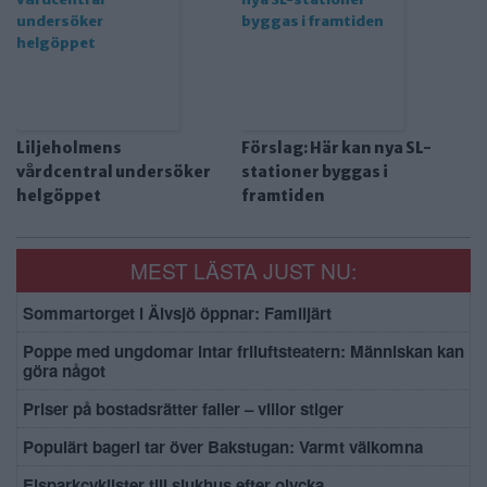
Liljeholmens
Förslag: Här kan nya SL-
vårdcentral undersöker
stationer byggas i
helgöppet
framtiden
MEST LÄSTA JUST NU:
Sommartorget i Älvsjö öppnar: Familjärt
Poppe med ungdomar intar friluftsteatern: Människan kan
göra något
Priser på bostadsrätter faller – villor stiger
Populärt bageri tar över Bakstugan: Varmt välkomna
Elsparkcyklister till sjukhus efter olycka