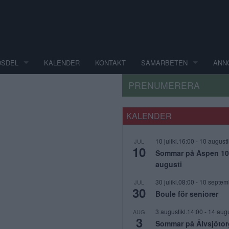
DSDEL
KALENDER
KONTAKT
SAMARBETEN
ANN
PRENUMERERA
KALENDER
10 julikl.16:00
-
10 augusti
JUL
10
Sommar på Aspen 10 j
augusti
30 julikl.08:00
-
10 septem
JUL
30
Boule för seniorer
3 augustikl.14:00
-
14 augu
AUG
3
Sommar på Älvsjötor