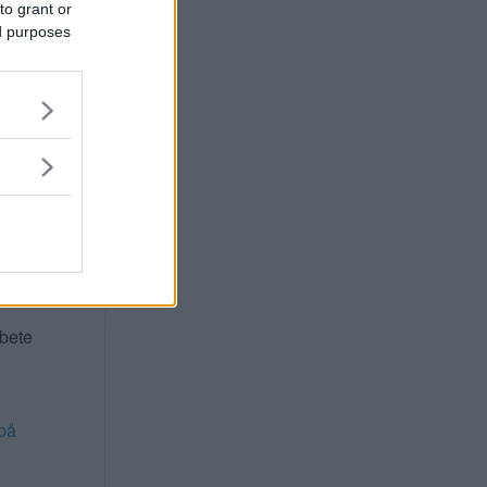
to grant or
ed purposes
ta för
 att
stöd
delar
rbete
på