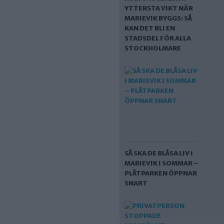
YTTERSTA VIKT NÄR
MARIEVIK BYGGS: SÅ
KAN DET BLI EN
STADSDEL FÖR ALLA
STOCKHOLMARE
SÅ SKA DE BLÅSA LIV I
MARIEVIK I SOMMAR –
PLÅTPARKEN ÖPPNAR
SNART