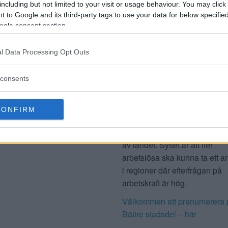
including but not limited to your visit or usage behaviour. You may click 
 to Google and its third-party tags to use your data for below specifi
ogle consent section.
DAGENS FRÅGA
Hur långt är vi beredda att flyt
l Data Processing Opt Outs
ett jobb?
consents
Regeringen har gett
Arbetsförmedlingen i uppdrag
ta fram förslag på ett nytt flytt
CONFIRM
som kan göra det lättare för
arbetslösa att ta jobb i andra 
av landet. Syftet är att fler
arbetslösa ska kunna ta ett a
i regioner där efterfrågan på
arbetskraft är hög.
Välkommen att prenumerera 
Bättre stadsdel – här