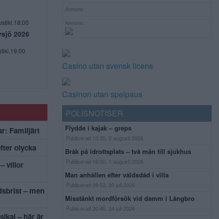
Annons:
stikl.18:00
Annons:
vsjö 2026
tikl.19:00
Casino utan svensk licens
Casinon utan spelpaus
POLISNOTISER
Flydde i kajak – greps
r: Familjärt
Publicerad 13:35, 2 augusti 2026
efter olycka
Bråk på idrottsplats – två män till sjukhus
Publicerad 16:30, 1 augusti 2026
– villor
Man anhållen efter våldsdåd i villa
Publicerad 09:53, 30 juli 2026
dsbrist – men
Misstänkt mordförsök vid damm i Långbro
Publicerad 20:45, 24 juli 2026
sikal – här är