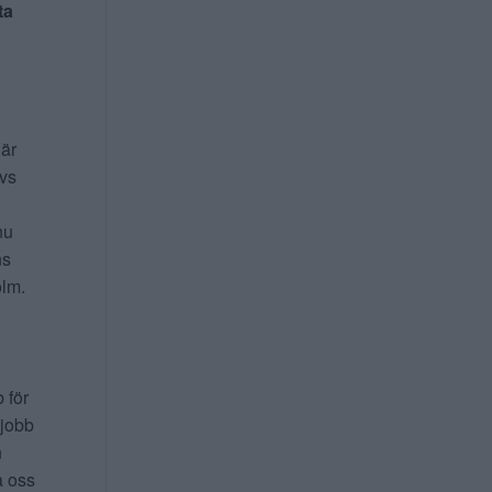
ta
 är
ivs
nu
ns
lm.
b för
 jobb
n
a oss