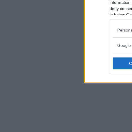
information 
deny consent
in below Go
Persona
Google 