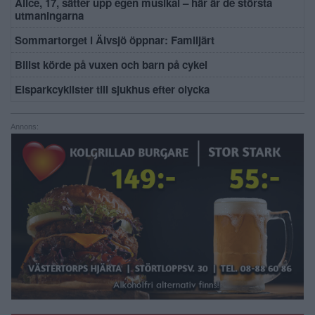
Alice, 17, sätter upp egen musikal – här är de största
utmaningarna
Sommartorget i Älvsjö öppnar: Familjärt
Bilist körde på vuxen och barn på cykel
Elsparkcyklister till sjukhus efter olycka
Annons: