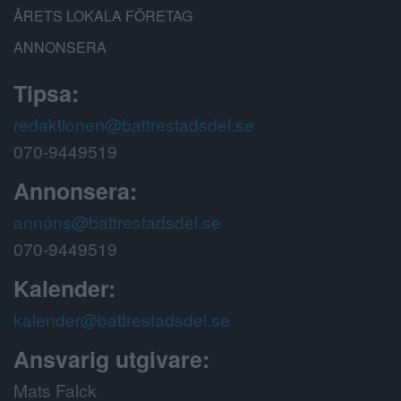
ÅRETS LOKALA FÖRETAG
ANNONSERA
Tipsa:
redaktionen@battrestadsdel.se
070-9449519
Annonsera:
annons@battrestadsdel.se
070-9449519
Kalender:
kalender@battrestadsdel.se
Ansvarig utgivare:
Mats Falck