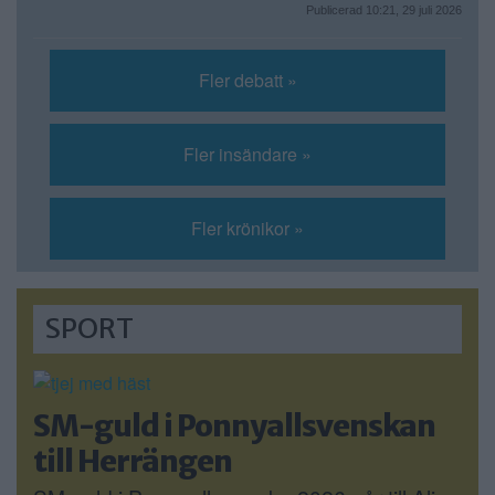
Publicerad 10:21, 29 juli 2026
Fler debatt »
Fler insändare »
Fler krönikor »
SPORT
SM-guld i Ponnyallsvenskan
till Herrängen