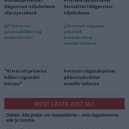
Bostadspriserna i
Prisfallet på bostäder
Hägersten-Liljeholmen
fortsätter i Hägersten-
slår nya rekord
Liljeholmen
”Vi tror att priserna
Fortsatt stigande priser
håller i sig under
på bostadsrätter
hösten”
utanför tullarna
MEST LÄSTA JUST NU:
Debatt: Alla pratar om bostadsbrist – men lägenheterna
står ju tomma