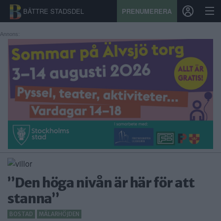
BÄTTRE STADSDEL
PRENUMERERA
Annons:
START
STADSDEL
PRENUMERATION
SPORT
ÅSIKTER
KALENDER
”Den höga nivån är här för att
KONTAKT
stanna”
SAMARBETEN
BOSTAD
MÄLARHÖJDEN