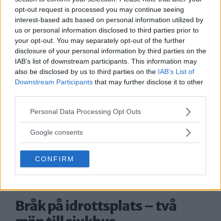
opt-out request is processed you may continue seeing
interest-based ads based on personal information utilized by
Sommartorget i Älvsjö
us or personal information disclosed to third parties prior to
öppnar: Familjärt
your opt-out. You may separately opt-out of the further
disclosure of your personal information by third parties on the
På måndagseftermiddagen öppnade
IAB’s list of downstream participants. This information may
aktiviteterna på Älvsjö torg. Artisten […]
also be disclosed by us to third parties on the
IAB’s List of
Downstream Participants
that may further disclose it to other
Publicerad 16:23, 3 augusti 2026
third parties.
Please note that this website/app uses one or more Google
Personal Data Processing Opt Outs
Flydde i kajak – greps
services and may gather and store information including but
not limited to your visit or usage behaviour. You may click to
Google consents
På söndagsmorgonen följde polisen en man
grant or deny consent to Google and its third-party tags to
use your data for below specified purposes in below Google
på Långsjön […]
CONFIRM
consent section.
Publicerad 13:35, 2 augusti 2026
Bråk på idrottsplats – två