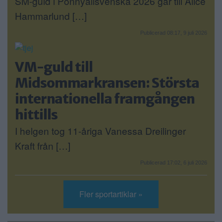
SM-guld i Ponnyallsvenska 2026 går till Alice
Hammarlund […]
Publicerad 08:17, 9 juli 2026
VM-guld till
Midsommarkransen: Största
internationella framgången
hittills
I helgen tog 11-åriga Vanessa Dreilinger
Kraft från […]
Publicerad 17:02, 6 juli 2026
Fler sportartiklar »