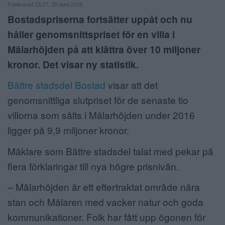
Publicerad 13:27, 28 april 2016
ANNONSERA
Bostadspriserna fortsätter uppåt och nu
håller genomsnittspriset för en villa i
NÄRINGSLIV
Mälarhöjden på att klättra över 10 miljoner
MER
kronor. Det visar ny statistik.
Bättre stadsdel Bostad
visar att det
genomsnittliga slutpriset för de senaste tio
villorna som sålts i Mälarhöjden under 2016
ligger på 9,9 miljoner kronor.
Mäklare som Bättre stadsdel talat med pekar på
flera förklaringar till nya högre prisnivån.
– Mälarhöjden är ett eftertraktat område nära
stan och Mälaren med vacker natur och goda
kommunikationer. Folk har fått upp ögonen för