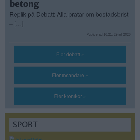
betong
Replik på Debatt: Alla pratar om bostadsbrist
– […]
Publicerad 10:21, 29 juli 2026
Fler debatt »
Fler insändare »
Fler krönikor »
SPORT