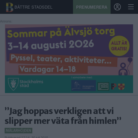
BÄTTRE STADSDEL
PRENUMERERA
Annons:
START
STADSDEL
PRENUMERATION
SPORT
ÅSIKTER
KALENDER
”Jag hoppas verkligen att vi
slipper mer väta från himlen”
KONTAKT
MÄLARHÖJDEN
SAMARBETEN
Publicerad 17:14, 30 juli 2015