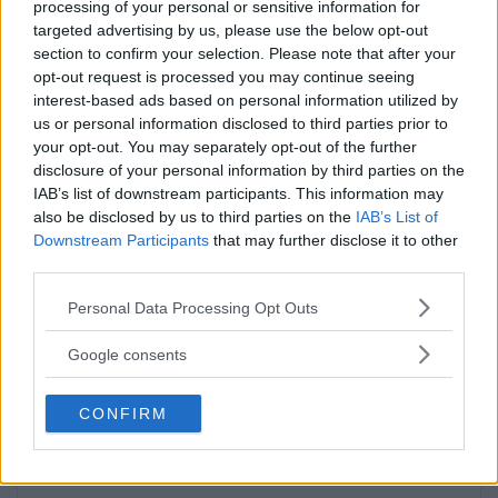
Publicerad 16:30, 1 augusti 2026
processing of your personal or sensitive information for
targeted advertising by us, please use the below opt-out
section to confirm your selection. Please note that after your
Debatt: C: Så förvandlar vi
opt-out request is processed you may continue seeing
interest-based ads based on personal information utilized by
Strandvägen till en grön oas
us or personal information disclosed to third parties prior to
DEBATT. Strandvägen är i dag en av
your opt-out. You may separately opt-out of the further
disclosure of your personal information by third parties on the
Stockholms […]
IAB’s list of downstream participants. This information may
also be disclosed by us to third parties on the
IAB’s List of
Publicerad 07:01, 31 juli 2026
Downstream Participants
that may further disclose it to other
third parties.
Man anhållen efter våldsdåd i
Please note that this website/app uses one or more Google
Personal Data Processing Opt Outs
villa
services and may gather and store information including but
not limited to your visit or usage behaviour. You may click to
Google consents
På torsdagsmorgonen grep polisen en man
grant or deny consent to Google and its third-party tags to
use your data for below specified purposes in below Google
som tagit […]
CONFIRM
consent section.
Publicerad 09:53, 30 juli 2026
Annons: