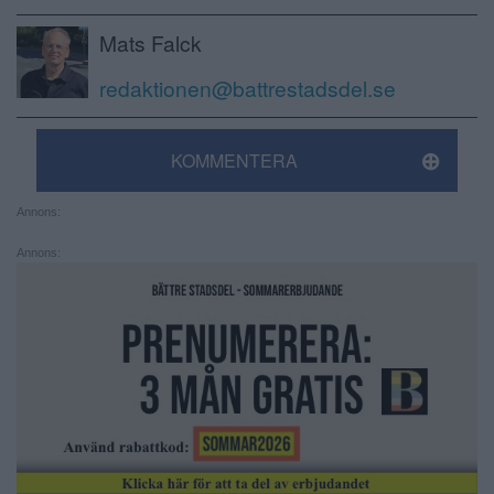
Mats Falck
redaktionen@battrestadsdel.se
KOMMENTERA
Annons:
Annons: