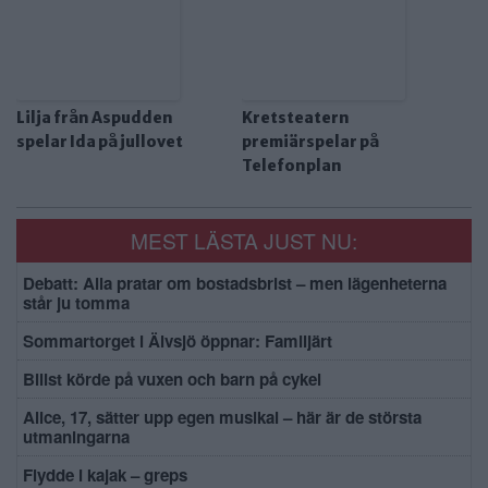
Lilja från Aspudden
Kretsteatern
spelar Ida på jullovet
premiärspelar på
Telefonplan
MEST LÄSTA JUST NU:
Debatt: Alla pratar om bostadsbrist – men lägenheterna
står ju tomma
Sommartorget i Älvsjö öppnar: Familjärt
Bilist körde på vuxen och barn på cykel
Alice, 17, sätter upp egen musikal – här är de största
utmaningarna
Flydde i kajak – greps