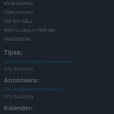
NYHETSARKIV
FÖRR OCH NU
KÖP-BYT-SÄLJ
ÅRETS LOKALA FÖRETAG
ANNONSERA
Tipsa:
redaktionen@battrestadsdel.se
070-9449519
Annonsera:
annons@battrestadsdel.se
070-9449519
Kalender: