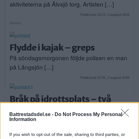
aktiviteterna på Älvsjö torg. Artisten […]
Publicerad 16:23, 3 augusti 2026
Annons:
Flydde i kajak – greps
På söndagsmorgonen följde polisen en man
på Långsjön […]
Publicerad 13:35, 2 augusti 2026
Bråk på idrottsplats – två
män till sjukhus
Battrestadsdel.se -
Do Not Process My Personal
På lördagseftermiddagen skadades två
Information
personer i Sätra med […]
If you wish to opt-out of the sale, sharing to third parties, or