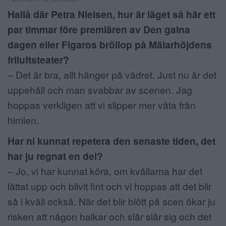
Hallå där Petra Nielsen, hur är läget så här ett
ANNONSERA
par timmar före premiären av Den galna
NÄRINGSLIV
dagen eller Figaros bröllop på Mälarhöjdens
friluftsteater?
MER
– Det är bra, allt hänger på vädret. Just nu är det
uppehåll och man svabbar av scenen. Jag
hoppas verkligen att vi slipper mer väta från
himlen.
Har ni kunnat repetera den senaste tiden, det
har ju regnat en del?
– Jo, vi har kunnat köra, om kvällarna har det
lättat upp och blivit fint och vi hoppas att det blir
så i kväll också. När det blir blött på scen ökar ju
risken att någon halkar och slår slår sig och det