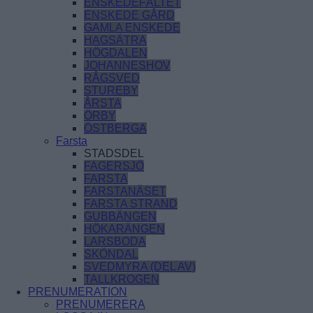
ENSKEDEFÄLTET
ENSKEDE GÅRD
GAMLA ENSKEDE
HAGSÄTRA
HÖGDALEN
JOHANNESHOV
RÅGSVED
STUREBY
ÅRSTA
ÖRBY
ÖSTBERGA
Farsta
STADSDEL
FAGERSJÖ
FARSTA
FARSTANÄSET
FARSTA STRAND
GUBBÄNGEN
HÖKARÄNGEN
LARSBODA
SKÖNDAL
SVEDMYRA (DEL AV)
TALLKROGEN
PRENUMERATION
PRENUMERERA