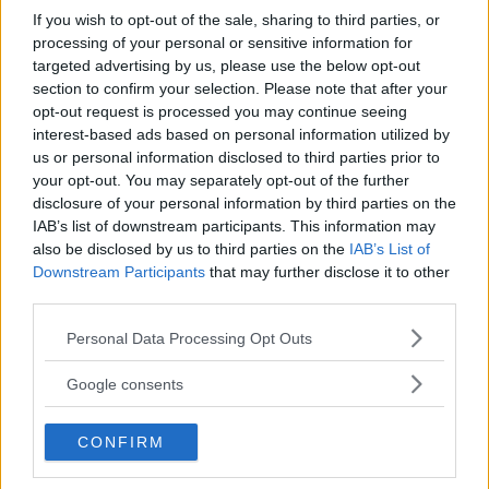
If you wish to opt-out of the sale, sharing to third parties, or
processing of your personal or sensitive information for
targeted advertising by us, please use the below opt-out
section to confirm your selection. Please note that after your
Sommartorget i Älvsjö öppnar:
opt-out request is processed you may continue seeing
Familjärt
interest-based ads based on personal information utilized by
us or personal information disclosed to third parties prior to
På måndagseftermiddagen öppnade aktiviteterna på Älvsjö
your opt-out. You may separately opt-out of the further
torg. Artisten […]
disclosure of your personal information by third parties on the
IAB’s list of downstream participants. This information may
Publicerad 16:23, 3 augusti 2026
also be disclosed by us to third parties on the
IAB’s List of
Downstream Participants
that may further disclose it to other
third parties.
Flydde i kajak – greps
Please note that this website/app uses one or more Google
Personal Data Processing Opt Outs
På söndagsmorgonen följde polisen en man på Långsjön […]
services and may gather and store information including but
not limited to your visit or usage behaviour. You may click to
Google consents
Publicerad 13:35, 2 augusti 2026
grant or deny consent to Google and its third-party tags to
Annons:
use your data for below specified purposes in below Google
CONFIRM
consent section.
Bråk på idrottsplats – två män till