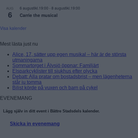
6 augustikl.19:00
-
8 augustikl.19:00
AUG
6
Carrie the musical
Visa kalender
Mest lästa just nu
Alice, 17, sätter upp egen musikal – här är de största
utmaningarna
Sommartorget i Älvsjö öppnar: Familjärt
Elsparkcyklister till sjukhus efter olycka
Debatt: Alla pratar om bostadsbrist – men lägenheterna
står ju tomma
Bilist körde på vuxen och barn på cykel
EVENEMANG
Lägg själv in ditt event i Bättre Stadsdels kalender.
Skicka in evenemang
Läs mer: