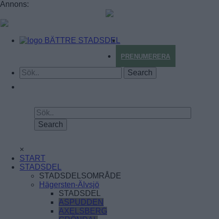
Annons:
BÄTTRE STADSDEL
PRENUMERERA
×
START
STADSDEL
STADSDELSOMRÅDE
Hägersten-Älvsjö
STADSDEL
ASPUDDEN
AXELSBERG