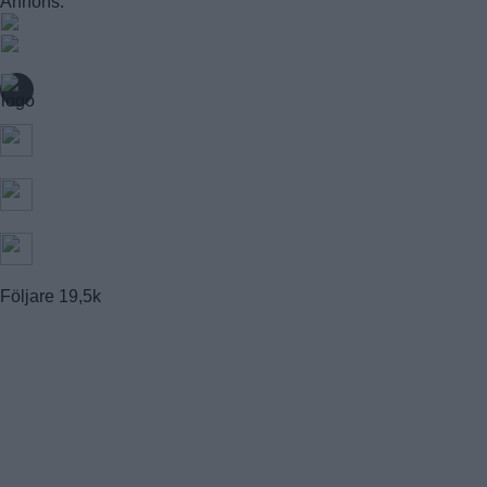
Annons:
FAGERSJÖ
FARSTA
FARSTANÄSET
FARSTA STRAND
GUBBÄNGEN
HÖKARÄNGEN
LARSBODA
SKÖNDAL
SVEDMYRA (DEL AV)
TALLKROGEN
Följare
19,5k