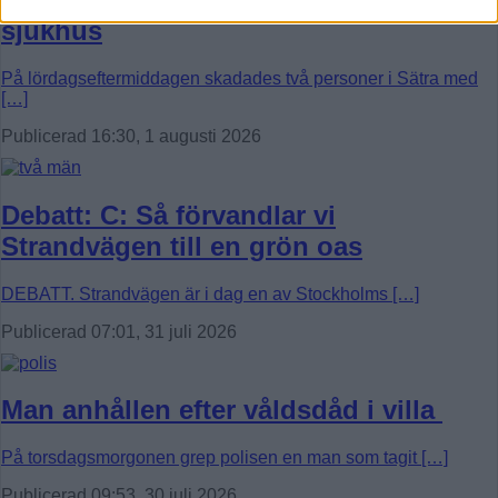
sjukhus
På lördagseftermiddagen skadades två personer i Sätra med
[…]
Publicerad 16:30, 1 augusti 2026
Debatt: C: Så förvandlar vi
Strandvägen till en grön oas
DEBATT. Strandvägen är i dag en av Stockholms […]
Publicerad 07:01, 31 juli 2026
Man anhållen efter våldsdåd i villa
På torsdagsmorgonen grep polisen en man som tagit […]
Publicerad 09:53, 30 juli 2026