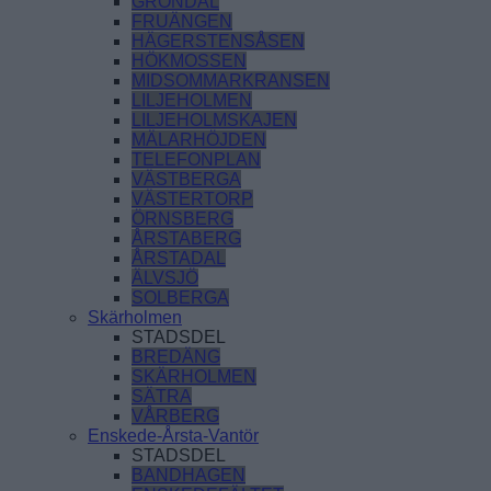
GRÖNDAL
FRUÄNGEN
HÄGERSTENSÅSEN
HÖKMOSSEN
MIDSOMMARKRANSEN
LILJEHOLMEN
LILJEHOLMSKAJEN
MÄLARHÖJDEN
TELEFONPLAN
VÄSTBERGA
VÄSTERTORP
ÖRNSBERG
ÅRSTABERG
ÅRSTADAL
ÄLVSJÖ
SOLBERGA
Skärholmen
STADSDEL
BREDÄNG
SKÄRHOLMEN
SÄTRA
VÅRBERG
Enskede-Årsta-Vantör
STADSDEL
BANDHAGEN