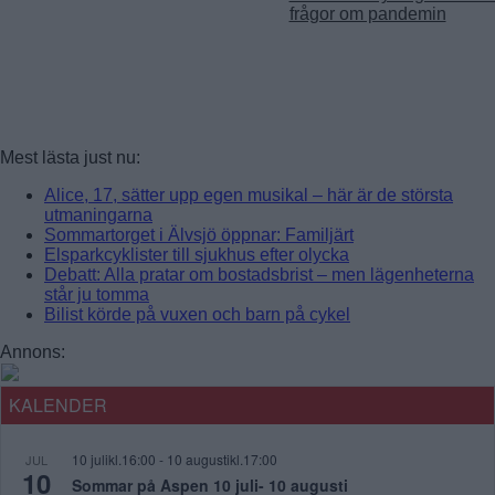
frågor om pandemin
Mest lästa just nu:
Alice, 17, sätter upp egen musikal – här är de största
utmaningarna
Sommartorget i Älvsjö öppnar: Familjärt
Elsparkcyklister till sjukhus efter olycka
Debatt: Alla pratar om bostadsbrist – men lägenheterna
står ju tomma
Bilist körde på vuxen och barn på cykel
Annons:
KALENDER
10 julikl.16:00
-
10 augustikl.17:00
JUL
10
Sommar på Aspen 10 juli- 10 augusti