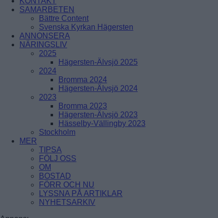
KONTAKT
ÅRSTADAL
SAMARBETEN
ÄLVSJÖ
Bättre Content
BREDÄNG
SOLBERGA
Svenska Kyrkan Hägersten
SKÄRHOLMEN
ANNONSERA
SÄTRA
NÄRINGSLIV
VÅRBERG
2025
Hägersten-Älvsjö 2025
Enskede-Årsta-Vantör
2024
Bromma 2024
BANDHAGEN
Hägersten-Älvsjö 2024
ENSKEDEFÄLTET
2023
ENSKEDE GÅRD
Bromma 2023
GAMLA ENSKEDE
Hägersten-Älvsjö 2023
HAGSÄTRA
Hässelby-Vällingby 2023
HÖGDALEN
Stockholm
JOHANNESHOV
MER
RÅGSVED
TIPSA
STUREBY
FÖLJ OSS
ÅRSTA
OM
ÖRBY
BOSTAD
ÖSTBERGA
FÖRR OCH NU
LYSSNA PÅ ARTIKLAR
NYHETSARKIV
Farsta