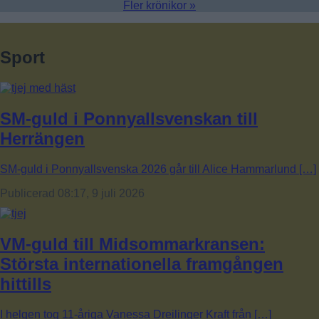
Fler krönikor »
Sport
SM-guld i Ponnyallsvenskan till
Herrängen
SM-guld i Ponnyallsvenska 2026 går till Alice Hammarlund […]
Publicerad 08:17, 9 juli 2026
VM-guld till Midsommarkransen:
Största internationella framgången
hittills
I helgen tog 11-åriga Vanessa Dreilinger Kraft från […]