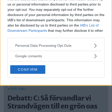
Flotte utanför Rävudden
us or personal information disclosed to third parties prior to
upprör
your opt-out. You may separately opt-out of the further
disclosure of your personal information by third parties on the
Sedan början av juni har en bastuflotte i två
IAB’s list of downstream participants. This information may
[…]
also be disclosed by us to third parties on the
IAB’s List of
Downstream Participants
that may further disclose it to other
Publicerad 17:09, 21 juli 2026
third parties.
Fler Nyheter »
Please note that this website/app uses one or more Google
Personal Data Processing Opt Outs
services and may gather and store information including but
not limited to your visit or usage behaviour. You may click to
Google consents
grant or deny consent to Google and its third-party tags to
use your data for below specified purposes in below Google
ÅSIKTER: DEBATT -
CONFIRM
consent section.
INSÄNDARE - KRÖNIKOR
Debatt: C: Så förvandlar vi
Strandvägen till en grön oas