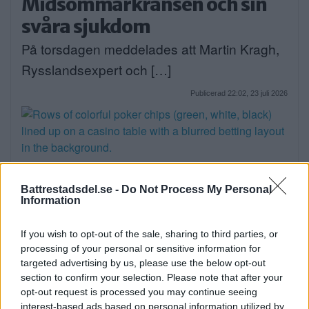
Midsommarkransen och sin
svåra sjukdom
På torsdagen meddelades att Martin Kragh,
Rysslandsexpert och […]
Publicerad 22:02, 23 juli 2026
Vad skiljer nya casinon från
Battrestadsdel.se -
Do Not Process My Personal
etablerade spelbolag?
Information
EXTERN PARTNER. Idag är den svenska
If you wish to opt-out of the sale, sharing to third parties, or
spelmarknaden både […]
processing of your personal or sensitive information for
targeted advertising by us, please use the below opt-out
Publicerad 05:00, 23 juli 2026
section to confirm your selection. Please note that after your
opt-out request is processed you may continue seeing
interest-based ads based on personal information utilized by