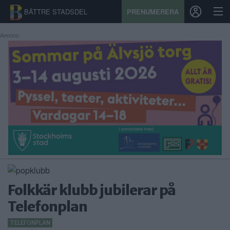
BÄTTRE STADSDEL
PRENUMERERA
Annons:
START
STADSDEL
PRENUMERATION
SPORT
ÅSIKTER
KALENDER
Folkkär klubb jubilerar på
KONTAKT
Telefonplan
SAMARBETEN
TELEFONPLAN