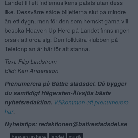
Landet till ett indiemusikens palats utan dess
like. Dessvärre sålde biljetterna slut på mindre
än ett dygn, men för den som hemskt gärna vill
besöka Heaven Up Here på Landet finns ingen
orsak att oroa sig: Den folkkära klubben på
Telefonplan är här för att stanna.
Text: Filip Lindström
Bild: Ken Andersson
Prenumerera på Bättre stadsdel. Då bygger
du samtidigt Hägersten-Älvsjös bästa
nyhetsredaktion.
Välkommen att prenumerera
här
.
Nyhetstips: redaktionen@battrestadsdel.se
heaven up here
landet
musik