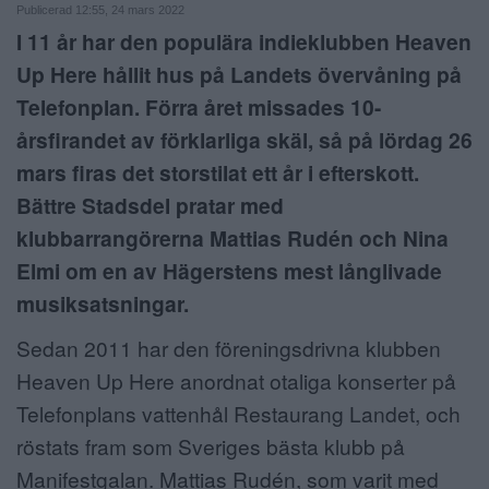
Publicerad 12:55, 24 mars 2022
ANNONSERA
I 11 år har den populära indieklubben Heaven
Up Here hållit hus på Landets övervåning på
NÄRINGSLIV
Telefonplan. Förra året missades 10-
MER
årsfirandet av förklarliga skäl, så på lördag 26
mars firas det storstilat ett år i efterskott.
Bättre Stadsdel pratar med
klubbarrangörerna Mattias Rudén och Nina
Elmi om en av Hägerstens mest långlivade
musiksatsningar.
Sedan 2011 har den föreningsdrivna klubben
Heaven Up Here anordnat otaliga konserter på
Telefonplans vattenhål Restaurang Landet, och
röstats fram som Sveriges bästa klubb på
Manifestgalan. Mattias Rudén, som varit med