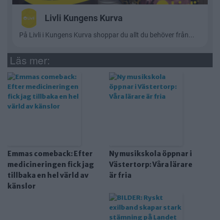
Läs mer:
Emmas comeback: Efter
Ny musikskola öppnar i
medicineringen fick jag
Västertorp: Våra lärare
tillbaka en hel värld av
är fria
känslor