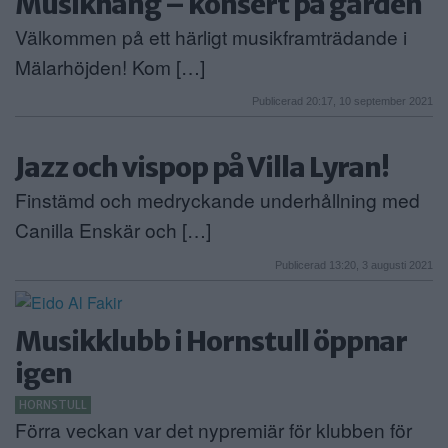
Musikhäng – konsert på gården
Välkommen på ett härligt musikframträdande i
Mälarhöjden! Kom […]
Publicerad 20:17, 10 september 2021
Jazz och vispop på Villa Lyran!
Finstämd och medryckande underhållning med
Canilla Enskär och […]
Publicerad 13:20, 3 augusti 2021
Musikklubb i Hornstull öppnar
igen
HORNSTULL
Förra veckan var det nypremiär för klubben för