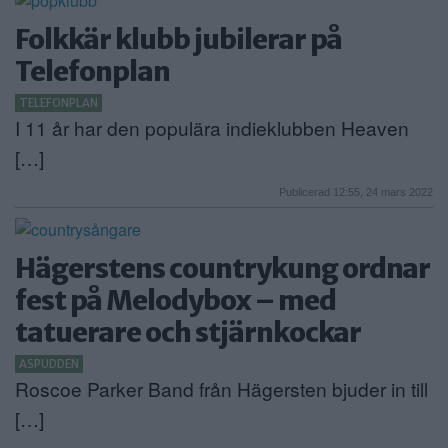
Folkkär klubb jubilerar på
Telefonplan
TELEFONPLAN
I 11 år har den populära indieklubben Heaven
[…]
Publicerad 12:55, 24 mars 2022
Hägerstens countrykung ordnar
fest på Melodybox – med
tatuerare och stjärnkockar
ASPUDDEN
Roscoe Parker Band från Hägersten bjuder in till
[…]