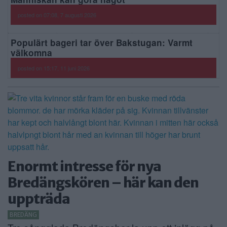
posted on 07:08, 7 augusti 2026
Populärt bageri tar över Bakstugan: Varmt
välkomna
posted on 15:17, 11 juni 2026
Enormt intresse för nya
Bredängskören – här kan den
uppträda
BREDÄNG