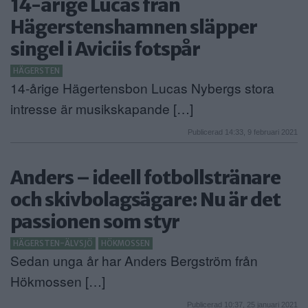
14-årige Lucas från
Hägerstenshamnen släpper
singel i Aviciis fotspår
HÄGERSTEN
14-årige Hägertensbon Lucas Nybergs stora
intresse är musikskapande […]
Publicerad 14:33, 9 februari 2021
Anders – ideell fotbollstränare
och skivbolagsägare: Nu är det
passionen som styr
HÄGERSTEN-ÄLVSJÖ
HÖKMOSSEN
Sedan unga år har Anders Bergström från
Hökmossen […]
Publicerad 10:37, 25 januari 2021