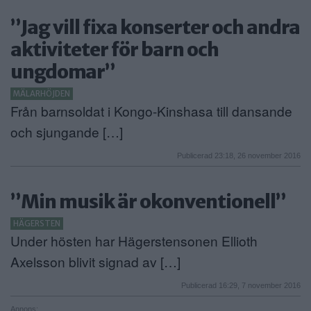
”Jag vill fixa konserter och andra
aktiviteter för barn och
ungdomar”
MÄLARHÖJDEN
Från barnsoldat i Kongo-Kinshasa till dansande
och sjungande […]
Publicerad 23:18, 26 november 2016
”Min musik är okonventionell”
HÄGERSTEN
Under hösten har Hägerstensonen Ellioth
Axelsson blivit signad av […]
Publicerad 16:29, 7 november 2016
Annons: