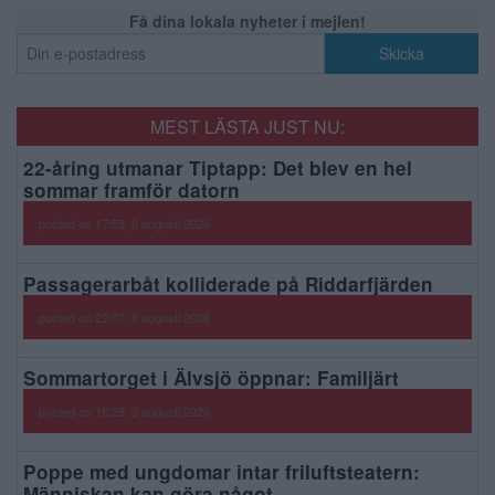
Få dina lokala nyheter i mejlen!
MEST LÄSTA JUST NU:
22-åring utmanar Tiptapp: Det blev en hel
sommar framför datorn
posted on 17:53, 8 augusti 2026
Passagerarbåt kolliderade på Riddarfjärden
posted on 22:07, 8 augusti 2026
Sommartorget i Älvsjö öppnar: Familjärt
posted on 16:23, 3 augusti 2026
Poppe med ungdomar intar friluftsteatern:
Människan kan göra något