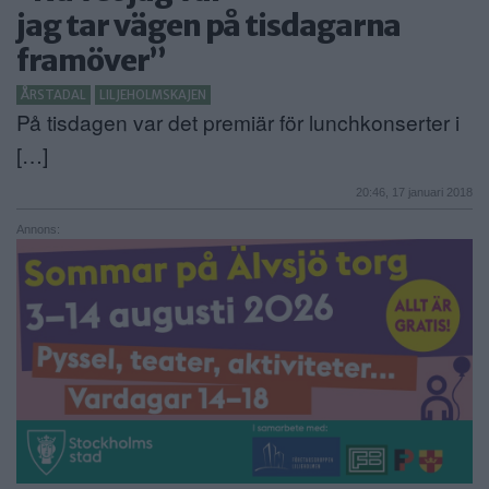
jag tar vägen på tisdagarna
framöver”
ÅRSTADAL
LILJEHOLMSKAJEN
På tisdagen var det premiär för lunchkonserter i
[…]
20:46, 17 januari 2018
Annons: