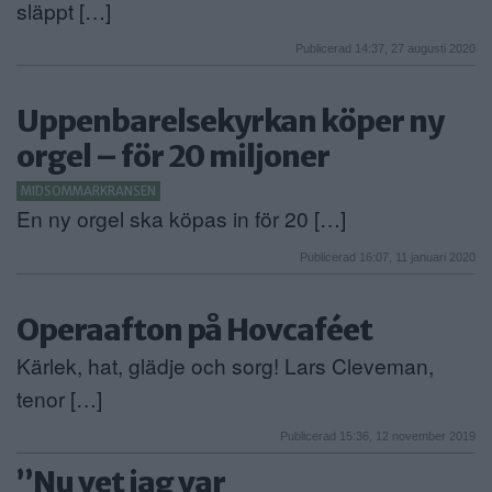
släppt […]
Publicerad 14:37, 27 augusti 2020
Uppenbarelsekyrkan köper ny
orgel – för 20 miljoner
MIDSOMMARKRANSEN
En ny orgel ska köpas in för 20 […]
Publicerad 16:07, 11 januari 2020
Operaafton på Hovcaféet
Kärlek, hat, glädje och sorg! Lars Cleveman,
tenor […]
Publicerad 15:36, 12 november 2019
”Nu vet jag var