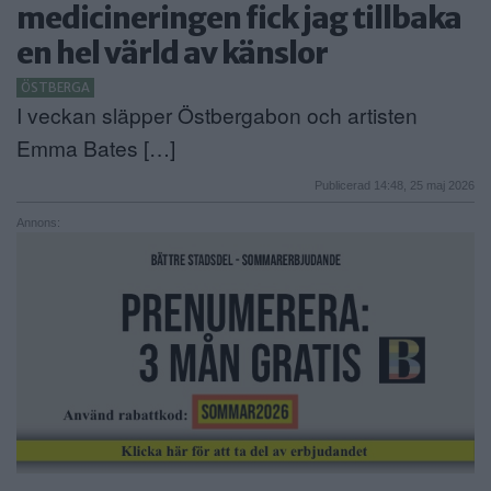
medicineringen fick jag tillbaka
ANNONSERA
en hel värld av känslor
NÄRINGSLIV
ÖSTBERGA
I veckan släpper Östbergabon och artisten
MER
Emma Bates […]
Publicerad 14:48, 25 maj 2026
Annons: