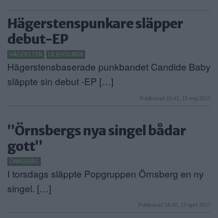
Hägerstenspunkare släpper
debut-EP
HÄGERSTEN
LILJEHOLMEN
Hägerstensbaserade punkbandet Candide Baby
släppte sin debut -EP […]
Publicerad 15:41, 15 maj 2017
”Örnsbergs nya singel bådar
gott”
ÖRNSBERG
I torsdags släppte Popgruppen Örnsberg en ny
singel. […]
Publicerad 18:45, 17 april 2017