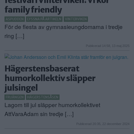
family friendly
ASPUDDEN
LYSSNA PÅ ARTIKELN
VINTERVIKEN
För de flesta av gymnasieungdomarna i tredje
ring […]
Publicerad 14:58, 13 maj 2025
Hägerstensbaserat
humorkollektiv släpper
julsingel
FRUÄNGEN
HÄGERSTENSÅSEN
Lagom till jul släpper humorkollektivet
AttVaraAdam sin tredje […]
Publicerad 20:35, 22 december 2024