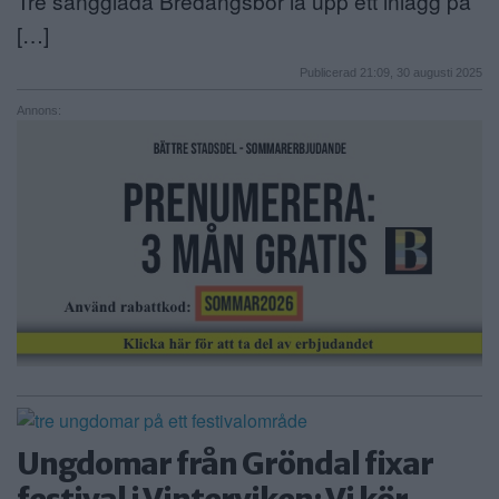
Tre sångglada Bredängsbor la upp ett inlägg på
[…]
Publicerad 21:09, 30 augusti 2025
Annons:
Ungdomar från Gröndal fixar
festival i Vinterviken: Vi kör