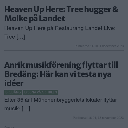
Heaven Up Here: Tree hugger &
Molke på Landet
Heaven Up Here på Restaurang Landet Live:
Tree […]
Publicerad 14:10, 1 december 2023
Anrik musikförening flyttar till
Bredäng: Här kan vi testa nya
idéer
BREDÄNG
LYSSNA PÅ ARTIKELN
Efter 35 år i Münchenbryggeriets lokaler flyttar
musik- […]
Publicerad 16:24, 18 november 2023
Annons: