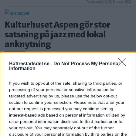
Publicerad 13:28, 8 mars 2022
Kulturhuset Aspen gör stor
satsning på jazz med lokal
anknytning
ASPUDDEN
Aspuddens egna kvartersbiograf och kulturhus
Battrestadsdel.se -
Do Not Process My Personal
Information
Bio Aspen bjuder […]
Publicerad 10:02, 19 januari 2022
If you wish to opt-out of the sale, sharing to third parties, or
processing of your personal or sensitive information for
Annons:
targeted advertising by us, please use the below opt-out
section to confirm your selection. Please note that after your
opt-out request is processed you may continue seeing
interest-based ads based on personal information utilized by
us or personal information disclosed to third parties prior to
your opt-out. You may separately opt-out of the further
disclosure of your personal information by third parties on the