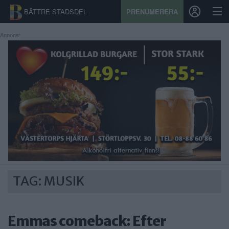
BÄTTRE STADSDEL
PRENUMERERA
Annons:
START
STADSDEL
PRENUMERATION
SPORT
ÅSIKTER
KALENDER
TAG: MUSIK
KONTAKT
Emmas comeback: Efter
SAMARBETEN