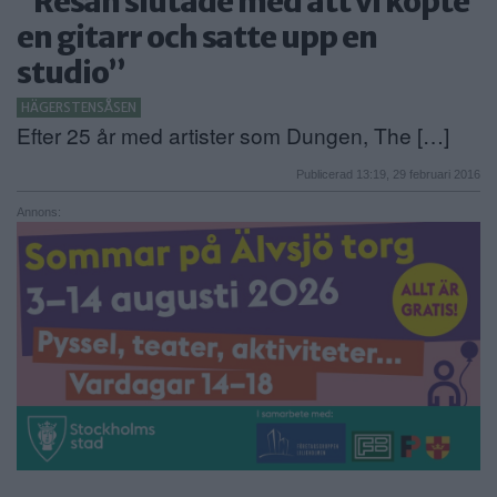
”Resan slutade med att vi köpte
en gitarr och satte upp en
studio”
HÄGERSTENSÅSEN
Efter 25 år med artister som Dungen, The […]
Publicerad 13:19, 29 februari 2016
Annons: