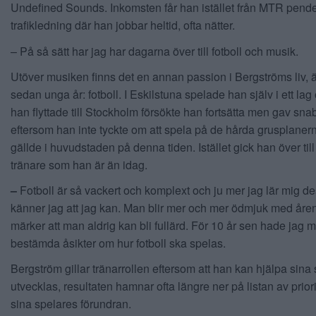
Undefined Sounds. Inkomsten får han istället från MTR pend
trafikledning där han jobbar heltid, ofta nätter.
– På så sätt har jag har dagarna över till fotboll och musik.
Utöver musiken finns det en annan passion i Bergströms liv,
sedan unga år: fotboll. I Eskilstuna spelade han själv i ett lag
han flyttade till Stockholm försökte han fortsätta men gav sna
eftersom han inte tyckte om att spela på de hårda grusplaner
gällde i huvudstaden på denna tiden. Istället gick han över till 
tränare som han är än idag.
–
Fotboll är så vackert och komplext och ju mer jag lär mig d
känner jag att jag kan. Man blir mer och mer ödmjuk med åre
märker att man aldrig kan bli fullärd. För 10 år sen hade jag 
bestämda åsikter om hur fotboll ska spelas.
Bergström gillar tränarrollen eftersom att han kan hjälpa sina 
utvecklas, resultaten hamnar ofta längre ner på listan av priorite
sina spelares förundran.