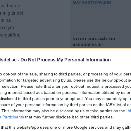
hur bra de
ör mig är det
t mina
e styra
Bergström.
STORT SLAGSMÅL VID
ASPUDDENS IP:
MATCH STOPPADES
nare,
dsdel.se -
Do Not Process My Personal Information
resultaten
erande
to opt-out of the sale, sharing to third parties, or processing of your per
cklingen.
formation for targeted advertising by us, please use the below opt-out s
r selection. Please note that after your opt-out request is processed y
cklingen.
eing interest-based ads based on personal information utilized by us or
iktig. Och
disclosed to third parties prior to your opt-out. You may separately opt-
obba för att
losure of your personal information by third parties on the IAB’s list of
roligt på
. This information may also be disclosed by us to third parties on the
IA
IFK ASPUDDEN-
Participants
that may further disclose it to other third parties.
TELLUS FÅR
MÅNGMILJONBELOPP
 that this website/app uses one or more Google services and may gath
are. Mina
EFTER GYÖKERES