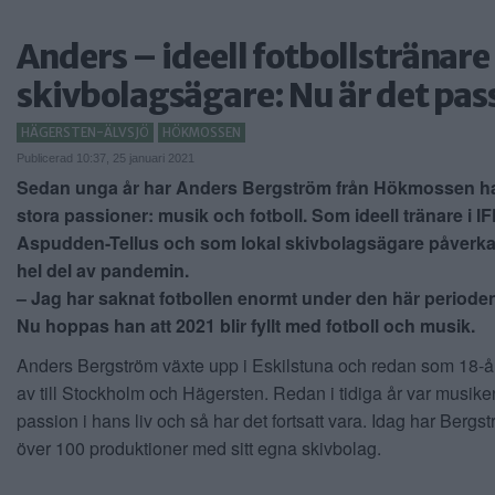
Anders – ideell fotbollstränare
skivbolagsägare: Nu är det pas
HÄGERSTEN-ÄLVSJÖ
HÖKMOSSEN
Publicerad 10:37, 25 januari 2021
Sedan unga år har Anders Bergström från Hökmossen ha
stora passioner: musik och fotboll. Som ideell tränare i I
Aspudden-Tellus och
som lokal skivbolagsägare
påverka
hel del av pandemin.
– Jag har saknat fotbollen enormt under den här periode
Nu hoppas han att 2021 blir fyllt med fotboll och musik.
Anders Bergström växte upp i Eskilstuna och redan som 18-år
av till Stockholm och Hägersten. Redan i tidiga år var musike
passion i hans liv och så har det fortsatt vara. Idag har Bergst
över 100 produktioner med sitt egna skivbolag.