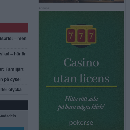
Annons:
dsbrist – men
sikal – här är
r: Familjärt
rn på cykel
efter olycka
 Stadsdels