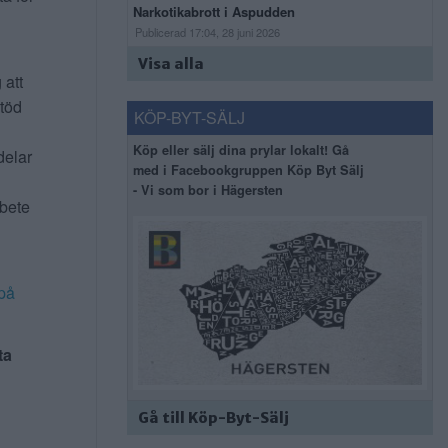
Narkotikabrott i Aspudden
Publicerad 17:04, 28 juni 2026
Visa alla
 att
stöd
KÖP-BYT-SÄLJ
Köp eller sälj dina prylar lokalt! Gå
delar
med i Facebookgruppen Köp Byt Sälj
- Vi som bor i Hägersten
rbete
på
ta
Gå till Köp-Byt-Sälj