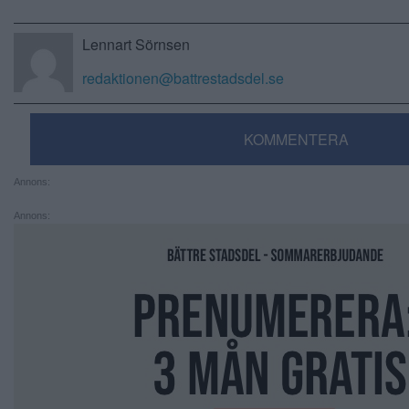
Lennart Sörnsen
redaktionen@battrestadsdel.se
KOMMENTERA
Annons:
Annons: