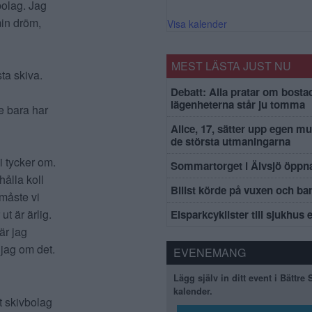
bolag. Jag
min dröm,
Visa kalender
MEST LÄSTA JUST NU
ta skiva.
Debatt: Alla pratar om bosta
lägenheterna står ju tomma
e bara har
Alice, 17, sätter upp egen mu
de största utmaningarna
i tycker om.
Sommartorget i Älvsjö öppna
ålla koll
Bilist körde på vuxen och ba
 måste vi
ut är ärlig.
Elsparkcyklister till sjukhus 
är jag
r jag om det.
EVENEMANG
Lägg själv in ditt event i Bättre
kalender.
t skivbolag