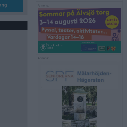
ang
Annons:
Annons: