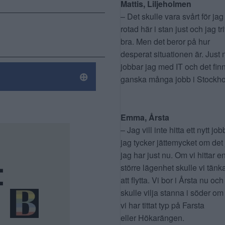
Mattis, Liljeholmen
– Det skulle vara svårt för jag
rotad här i stan just och jag tr
bra. Men det beror på hur
desperat situationen är. Just 
jobbar jag med IT och det fin
ganska många jobb i Stockho
Emma, Årsta
– Jag vill inte hitta ett nytt job
jag tycker jättemycket om det
jag har just nu. Om vi hittar e
större lägenhet skulle vi tänk
att flytta. Vi bor i Årsta nu och
skulle vilja stanna i söder om
vi har tittat typ på Farsta
eller Hökarängen.