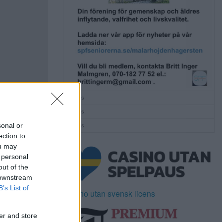
Annons:
Annons:
sonal or
Annons:
ection to
ou may
 personal
out of the
 downstream
B’s List of
Casino utan svensk licens
er and store