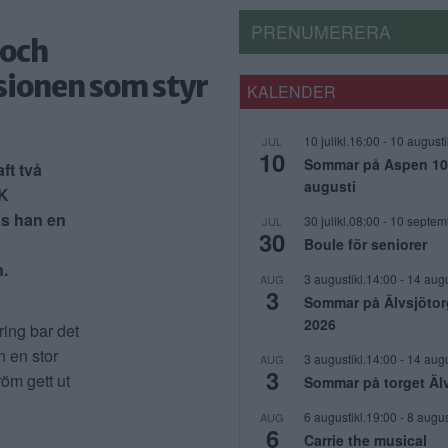
PRENUMERERA
 och
sionen som styr
KALENDER
10 julikl.16:00
-
10 augusti
JUL
10
Sommar på Aspen 10 j
ft två
augusti
FK
s han en
30 julikl.08:00
-
10 septem
JUL
30
Boule för seniorer
n.
3 augustikl.14:00
-
14 augu
AUG
3
Sommar på Älvsjötor
2026
ing bar det
n en stor
3 augustikl.14:00
-
14 augu
AUG
3
röm gett ut
Sommar på torget Äl
6 augustikl.19:00
-
8 augus
AUG
6
Carrie the musical