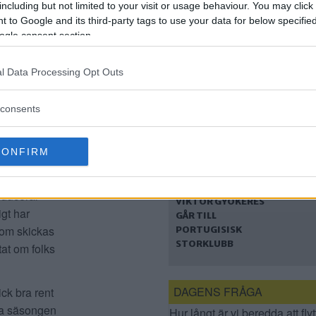
including but not limited to your visit or usage behaviour. You may click 
ang inom
ÖVERGÅNG – SÅ SKA
 to Google and its third-party tags to use your data for below specifi
PENGARNA ANVÄNDAS
ogle consent section.
tt och vis
l Data Processing Opt Outs
s av att
v som till
consents
CONFIRM
REKORDDYR
er hårt.
VÄRVNING NÄR
oducerar
VIKTOR GYÖKERES
igt har
GÅR TILL
 som skickas
PORTUGISISK
STORKLUBB
at om folks
DAGENS FRÅGA
ck bra rent
nya säsongen
Hur långt är vi beredda att flyt