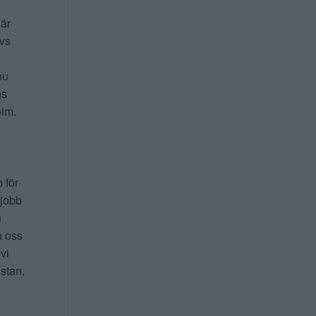
 är
ivs
nu
ns
lm.
b för
 jobb
n
a oss
 vi
 stan,