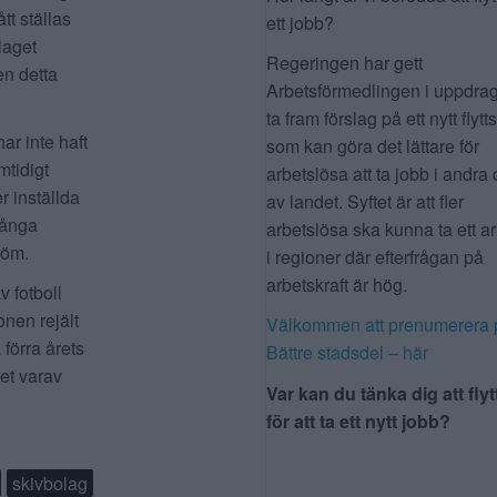
tt ställas
ett jobb?
laget
Regeringen har gett
en detta
Arbetsförmedlingen i uppdrag
ta fram förslag på ett nytt flytt
ar inte haft
som kan göra det lättare för
mtidigt
arbetslösa att ta jobb i andra 
r inställda
av landet. Syftet är att fler
 många
arbetslösa ska kunna ta ett a
röm.
i regioner där efterfrågan på
arbetskraft är hög.
v fotboll
onen rejält
Välkommen att prenumerera 
förra årets
Bättre stadsdel – här
et varav
Var kan du tänka dig att flyt
för att ta ett nytt jobb?
skivbolag