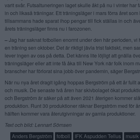
varit svår. Futsaltuneringen laget skulle åkt på nu i vinter har få
in och likaså träningar. Ett träningsläger i mars förra året som 
tillsammans hade sparat ihop pengar till fick ställas in och äv
årets träningsläger finns nu i farozonen.
–
Jag har saknat fotbollen enormt under den här perioden, vi h
en träning sen oktober. Det är riktigt jävla trist faktiskt, men sa
lever ingen av oss på detta. Det känns lite löjligt att gnälla öve
träningsläger eller att inte få åka till New York när folk inom
branscher har förlorat sina jobb över pandemin, säger Bergst
När nu nya året dragit igång hoppas Bergström på ett år fullt a
och musik. De senaste två åren har skivbolaget ökat produkti
och Bergström är säker på att även 2021 återigen kommer slå 
produktion. Runt 30 produktioner räknar Bergström med för år
hälften kommer vara återutgivningar av gamla produktioner.
Text och bild: Lennart Sörnsen
Anders Bergström
fotboll
IFK Aspudden Tellus
musik