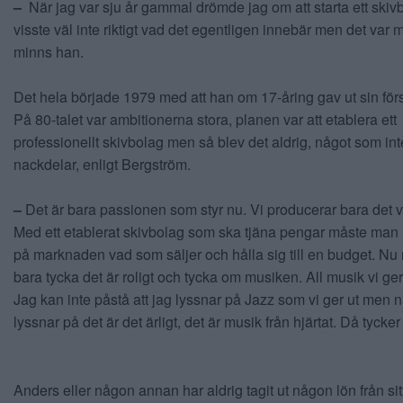
–
När jag var sju år gammal drömde jag om att starta ett skiv
visste väl inte riktigt vad det egentligen innebär men det var 
minns han.
Det hela började 1979 med att han om 17-åring gav ut sin förs
På 80-talet var ambitionerna stora, planen var att etablera ett
professionellt skivbolag men så blev det aldrig, något som int
nackdelar, enligt Bergström.
–
Det är bara passionen som styr nu. Vi producerar bara det v
Med ett etablerat skivbolag som ska tjäna pengar måste man h
på marknaden vad som säljer och hålla sig till en budget. Nu
bara tycka det är roligt och tycka om musiken. All musik vi ger 
Jag kan inte påstå att jag lyssnar på Jazz som vi ger ut men n
lyssnar på det är det ärligt, det är musik från hjärtat. Då tycke
Anders eller någon annan har aldrig tagit ut någon lön från sit