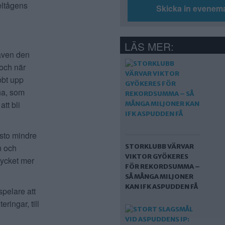
eltågens
Skicka in evenem
LÄS MER:
 även den
 och när
bbt upp
na, som
att bli
esto mindre
n och
STORKLUBB VÄRVAR
VIKTOR GYÖKERES
mycket mer
FÖR REKORDSUMMA –
SÅ MÅNGA MILJONER
KAN IFK ASPUDDEN FÅ
spelare att
ringar, till