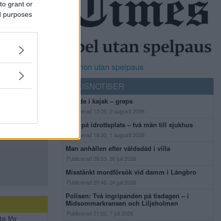
to grant or
ed purposes
Casinon utan spelpaus
POLISNOTISER
Flydde i kajak – greps
Publicerad 13:35, 2 augusti 2026
Bråk på idrottsplats – två män till sjukhus
Publicerad 16:30, 1 augusti 2026
Man anhållen efter våldsdåd i villa
Publicerad 09:53, 30 juli 2026
Misstänkt mordförsök vid damm i Långbro
Publicerad 20:45, 24 juli 2026
Polisen: Två ingripanden på tisdagen – i
Midsommarkransen och Liljeholmen
Publicerad 21:02, 7 juli 2026
ta för