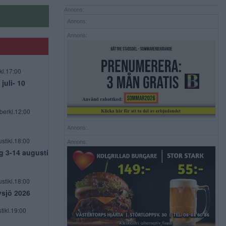
Annons:
Annons:
Annons:
kl.17:00
uli- 10
berkl.12:00
Annons:
stikl.18:00
Annons:
g 3-14 augusti
stikl.18:00
vsjö 2026
tikl.19:00