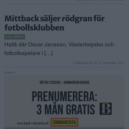
Mittback säljer rödgran för
fotbollsklubben
AXELSBERG
Hallå där Oscar Jansson, Västertorpsbo och
fotbollsspelare i […]
Publicerad 20:16, 17 december 2017
Annons: