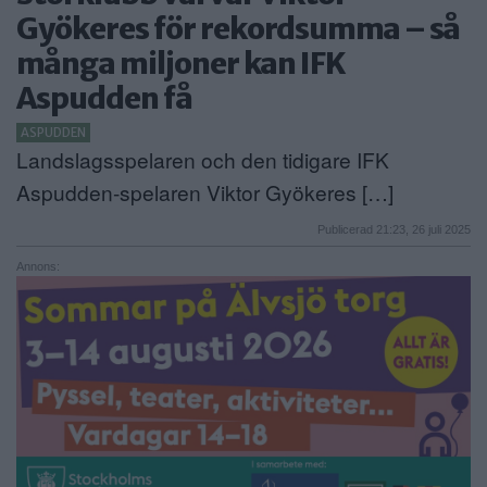
Gyökeres för rekordsumma – så
ANNONSERA
många miljoner kan IFK
NÄRINGSLIV
Aspudden få
MER
ASPUDDEN
Landslagsspelaren och den tidigare IFK
Aspudden-spelaren Viktor Gyökeres […]
Publicerad 21:23, 26 juli 2025
Annons: