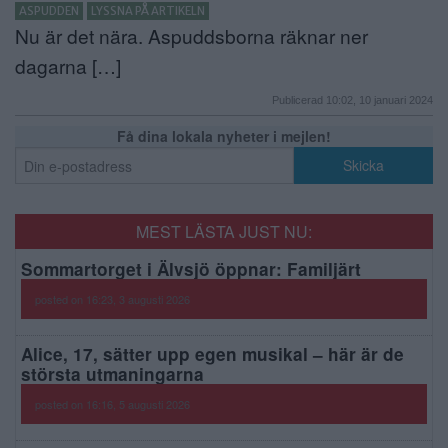
ASPUDDEN
LYSSNA PÅ ARTIKELN
Nu är det nära. Aspuddsborna räknar ner
dagarna […]
Publicerad 10:02, 10 januari 2024
Få dina lokala nyheter i mejlen!
MEST LÄSTA JUST NU:
Sommartorget i Älvsjö öppnar: Familjärt
posted on 16:23, 3 augusti 2026
Alice, 17, sätter upp egen musikal – här är de
största utmaningarna
posted on 16:16, 5 augusti 2026