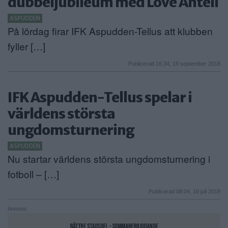
dubbeljubileum med Love Antell
ASPUDDEN
På lördag firar IFK Aspudden-Tellus att klubben
fyller […]
Publicerad 16:34, 19 september 2018
IFK Aspudden-Tellus spelar i
världens största
ungdomsturnering
ASPUDDEN
Nu startar världens största ungdomsturnering i
fotboll – […]
Publicerad 08:04, 16 juli 2018
Annons: