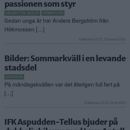
passionen som styr
HÄGERSTEN-ÄLVSJÖ
HÖKMOSSEN
Sedan unga år har Anders Bergström från
Hökmossen […]
Publicerad 10:37, 25 januari 2021
Bilder: Sommarkväll i en levande
stadsdel
ASPUDDEN
På måndagskvällen var det återigen full fart på
[…]
Publicerad 19:24, 28 juli 2020
IFK Aspudden-Tellus bjuder på