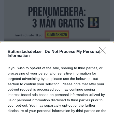
Battrestadsdel.se -
Do Not Process My Personal
Information
Fotbollsklubb inför krav på
If you wish to opt-out of the sale, sharing to third parties, or
processing of your personal or sensitive information for
utdrag ur polisens
targeted advertising by us, please use the below opt-out
belastningsregister
section to confirm your selection. Please note that after your
opt-out request is processed you may continue seeing
ASPUDDEN
interest-based ads based on personal information utilized by
IFK Aspudden-Tellus inför krav på att alla ledare
us or personal information disclosed to third parties prior to
[…]
your opt-out. You may separately opt-out of the further
disclosure of your personal information by third parties on the