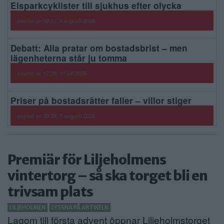
Elsparkcyklister till sjukhus efter olycka
posted on 09:51, 6 augusti 2026
Debatt: Alla pratar om bostadsbrist – men
lägenheterna står ju tomma
posted on 17:28, 11 juli 2026
Priser på bostadsrätter faller – villor stiger
posted on 09:38, 7 augusti 2026
Premiär för Liljeholmens
vintertorg – så ska torget bli en
trivsam plats
LILJEHOLMEN
LYSSNA PÅ ARTIKELN
Lagom till första advent öppnar Liljeholmstorget