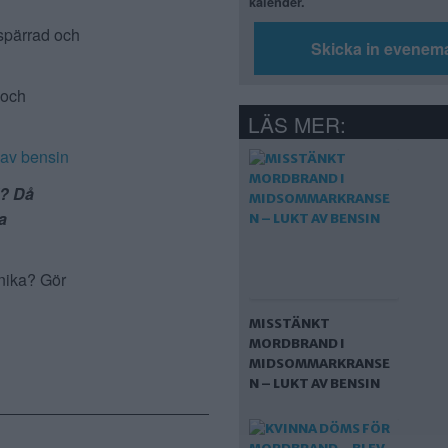
kalender.
vspärrad och
Skicka in evenem
 och
LÄS MER:
 av bensin
l? Då
a
önika? Gör
MISSTÄNKT
MORDBRAND I
MIDSOMMARKRANSE
N – LUKT AV BENSIN