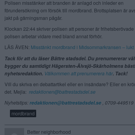
Polisen misstänker att branden är anlagd och inleder en
förundersökning om försök till mordbrand. Brottsplatsen är a
jakt på gärningsman pågår.
Klockan 22:44 skriver polisen att personer är frihetsberövade
polisen arbetar vidare med bland annat förhör.
LÄS ÄVEN:
Misstänkt mordbrand i Midsommarkransen – lukt
Tack för att du läser Bättre stadsdel. Du prenumererar vä
bygger du samtidigt Hägersten-Älvsjö-Skärholmens bäst
nyhetsredaktion.
Välkommen att prenumerera här
. Tack!
Vill du skriva en debattartikel eller en insändare? Eller en kr
det. Mejla:
redaktionen@battrestadsdel.se
Nyhetstips:
redaktionen@battrestadsdel.se
, 0709-449519
mordbrand
Better neighborhood