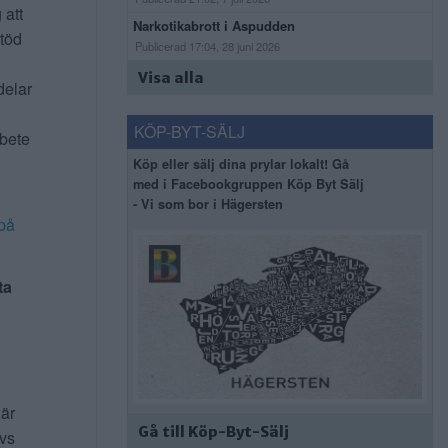
 att
Narkotikabrott i Aspudden
stöd
Publicerad 17:04, 28 juni 2026
Visa alla
delar
KÖP-BYT-SÄLJ
rbete
Köp eller sälj dina prylar lokalt! Gå
med i Facebookgruppen Köp Byt Sälj
- Vi som bor i Hägersten
på
ta
 är
Gå till Köp-Byt-Sälj
ivs