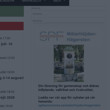
NONSERA
NÄRINGSLIV
MER
Annons:
Annons:
Annons:
kl.17:00
uli- 10
berkl.12:00
stikl.18:00
g 3-14 augusti
stikl.18:00
vsjö 2026
tikl.19:00