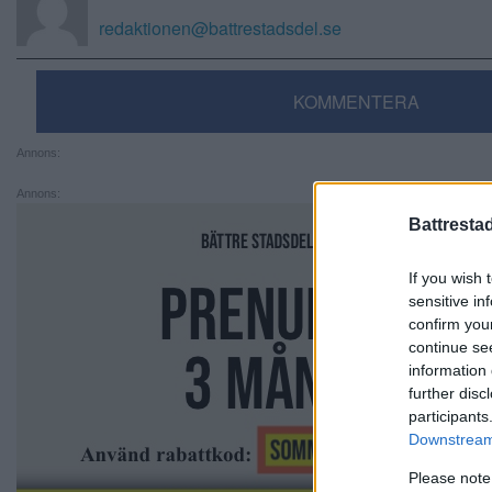
redaktionen@battrestadsdel.se
KOMMENTERA
Annons:
Annons:
Battresta
If you wish 
sensitive in
confirm you
continue se
information 
further disc
participants
Downstream 
Please note