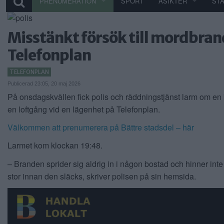
PRENUMERATION
SPORT
ÅSIKTER
ST
Misstänkt försök till mordbran
Telefonplan
TELEFONPLAN
Publicerad 23:05, 20 maj 2026
På onsdagskvällen fick polis och räddningstjänst larm om en
en loftgång vid en lägenhet på Telefonplan.
Välkommen att prenumerera på Bättre stadsdel – här
Larmet kom klockan 19:48.
– Branden sprider sig aldrig in i någon bostad och hinner inte b
stor innan den släcks, skriver polisen på sin hemsida.