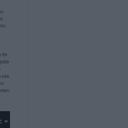
nu
ns
lm.
b för
 jobb
n
a oss
 vi
 stan,