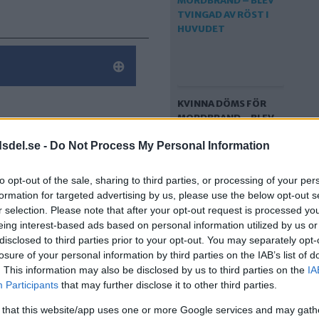
KVINNA DÖMS FÖR
MORDBRAND – BLEV
TVINGAD AV RÖST I
dsdel.se -
Do Not Process My Personal Information
HUVUDET
to opt-out of the sale, sharing to third parties, or processing of your per
formation for targeted advertising by us, please use the below opt-out s
r selection. Please note that after your opt-out request is processed y
eing interest-based ads based on personal information utilized by us or
disclosed to third parties prior to your opt-out. You may separately opt-
losure of your personal information by third parties on the IAB’s list of
. This information may also be disclosed by us to third parties on the
IA
Participants
that may further disclose it to other third parties.
BRAND PÅ
 that this website/app uses one or more Google services and may gath
CIRKUSVÄGEN –