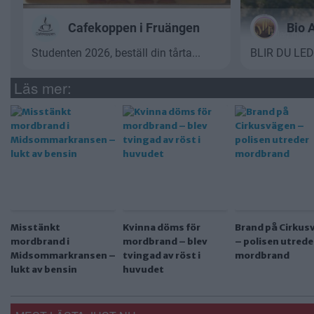
Läs mer:
Misstänkt
Kvinna döms för
Brand på Cirkus
mordbrand i
mordbrand – blev
– polisen utrede
Midsommarkransen –
tvingad av röst i
mordbrand
lukt av bensin
huvudet