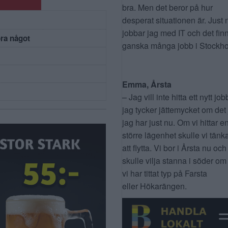
bra. Men det beror på hur
desperat situationen är. Just 
jobbar jag med IT och det fin
öra något
ganska många jobb i Stockho
Emma, Årsta
– Jag vill inte hitta ett nytt job
jag tycker jättemycket om det
jag har just nu. Om vi hittar e
större lägenhet skulle vi tänk
att flytta. Vi bor i Årsta nu och
skulle vilja stanna i söder om
vi har tittat typ på Farsta
eller Hökarängen.