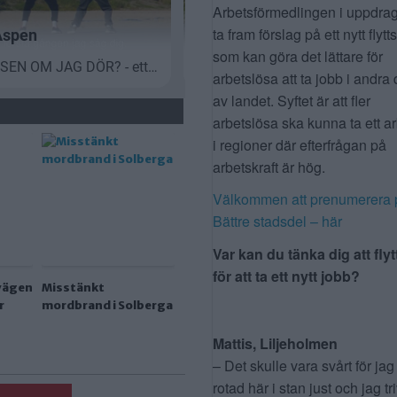
Arbetsförmedlingen i uppdrag
ta fram förslag på ett nytt flytt
som kan göra det lättare för
arbetslösa att ta jobb i andra 
av landet. Syftet är att fler
arbetslösa ska kunna ta ett a
i regioner där efterfrågan på
arbetskraft är hög.
Välkommen att prenumerera 
Bättre stadsdel – här
Var kan du tänka dig att flyt
för att ta ett nytt jobb?
vägen
Misstänkt
r
mordbrand i Solberga
Mattis, Liljeholmen
– Det skulle vara svårt för jag
rotad här i stan just och jag tr