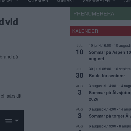
ADSDEL
KALENDER
KONTAKT
SAMARBETEN
AN
PRENUMERERA
d vid
KALENDER
10 julikl.16:00
-
10 augusti
JUL
10
Sommar på Aspen 10 j
 brand på
augusti
30 julikl.08:00
-
10 septem
JUL
30
Boule för seniorer
3 augustikl.14:00
-
14 augu
AUG
3
Sommar på Älvsjötor
li särskilt
2026
3 augustikl.14:00
-
14 augu
AUG
3
Sommar på torget Äl
6 augustikl.19:00
-
8 augus
AUG