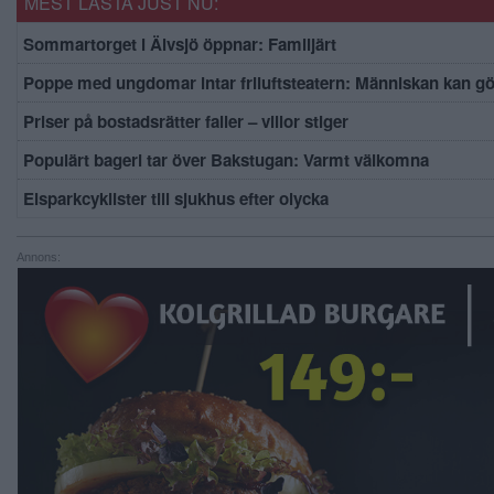
MEST LÄSTA JUST NU:
Sommartorget i Älvsjö öppnar: Familjärt
Poppe med ungdomar intar friluftsteatern: Människan kan g
Priser på bostadsrätter faller – villor stiger
Populärt bageri tar över Bakstugan: Varmt välkomna
Elsparkcyklister till sjukhus efter olycka
Annons: