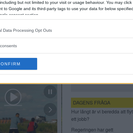
POLISEN UTREDER
including but not limited to your visit or usage behaviour. You may click 
MORDBRAND
 to Google and its third-party tags to use your data for below specifi
ogle consent section.
l Data Processing Opt Outs
consents
CONFIRM
MISSTÄNKT
MORDBRAND I
SOLBERGA
DAGENS FRÅGA
Hur långt är vi beredda att flyt
ett jobb?
Regeringen har gett