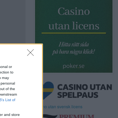
sonal or
ection to
ou may
 personal
out of the
 downstream
B’s List of
Casino utan svensk licens
er and store