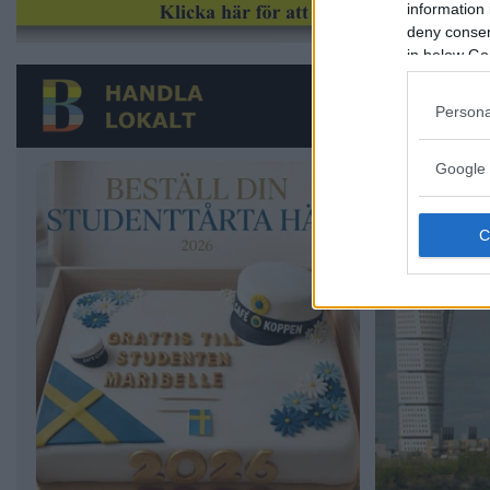
information 
deny consent
in below Go
Persona
Google 