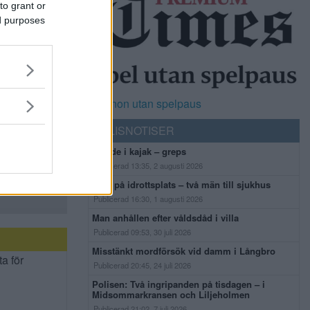
to grant or
ed purposes
Casinon utan spelpaus
POLISNOTISER
Flydde i kajak – greps
Publicerad 13:35, 2 augusti 2026
Bråk på idrottsplats – två män till sjukhus
Publicerad 16:30, 1 augusti 2026
Man anhållen efter våldsdåd i villa
Publicerad 09:53, 30 juli 2026
Misstänkt mordförsök vid damm i Långbro
ta för
Publicerad 20:45, 24 juli 2026
Polisen: Två ingripanden på tisdagen – i
Midsommarkransen och Liljeholmen
Publicerad 21:02, 7 juli 2026