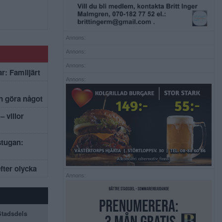
Annons:
Annons:
Annons:
r: Familjärt
Annons:
an göra något
– villor
stugan:
efter olycka
Annons:
 Stadsdels