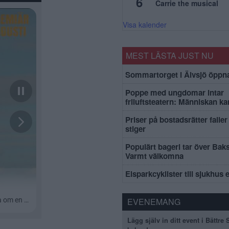
6
Carrie the musical
Visa kalender
MEST LÄSTA JUST NU
Sommartorget i Älvsjö öppna
Poppe med ungdomar intar
friluftsteatern: Människan k
Priser på bostadsrätter faller 
stiger
Populärt bageri tar över Bak
Varmt välkomna
Elsparkcyklister till sjukhus 
EVENEMANG
Lägg själv in ditt event i Bättre