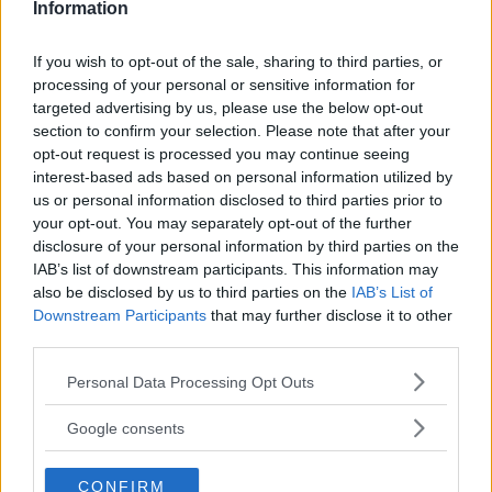
Information
kan göra något
If you wish to opt-out of the sale, sharing to third parties, or
Nästa vecka blir det gästspel på
processing of your personal or sensitive information for
Mälarhöjdens Friluftsteater. […]
targeted advertising by us, please use the below opt-out
section to confirm your selection. Please note that after your
Publicerad 07:08, 7 augusti 2026
opt-out request is processed you may continue seeing
Annons:
interest-based ads based on personal information utilized by
us or personal information disclosed to third parties prior to
your opt-out. You may separately opt-out of the further
disclosure of your personal information by third parties on the
Elsparkcyklister till sjukhus
IAB’s list of downstream participants. This information may
efter olycka
also be disclosed by us to third parties on the
IAB’s List of
Downstream Participants
that may further disclose it to other
På onsdagskvällen körde en elsparkcykel in
third parties.
i en […]
Please note that this website/app uses one or more Google
Personal Data Processing Opt Outs
services and may gather and store information including but
Publicerad 09:51, 6 augusti 2026
not limited to your visit or usage behaviour. You may click to
Google consents
grant or deny consent to Google and its third-party tags to
Alice, 17, sätter upp egen
use your data for below specified purposes in below Google
CONFIRM