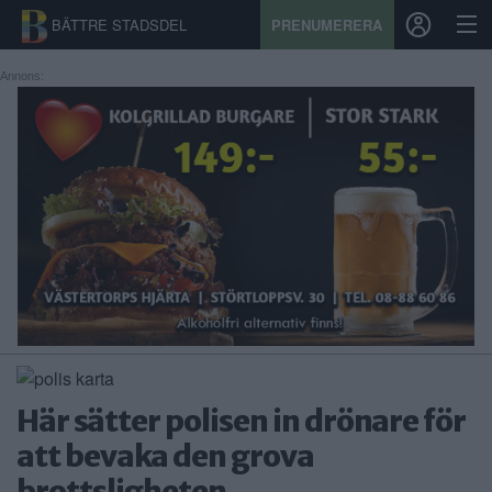
BÄTTRE STADSDEL
PRENUMERERA
Annons:
START
STADSDEL
PRENUMERATION
SPORT
ÅSIKTER
KALENDER
Här sätter polisen in drönare för
KONTAKT
att bevaka den grova
SAMARBETEN
brottsligheten