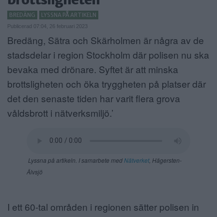
ANNONSERA
BREDÄNG
LYSSNA PÅ ARTIKELN
Publicerad 07:04, 26 februari 2023
NÄRINGSLIV
Bredäng, Sätra och Skärholmen är några av de
stadsdelar i region Stockholm där polisen nu ska
MER
bevaka med drönare. Syftet är att minska
brottsligheten och öka tryggheten på platser där
det den senaste tiden har varit flera grova
våldsbrott i nätverksmiljö.’
Lyssna på artikeln. I samarbete med
Nätverket
, Hägersten-
Älvsjö
I ett 60-tal områden i regionen sätter polisen in