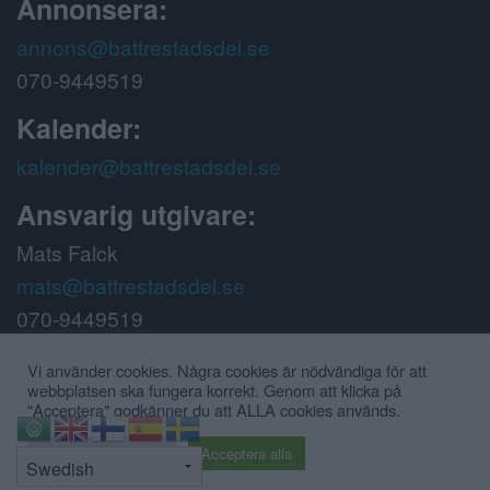
Annonsera:
annons@battrestadsdel.se
070-9449519
Kalender:
kalender@battrestadsdel.se
Ansvarig utgivare:
Mats Falck
mats@battrestadsdel.se
070-9449519
Följ oss på:
Vi använder cookies. Några cookies är nödvändiga för att
webbplatsen ska fungera korrekt. Genom att klicka på
"Acceptera" godkänner du att ALLA cookies används.
⇧
Cookie inställningar
Acceptera alla