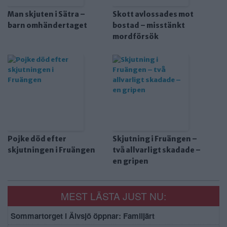
Man skjuten i Sätra –
Skott avlossades mot
barn omhändertaget
bostad – misstänkt
mordförsök
Pojke död efter
Skjutning i Fruängen –
skjutningen i Fruängen
två allvarligt skadade –
en gripen
MEST LÄSTA JUST NU:
Sommartorget i Älvsjö öppnar: Familjärt