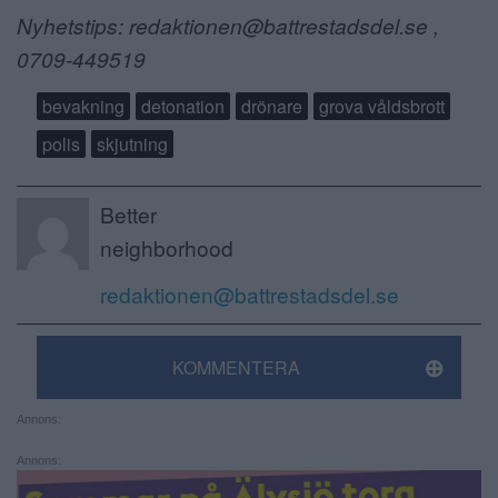
Nyhetstips: redaktionen@battrestadsdel.se ,
0709-449519
bevakning
detonation
drönare
grova våldsbrott
polis
skjutning
Better
neighborhood
redaktionen@battrestadsdel.se
KOMMENTERA
Annons:
Annons: