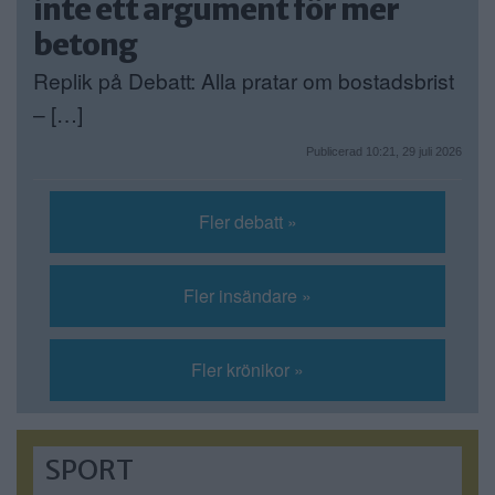
inte ett argument för mer
betong
Replik på Debatt: Alla pratar om bostadsbrist
– […]
Publicerad 10:21, 29 juli 2026
Fler debatt »
Fler insändare »
Fler krönikor »
SPORT