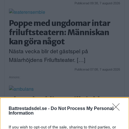
Publicerad 09:38, 7 augusti 2026
Poppe med ungdomar intar
friluftsteatern: Människan
kan göra något
Nästa vecka blir det gästspel på
Mälarhöjdens Friluftsteater. […]
Publicerad 07:08, 7 augusti 2026
Annons:
Elsparkcyklister till sjukhus
efter olycka
Battrestadsdel.se -
Do Not Process My Personal
Information
På onsdagskvällen körde en elsparkcykel in
i en […]
If you wish to opt-out of the sale, sharing to third parties, or