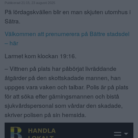
Publicerad 21:15, 23 augusti 2025
ANNONSERA
På lördagskvällen blir en man skjuten utomhus i
Sätra.
NÄRINGSLIV
Välkommen att prenumerera på Bättre stadsdel
MER
– här
Larmet kom klockan 19:16.
– Vittnen på plats har påbörjat livräddande
åtgärder på den skottskadade mannen, han
uppges vara vaken och talbar. Polis är på plats
för att söka efter gärningsmannen och bistå
sjukvårdspersonal som vårdar den skadade,
skriver polisen på sin hemsida.