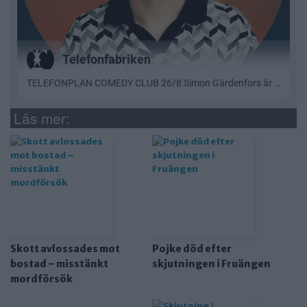
Läs mer:
Skott avlossades mot
Pojke död efter
bostad – misstänkt
skjutningen i Fruängen
mordförsök