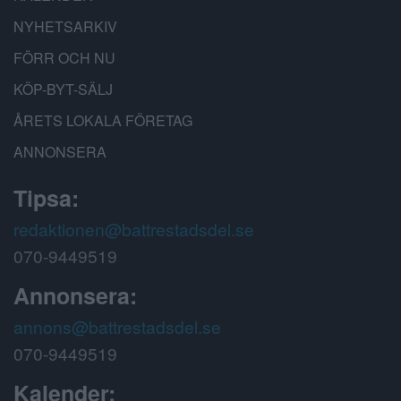
NYHETSARKIV
FÖRR OCH NU
KÖP-BYT-SÄLJ
ÅRETS LOKALA FÖRETAG
ANNONSERA
Tipsa:
redaktionen@battrestadsdel.se
070-9449519
Annonsera:
annons@battrestadsdel.se
070-9449519
Kalender: