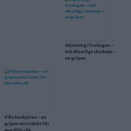
Skjutning i Fruängen –
två allvarligt skadade –
en gripen
Villa beskjuten – en
gripen misstänkt för
mordförsök