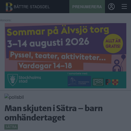
BÄTTRE STADSDEL
PRENUMERERA
Annons:
START
STADSDEL
PRENUMERATION
SPORT
ÅSIKTER
KALENDER
Man skjuten i Sätra – barn
KONTAKT
omhändertaget
SAMARBETEN
SÄTRA