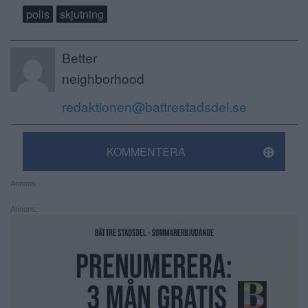
polis
skjutning
Better
neighborhood
redaktionen@battrestadsdel.se
KOMMENTERA
Annons:
Annons: