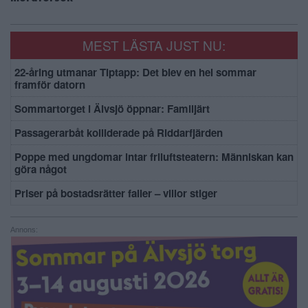
MEST LÄSTA JUST NU:
22-åring utmanar Tiptapp: Det blev en hel sommar
framför datorn
Sommartorget i Älvsjö öppnar: Familjärt
Passagerarbåt kolliderade på Riddarfjärden
Poppe med ungdomar intar friluftsteatern: Människan kan
göra något
Priser på bostadsrätter faller – villor stiger
Annons: