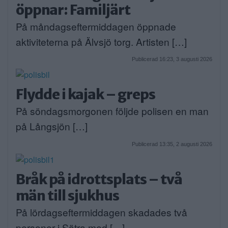
öppnar: Familjärt
På måndagseftermiddagen öppnade
aktiviteterna på Älvsjö torg. Artisten […]
Publicerad 16:23, 3 augusti 2026
Flydde i kajak – greps
På söndagsmorgonen följde polisen en man
på Långsjön […]
Publicerad 13:35, 2 augusti 2026
Bråk på idrottsplats – två
män till sjukhus
På lördagseftermiddagen skadades två
personer i Sätra med […]