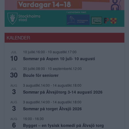
KALENDER
10 julikl.16:00
-
10 augustikl.17:00
JUL
10
Sommar på Aspen 10 juli- 10 augusti
30 julikl.08:00
-
10 septemberkl.12:00
JUL
30
Boule för seniorer
3 augustikl.14:00
-
14 augustikl.18:00
AUG
3
Sommar på Älvsjötorg 3-14 augusti 2026
3 augustikl.14:00
-
14 augustikl.18:00
AUG
3
Sommar på torget Älvsjö 2026
16:00
-
16:30
AUG
6
Bygget – en fysisk komedi på Älvsjö torg