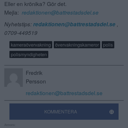
Eller en krönika? Gör det.
Mejla:
redaktionen@battrestadsdel.se
Nyhetstips:
redaktionen@battrestadsdel.se
,
0709-449519
kameraövervakning
övervakningskameror
polis
polismyndigheten
Fredrik
Persson
redaktionen@battrestadsdel.se
KOMMENTERA
Annons: