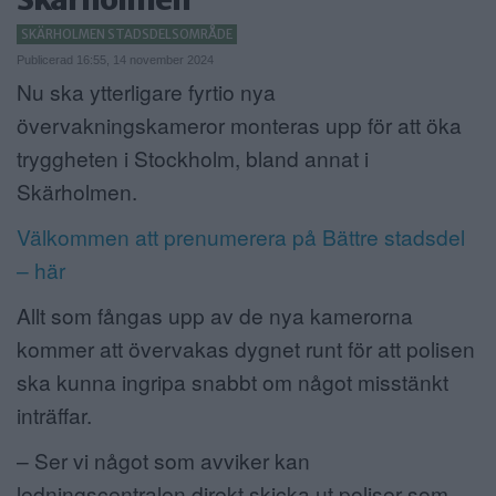
ANNONSERA
SKÄRHOLMEN STADSDELSOMRÅDE
Publicerad 16:55, 14 november 2024
NÄRINGSLIV
Nu ska ytterligare fyrtio nya
övervakningskameror monteras upp för att öka
MER
tryggheten i Stockholm, bland annat i
Skärholmen.
Välkommen att prenumerera på Bättre stadsdel
– här
Allt som fångas upp av de nya kamerorna
kommer att övervakas dygnet runt för att polisen
ska kunna ingripa snabbt om något misstänkt
inträffar.
– Ser vi något som avviker kan
ledningscentralen direkt skicka ut poliser som