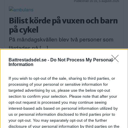
Publicerad 16:16, 5 augusti 2026
Bilist körde på vuxen och barn
på cykel
På måndagskvällen blev två personer som
färdades på […]
Publicerad 08:58, 4 augusti 2026
Battrestadsdel.se -
Do Not Process My Personal
Information
If you wish to opt-out of the sale, sharing to third parties, or
processing of your personal or sensitive information for
När onlinecasino blir en del av
targeted advertising by us, please use the below opt-out
section to confirm your selection. Please note that after your
den digitala vardagen i södra
opt-out request is processed you may continue seeing
Stockholm
interest-based ads based on personal information utilized by
us or personal information disclosed to third parties prior to
EXTERN PARTNER. Södra Stockholm är en
your opt-out. You may separately opt-out of the further
del av […]
disclosure of your personal information by third parties on the