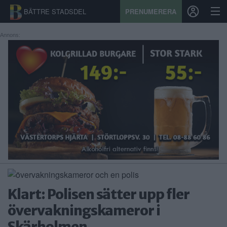
BÄTTRE STADSDEL
PRENUMERERA
Annons:
START
STADSDEL
PRENUMERATION
SPORT
ÅSIKTER
KALENDER
Klart: Polisen sätter upp fler
KONTAKT
övervakningskameror i
SAMARBETEN
Skärholmen