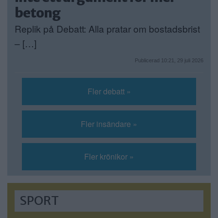
betong
Replik på Debatt: Alla pratar om bostadsbrist
– […]
Publicerad 10:21, 29 juli 2026
Fler debatt »
Fler insändare »
Fler krönikor »
SPORT