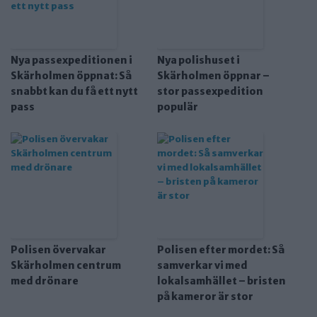
Nya passexpeditionen i
Nya polishuset i
Skärholmen öppnat: Så
Skärholmen öppnar –
snabbt kan du få ett nytt
stor passexpedition
pass
populär
Polisen övervakar
Polisen efter mordet: Så
Skärholmen centrum
samverkar vi med
med drönare
lokalsamhället – bristen
på kameror är stor