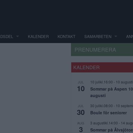
ADSDEL
KALENDER
KONTAKT
SAMARBETEN
AN
PRENUMERERA
KALENDER
10 julikl.16:00
-
10 augusti
JUL
10
Sommar på Aspen 10 j
augusti
30 julikl.08:00
-
10 septem
JUL
30
Boule för seniorer
3 augustikl.14:00
-
14 augu
AUG
3
Sommar på Älvsjötor