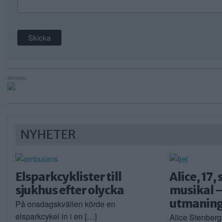
Annons:
NYHETER
Elsparkcyklister till
Alice, 17,
sjukhus efter olycka
musikal –
utmanin
På onsdagskvällen körde en
elsparkcykel in i en […]
Alice Stenberg