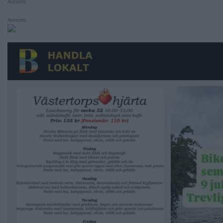
Annons:
Annons: