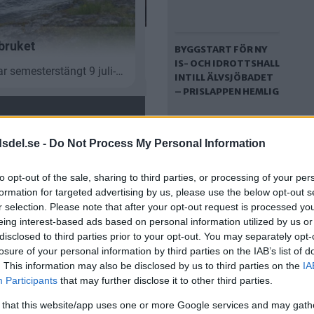
BYGGSTART FÖR NY
IS- OCH IDROTTSHALL
INTILL ÄLVSJÖBADET
– PRISLAPPEN HEMLIG
dsdel.se -
Do Not Process My Personal Information
to opt-out of the sale, sharing to third parties, or processing of your per
formation for targeted advertising by us, please use the below opt-out s
r selection. Please note that after your opt-out request is processed y
eing interest-based ads based on personal information utilized by us or
disclosed to third parties prior to your opt-out. You may separately opt-
DET HÖGLJUDDA
 is-
Det högljudda
losure of your personal information by third parties on the IAB’s list of
BYGGET AV NYA
till
bygget av nya
. This information may also be disclosed by us to third parties on the
IA
ISHALLARNA I SÄTRA I
ishallarna i Sätra i
Participants
that may further disclose it to other third parties.
GÅNG – DÅ KAN DE
ig
gång – då kan de vara
VARA KLARA
klara
 that this website/app uses one or more Google services and may gath