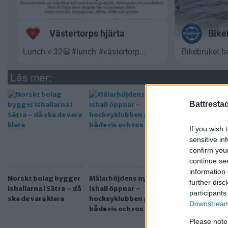
Läs mer:
Battresta
If you wish 
sensitive in
confirm you
continue se
information 
Norskt bolag bygger
Mälarhöjdens nya
Byggstart för ny
further disc
ishallarna i Sätra – då
ishall öppnar –
och idrottshall in
participants
ska de vara klara
hockeyklubben ger
Älvsjöbadet –
Downstream 
både ris och ros
prislappen heml
Please note