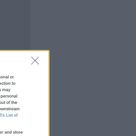
sonal or
ection to
ou may
 personal
out of the
 downstream
B’s List of
er and store