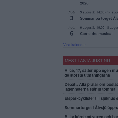
2026
3 augustikl.14:00
-
14 augu
AUG
3
Sommar på torget Äl
6 augustikl.19:00
-
8 augus
AUG
6
Carrie the musical
Visa kalender
MEST LÄSTA JUST NU
Alice, 17, sätter upp egen mu
de största utmaningarna
Debatt: Alla pratar om bosta
lägenheterna står ju tomma
Elsparkcyklister till sjukhus 
Sommartorget i Älvsjö öppna
Bilist körde på vuxen och ba