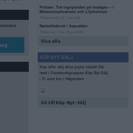
Polisen: Två ingripanden på tisdagen – i
Midsommarkransen och Liljeholmen
Publicerad 21:02, 7 juli 2026
 Stadsdels
Narkotikabrott i Aspudden
Publicerad 17:04, 28 juni 2026
Visa alla
ang
KÖP-BYT-SÄLJ
Köp eller sälj dina prylar lokalt! Gå
med i Facebookgruppen Köp Byt Sälj
- Vi som bor i Hägersten
Gå till Köp-Byt-Sälj