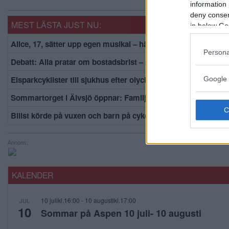
information 
deny consent
MEST LÄSTA JUST NU:
in below Go
Alice, 17, sätter upp egen musikal – här är de största utmani
Persona
Debatt: Alla pratar om bostadsbrist – men lägenheterna står
Elsparkcyklister till sjukhus efter olycka
Google 
Sommartorget i Älvsjö öppnar: Familjärt
Bilist körde på vuxen och barn på cykel
Annons:
KALENDER
10 julikl.16:00
-
10 augustikl.17:00
JUL
10
Sommar på Aspen 10 juli- 10 augusti