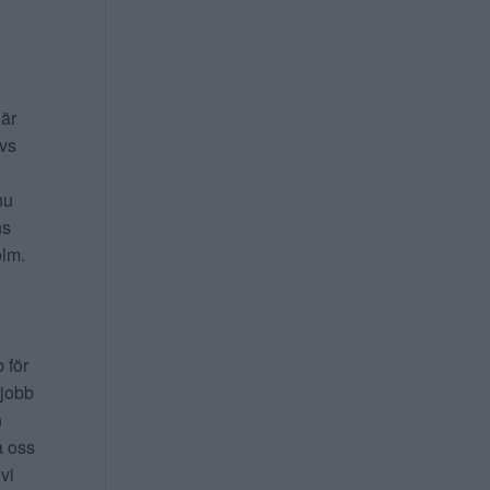
 är
ivs
nu
ns
lm.
b för
 jobb
n
a oss
 vi