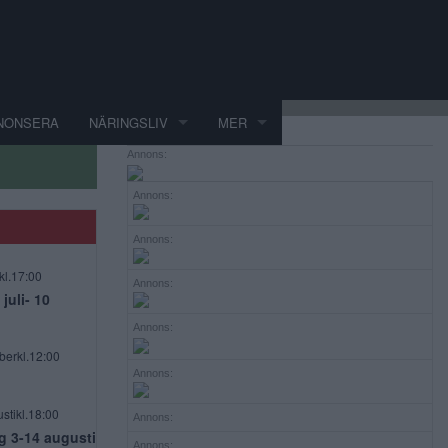
NONSERA
NÄRINGSLIV
MER
Annons:
Annons:
Annons:
kl.17:00
Annons:
uli- 10
Annons:
berkl.12:00
Annons:
stikl.18:00
Annons:
g 3-14 augusti
Annons: