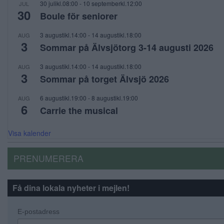
30 julikl.08:00
-
10 septemberkl.12:00
JUL
30
Boule för seniorer
3 augustikl.14:00
-
14 augustikl.18:00
AUG
3
Sommar på Älvsjötorg 3-14 augusti 2026
3 augustikl.14:00
-
14 augustikl.18:00
AUG
3
Sommar på torget Älvsjö 2026
6 augustikl.19:00
-
8 augustikl.19:00
AUG
6
Carrie the musical
Visa kalender
PRENUMERERA
Få dina lokala nyheter i mejlen!
E-postadress