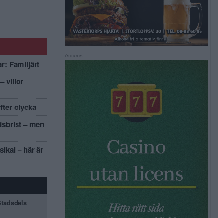
Annons:
r: Familjärt
– villor
efter olycka
dsbrist – men
sikal – här är
 Stadsdels