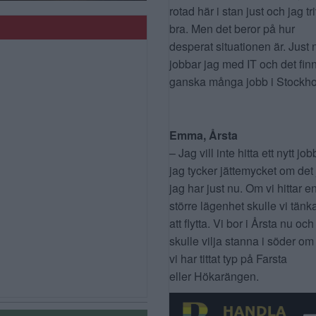
rotad här i stan just och jag tr
bra. Men det beror på hur
desperat situationen är. Just 
jobbar jag med IT och det fin
ganska många jobb i Stockho
Emma, Årsta
– Jag vill inte hitta ett nytt job
jag tycker jättemycket om det
jag har just nu. Om vi hittar e
större lägenhet skulle vi tänk
att flytta. Vi bor i Årsta nu och
skulle vilja stanna i söder om
vi har tittat typ på Farsta
eller Hökarängen.