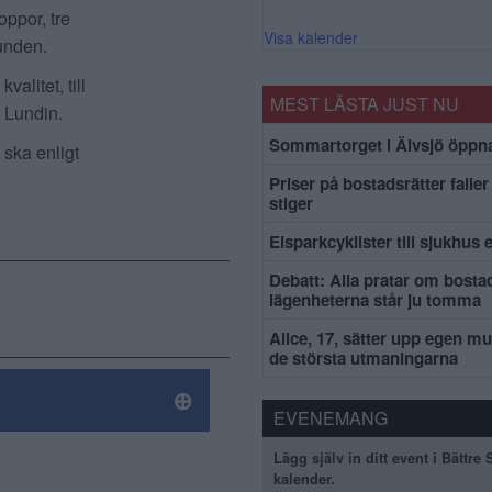
ppor, tre
Visa kalender
runden.
alitet, till
MEST LÄSTA JUST NU
 Lundin.
Sommartorget i Älvsjö öppna
 ska enligt
Priser på bostadsrätter faller 
stiger
Elsparkcyklister till sjukhus 
Debatt: Alla pratar om bosta
lägenheterna står ju tomma
Alice, 17, sätter upp egen mu
de största utmaningarna
EVENEMANG
Lägg själv in ditt event i Bättre
kalender.