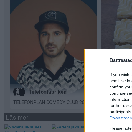
Battresta
If you wish 
sensitive in
confirm you
continue se
information 
further disc
participants
Läs mer:
Downstream 
Please note