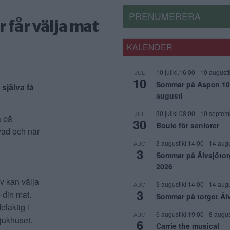
PRENUMERERA
 får välja mat
KALENDER
10 julikl.16:00
-
10 augusti
JUL
10
Sommar på Aspen 10 j
själva få
augusti
30 julikl.08:00
-
10 septem
JUL
a på
30
Boule för seniorer
vad och när
3 augustikl.14:00
-
14 augu
AUG
3
Sommar på Älvsjötor
2026
lv kan välja
3 augustikl.14:00
-
14 augu
AUG
3
p din mat.
Sommar på torget Äl
elaktig i
6 augustikl.19:00
-
8 augus
AUG
jukhuset.
6
Carrie the musical