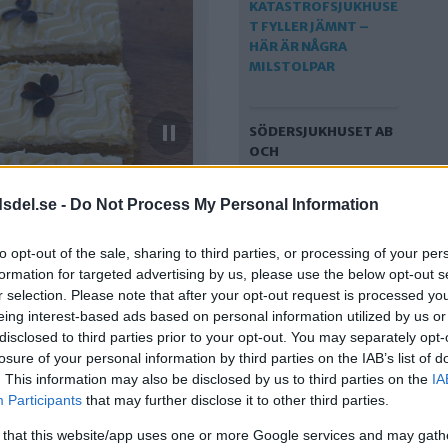
SÖDERSJUKHUSET AB
OCH
KATASTROFSJUKHUSE
T FYLLER JÄMNT –
dsdel.se -
Do Not Process My Personal Information
HÄR ÄR NÅGRA
MILSTOLPAR
to opt-out of the sale, sharing to third parties, or processing of your per
formation for targeted advertising by us, please use the below opt-out s
r selection. Please note that after your opt-out request is processed y
eing interest-based ads based on personal information utilized by us or
disclosed to third parties prior to your opt-out. You may separately opt-
losure of your personal information by third parties on the IAB’s list of
. This information may also be disclosed by us to third parties on the
IA
Participants
that may further disclose it to other third parties.
 that this website/app uses one or more Google services and may gath
SÅ SKA AKUTEN PÅ SÖS