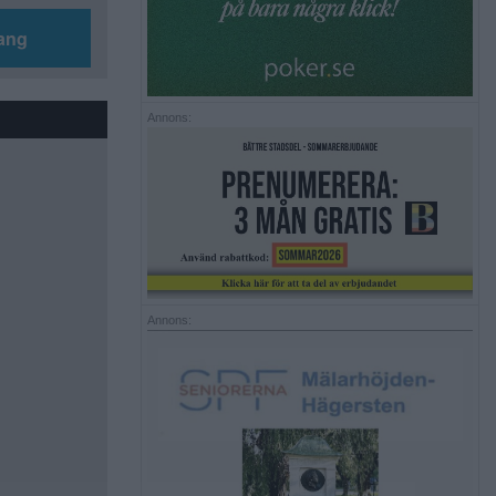
ang
Annons:
Annons: