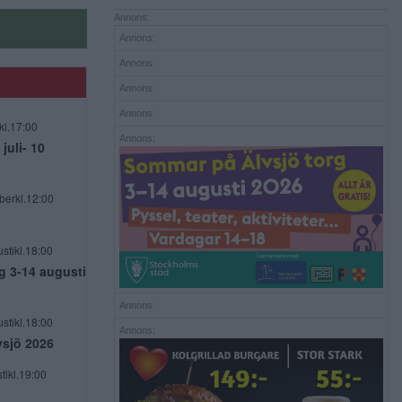
Annons:
Annons:
Annons:
Annons:
Annons:
kl.17:00
Annons:
uli- 10
berkl.12:00
stikl.18:00
g 3-14 augusti
Annons:
stikl.18:00
Annons:
vsjö 2026
tikl.19:00