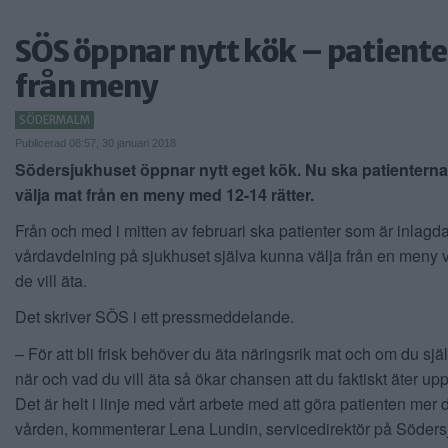
SÖS öppnar nytt kök – patienter
från meny
SÖDERMALM
Publicerad 08:57, 30 januari 2018
Södersjukhuset öppnar nytt eget kök. Nu ska patienterna 
välja mat från en meny med 12-14 rätter.
Från och med i mitten av februari ska patienter som är inlagd
vårdavdelning på sjukhuset själva kunna välja från en meny 
de vill äta.
Det skriver SÖS i ett pressmeddelande.
– För att bli frisk behöver du äta näringsrik mat och om du sjä
när och vad du vill äta så ökar chansen att du faktiskt äter up
Det är helt i linje med vårt arbete med att göra patienten mer d
vården, kommenterar Lena Lundin, servicedirektör på Söders