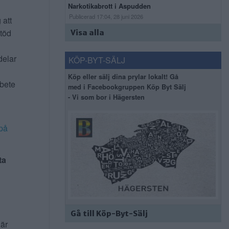
Narkotikabrott i Aspudden
Publicerad 17:04, 28 juni 2026
 att
stöd
Visa alla
delar
KÖP-BYT-SÄLJ
Köp eller sälj dina prylar lokalt! Gå
rbete
med i Facebookgruppen Köp Byt Sälj
- Vi som bor i Hägersten
på
ta
Gå till Köp-Byt-Sälj
 är