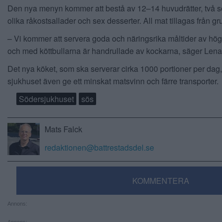
Den nya menyn kommer att bestå av 12–14 huvudrätter, två so
olika råkostsallader och sex desserter. All mat tillagas från g
– Vi kommer att servera goda och näringsrika måltider av hög kv
och med köttbullarna är handrullade av kockarna, säger Lena
Det nya köket, som ska serverar cirka 1000 portioner per dag,
sjukhuset även ge ett minskat matsvinn och färre transporter.
Södersjukhuset
sös
Mats Falck
redaktionen@battrestadsdel.se
KOMMENTERA
Annons:
Annons: