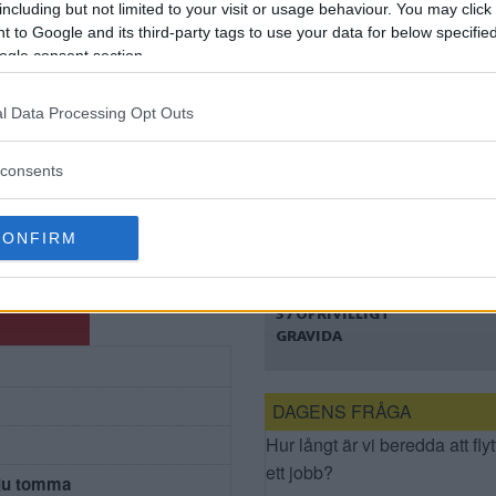
including but not limited to your visit or usage behaviour. You may click 
HANTERA DE LÅNGA
 to Google and its third-party tags to use your data for below specifi
VÄNTETIDERNA
ogle consent section.
l Data Processing Opt Outs
å SÖS
Preventivmedelsappen
consents
a
anmäls av SÖS – 37
ofrivilligt gravida
CONFIRM
PREVENTIVMEDELSAP
PEN ANMÄLS AV SÖS –
37 OFRIVILLIGT
GRAVIDA
DAGENS FRÅGA
Hur långt är vi beredda att flyt
ett jobb?
 ju tomma