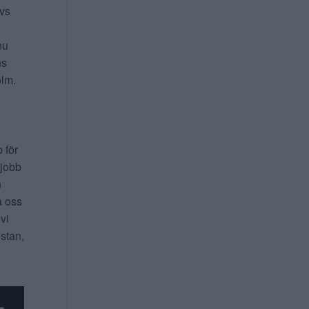
ivs
nu
ns
lm.
b för
 jobb
n
a oss
 vi
 stan,