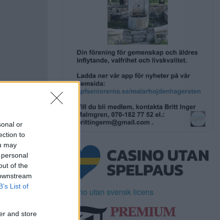
sonal or
ection to
ou may
 personal
out of the
 downstream
B’s List of
Casino utan svensk licens
er and store