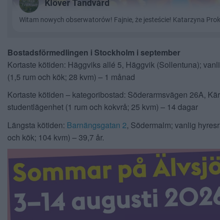
Bostadsförmedlingen i Stockholm i september
Kortaste kötiden: Häggviks allé 5, Häggvik (Sollentuna); vanli
(1,5 rum och kök; 28 kvm) – 1 månad
Kortaste kötiden – kategoribostad: Söderarmsvägen 26A, Kärr
studentlägenhet (1 rum och kokvrå; 25 kvm) – 14 dagar
Längsta kötiden:
Barnängsgatan 2
, Södermalm; vanlig hyresr
och kök; 104 kvm) – 39,7 år.