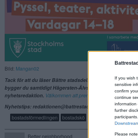
Battresta
Bild:
Mangan02
If you wish 
Tack för att du läser Bättre stadsdel. Du prenumererar vä
sensitive in
bygger du samtidigt Hägersten-Älvsjös bästa
confirm you
nyhetsredaktion.
Välkommen att prenumerera här
. Tack!
continue se
information 
Nyhetstips: redaktionen@battrestadsdel.se , 0709-44951
further disc
bostadsförmedlingen
bostadskö
participants
Downstream 
Please note
Better neighborhood