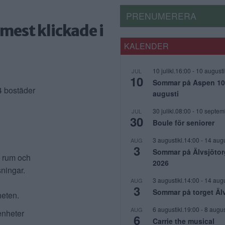
PRENUMERERA
mest klickade i
KALENDER
10 julikl.16:00
-
10 augusti
JUL
10
Sommar på Aspen 10 j
4 bostäder
augusti
30 julikl.08:00
-
10 septem
JUL
30
Boule för seniorer
3 augustikl.14:00
-
14 augu
AUG
3
Sommar på Älvsjötor
4 rum och
2026
sningar.
3 augustikl.14:00
-
14 augu
AUG
3
Sommar på torget Äl
heten.
6 augustikl.19:00
-
8 augus
AUG
enheter
6
Carrie the musical