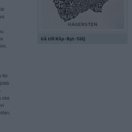
 är
ivs
nu
ns
Gå till Köp-Byt-Sälj
lm.
b för
 jobb
n
a oss
 vi
 stan,