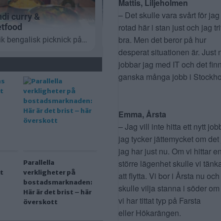
Mattis, Liljeholmen
– Det skulle vara svårt för jag
rotad här i stan just och jag tr
bra. Men det beror på hur
desperat situationen är. Just 
jobbar jag med IT och det fin
ganska många jobb i Stockho
Emma, Årsta
– Jag vill inte hitta ett nytt job
jag tycker jättemycket om det
jag har just nu. Om vi hittar e
större lägenhet skulle vi tänk
Parallella
t
verkligheter på
att flytta. Vi bor i Årsta nu och
bostadsmarknaden:
skulle vilja stanna i söder om
Här är det brist – här
vi har tittat typ på Farsta
överskott
eller Hökarängen.