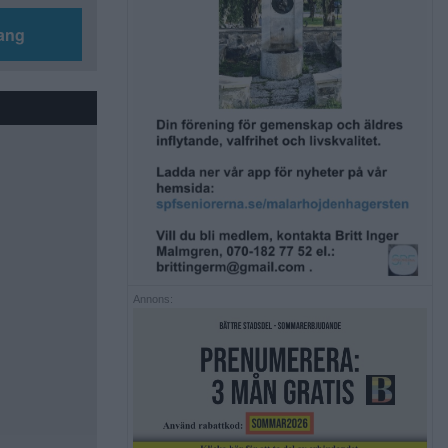
ang
Annons: