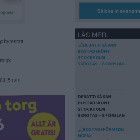
Skicka in evenem
LÄS MER:
g hyresrätt
torp;
ätt (5 rum
DEBATT: SÅ KAN
BOSTADSKÖN I
STOCKHOLM
SKROTAS – 8 FÖRSLAG