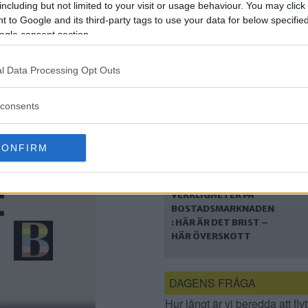
including but not limited to your visit or usage behaviour. You may click 
STOCKHOLMS MEST
 to Google and its third-party tags to use your data for below specifi
EFTERTRAKTADE
ogle consent section.
NYBYGGE
l Data Processing Opt Outs
consents
CONFIRM
PARALLELLA
VERKLIGHETER PÅ
BOSTADSMARKNADEN
: HÄR ÄR DET BRIST –
HÄR ÖVERSKOTT
DAGENS FRÅGA
Hur långt är vi beredda att flyt