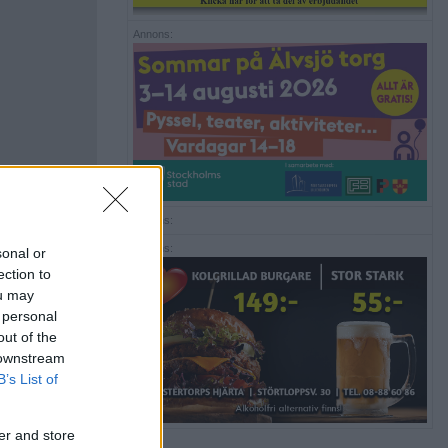
Annons:
Annons:
Annons:
sonal or
ection to
ou may
 personal
out of the
 downstream
B’s List of
er and store