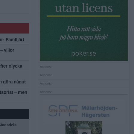
r: Familjärt
– villor
efter olycka
Annons:
Annons:
an göra något
Annons:
dsbrist – men
Annons:
 Stadsdels