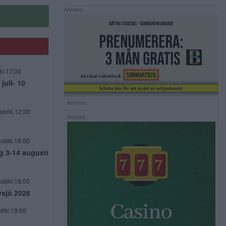
Annons:
kl.17:00
uli- 10
Annons:
berkl.12:00
Annons:
stikl.18:00
g 3-14 augusti
stikl.18:00
vsjö 2026
tikl.19:00