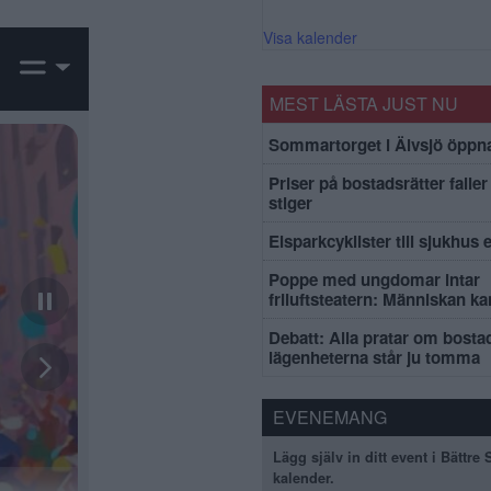
Visa kalender
MEST LÄSTA JUST NU
Sommartorget i Älvsjö öppna
Priser på bostadsrätter faller 
stiger
Elsparkcyklister till sjukhus 
Poppe med ungdomar intar
friluftsteatern: Människan k
Debatt: Alla pratar om bosta
lägenheterna står ju tomma
EVENEMANG
Lägg själv in ditt event i Bättre
kalender.