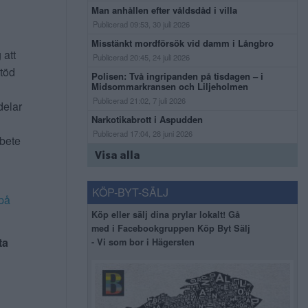
Man anhållen efter våldsdåd i villa
Publicerad 09:53, 30 juli 2026
Misstänkt mordförsök vid damm i Långbro
 att
Publicerad 20:45, 24 juli 2026
stöd
Polisen: Två ingripanden på tisdagen – i
Midsommarkransen och Liljeholmen
Publicerad 21:02, 7 juli 2026
delar
Narkotikabrott i Aspudden
Publicerad 17:04, 28 juni 2026
rbete
Visa alla
KÖP-BYT-SÄLJ
på
Köp eller sälj dina prylar lokalt! Gå
med i Facebookgruppen Köp Byt Sälj
ta
- Vi som bor i Hägersten