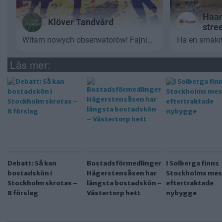
Läs mer:
Debatt: Så kan
Bostadsförmedlingen:
I Solberga finns
bostadskön i
Hägerstensåsen har
Stockholms mes
Stockholm skrotas –
längsta bostadskön –
eftertraktade
8 förslag
Västertorp hett
nybygge