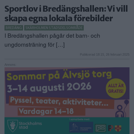
Sportlov i Bredängshallen: Vi vill
ANNONSERA
skapa egna lokala förebilder
NÄRINGSLIV
BREDÄNG
SKÄRHOLMEN STADSDELSOMRÅDE
I Bredängshallen pågår det barn- och
MER
ungdomsträning för […]
Publicerad 18:15, 26 februari 2025
Annons: