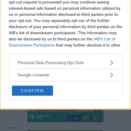
opt-out request is processed you may continue seeing
interest-based ads based on personal information utilized by
us or personal information disclosed to third parties prior to
your opt-out. You may separately opt-out of the further
disclosure of your personal information by third parties on the
Annons:
IAB’s list of downstream participants. This information may
also be disclosed by us to third parties on the
IAB’s List of
Downstream Participants
that may further disclose it to other
third parties.
Please note that this website/app uses one or more Google
Personal Data Processing Opt Outs
services and may gather and store information including but
not limited to your visit or usage behaviour. You may click to
Google consents
Annons:
grant or deny consent to Google and its third-party tags to
use your data for below specified purposes in below Google
CONFIRM
consent section.
Annons: