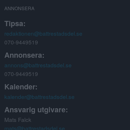
ANNONSERA
Tipsa:
redaktionen@battrestadsdel.se
070-9449519
Annonsera:
annons@battrestadsdel.se
070-9449519
Kalender:
kalender@battrestadsdel.se
Ansvarig utgivare:
Mats Falck
mats@battrestadsdel.se