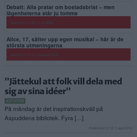
Debatt: Alla pratar om bostadsbrist – men
lägenheterna står ju tomma
posted on 17:28, 11 juli 2026
Alice, 17, sätter upp egen musikal – här är de
största utmaningarna
posted on 16:16, 5 augusti 2026
”Jättekul att folk vill dela med
sig av sina idéer”
ASPUDDEN
På måndag är det inspirationskväll på
Aspuddens bibliotek. Fyra […]
Publicerad 11:33, 1 april 2016