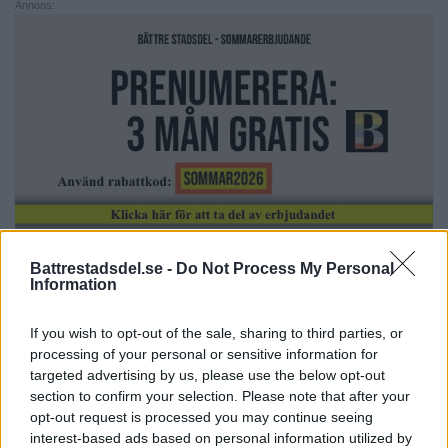
Annons:
Battrestadsdel.se -
Do Not Process My Personal
Information
”Då försvann mångfalden.
If you wish to opt-out of the sale, sharing to third parties, or
Risken är att det händer igen”
processing of your personal or sensitive information for
targeted advertising by us, please use the below opt-out
GRÖNDAL
För hundra år sedan var Nynäs ett litet […]
section to confirm your selection. Please note that after your
opt-out request is processed you may continue seeing
Publicerad 08:55, 28 januari 2016
interest-based ads based on personal information utilized by