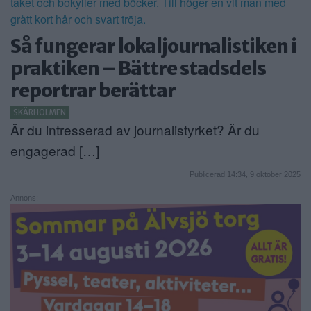
ANNONSERA
Så fungerar lokaljournalistiken i
NÄRINGSLIV
praktiken – Bättre stadsdels
MER
reportrar berättar
SKÄRHOLMEN
Är du intresserad av journalistyrket? Är du
engagerad […]
Publicerad 14:34, 9 oktober 2025
Annons: