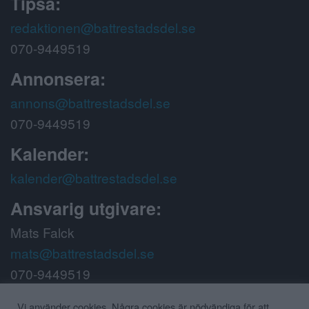
Tipsa:
redaktionen@battrestadsdel.se
070-9449519
Annonsera:
annons@battrestadsdel.se
070-9449519
Kalender:
kalender@battrestadsdel.se
Ansvarig utgivare:
Mats Falck
mats@battrestadsdel.se
070-9449519
Vi använder cookies. Några cookies är nödvändiga för att