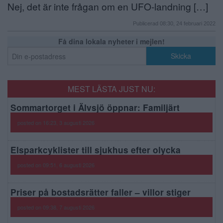
Nej, det är inte frågan om en UFO-landning […]
Publicerad 08:30, 24 februari 2022
Få dina lokala nyheter i mejlen!
MEST LÄSTA JUST NU:
Sommartorget i Älvsjö öppnar: Familjärt
posted on 16:23, 3 augusti 2026
Elsparkcyklister till sjukhus efter olycka
posted on 09:51, 6 augusti 2026
Priser på bostadsrätter faller – villor stiger
posted on 09:38, 7 augusti 2026