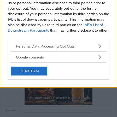
us or personal information disclosed to third parties prior to
your opt-out. You may separately opt-out of the further
”Det gäller att ha mycket
disclosure of your personal information by third parties on the
IAB’s list of downstream participants. This information may
tålamod”
also be disclosed by us to third parties on the
IAB’s List of
Downstream Participants
that may further disclose it to other
ASPUDDEN
Peter Rosén är proffsfotograf och utan tvekan en
third parties.
[…]
Please note that this website/app uses one or more Google
Personal Data Processing Opt Outs
services and may gather and store information including but
Publicerad 10:14, 20 november 2015
not limited to your visit or usage behaviour. You may click to
Google consents
grant or deny consent to Google and its third-party tags to
Annons:
use your data for below specified purposes in below Google
CONFIRM
consent section.
Annons: