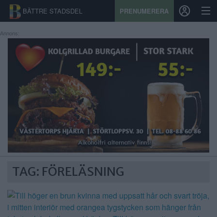
BÄTTRE STADSDEL
PRENUMERERA
Annons:
START
STADSDEL
PRENUMERATION
SPORT
ÅSIKTER
KALENDER
TAG: FÖRELÄSNING
KONTAKT
SAMARBETEN