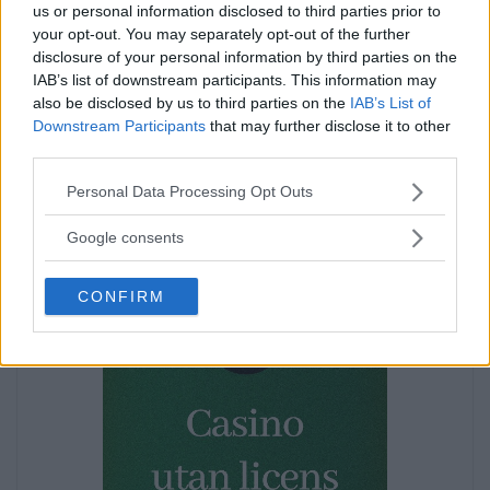
us or personal information disclosed to third parties prior to
your opt-out. You may separately opt-out of the further
disclosure of your personal information by third parties on the
IAB’s list of downstream participants. This information may
also be disclosed by us to third parties on the
IAB’s List of
Downstream Participants
that may further disclose it to other
third parties.
Annons:
Please note that this website/app uses one or more Google
Personal Data Processing Opt Outs
services and may gather and store information including but
Annons:
not limited to your visit or usage behaviour. You may click to
Google consents
Annons:
grant or deny consent to Google and its third-party tags to
use your data for below specified purposes in below Google
CONFIRM
consent section.