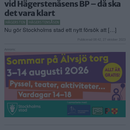
vid Hägerstenåsens BP – då ska
ANNONSERA
det vara klart
NÄRINGSLIV
HÄGERSTEN
HÄGERSTENSÅSEN
Nu gör Stockholms stad ett nytt försök att […]
MER
Publicerad 08:42, 27 oktober 2023
Annons: