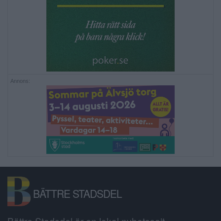
Annons:
BÄTTRE STADSDEL
Bättre Stadsdel är en lokal nyhetssajt,