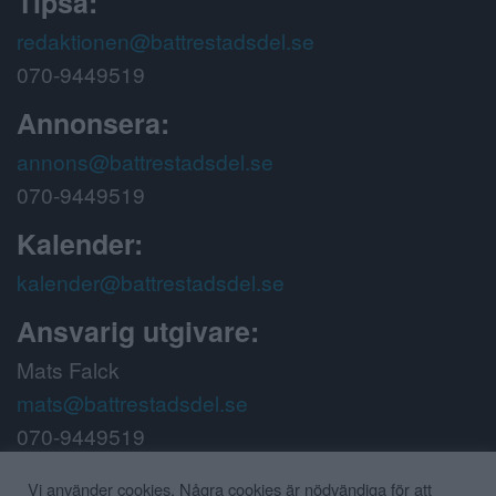
Tipsa:
redaktionen@battrestadsdel.se
070-9449519
Annonsera:
annons@battrestadsdel.se
070-9449519
Kalender:
kalender@battrestadsdel.se
Ansvarig utgivare:
Mats Falck
mats@battrestadsdel.se
070-9449519
Följ oss på:
Vi använder cookies. Några cookies är nödvändiga för att