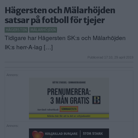
Hägersten och Mälarhöjden
satsar på fotboll för tjejer
HÄGERSTEN
MÄLARHÖJDEN
Tidigare har Hägersten SK:s och Mälarhöjden
IK:s herr-A-lag […]
Publicerad 17:10, 29 april 2019
Annons:
Annons: