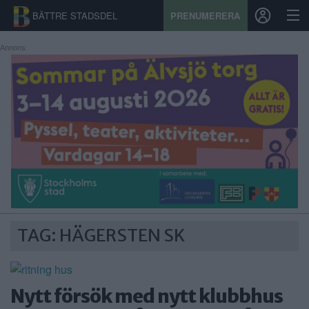
BÄTTRE STADSDEL
PRENUMERERA
Annons:
START
STADSDEL
PRENUMERATION
SPORT
ÅSIKTER
TAG: HÄGERSTEN SK
KALENDER
KONTAKT
Nytt försök med nytt klubbhus
SAMARBETEN