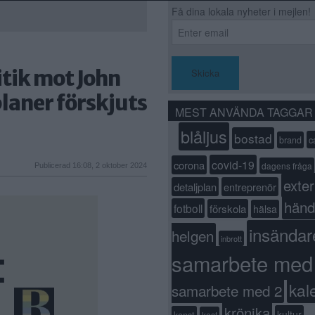
Få dina lokala nyheter i mejlen!
itik mot John
Skicka
planer förskjuts
MEST ANVÄNDA TAGGAR
blåljus
bostad
c
brand
covid-19
corona
dagens fråga
Publicerad 16:08, 2 oktober 2024
exter
detaljplan
entreprenör
händ
fotboll
förskola
hälsa
insändar
helgen
inbrott
samarbete med
kal
samarbete med 2
krönika
kultur
konst