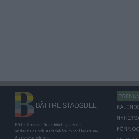
PRENU
BÄTTRE STADSDEL
KALEND
NYHETS
Bättre Stadsdel är en lokal nyhetssajt,
FÖRR O
anslagstavla och stadsdelsforum för Hägersten-
Älvsjö-Skärholmen.