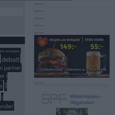
Annons:
Annons:
Annons:
Annons:
Annons:
arin önnestam
debatt
n partner
er i
I
Annons:
e
I
ender