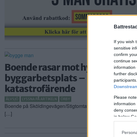
Battresta
If you wish 
sensitive in
confirm you
continue se
Boende rasar mot hyresvärd: Vi
information 
further disc
byggarbetsplats – Hyresgästfö
participants
katastrofärende
Downstream 
Please note
ÄLVSJÖ
LYSSNA PÅ ARTIKELN
ÖRBY
information 
Boende på Sköldingevägen/Stigtomtavägen i Örby är missn
deny consent
[…]
in below Go
Persona