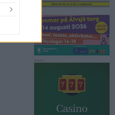
Annons:
Annons: