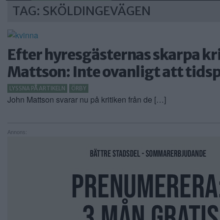
TAG: SKÖLDINGEVÄGEN
Efter hyresgästernas skarpa kr
Mattson: Inte ovanligt att tids
LYSSNA PÅ ARTIKELN
ÖRBY
John Mattson svarar nu på kritiken från de […]
Annons: