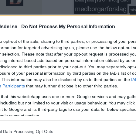
kost
medborgarförslag
mis
p
moderaterna
Mord
nyöppnat
dsdel.se -
Do Not Process My Personal Information
stockholm
restaurang
rån
sa
SL
skola
socialdemokraterna
s
to opt-out of the sale, sharing to third parties, or processing of your per
stadsdelsnämnden
formation for targeted advertising by us, please use the below opt-out s
StockholmsStad
r selection. Please note that after your opt-out request is processed y
sven
eing interest-based ads based on personal information utilized by us or
träning
trafikolycka
vänsterpartiet
 bor på en
disclosed to third parties prior to your opt-out. You may separately opt-
losure of your personal information by third parties on the IAB’s list of
reningen: Ett
. This information may also be disclosed by us to third parties on the
IA
Participants
that may further disclose it to other third parties.
 that this website/app uses one or more Google services and may gath
including but not limited to your visit or usage behaviour. You may click 
öjda med
 to Google and its third-party tags to use your data for below specifi
ogle consent section.
Publicerad 15:49, 2 oktober 2024
l Data Processing Opt Outs