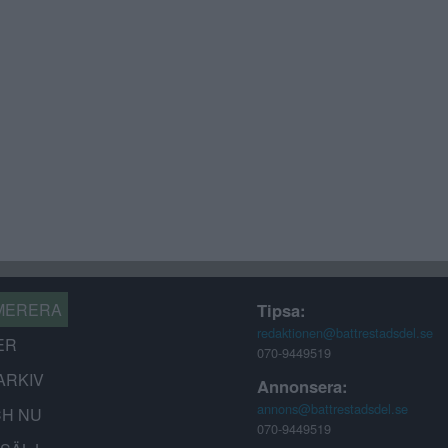
MERERA
Tipsa:
redaktionen@battrestadsdel.se
ER
070-9449519
ARKIV
Annonsera:
annons@battrestadsdel.se
CH NU
070-9449519