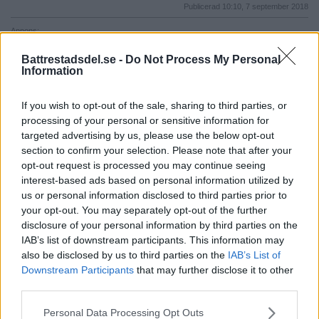
Publicerad 10:10, 7 september 2018
Annons:
Battrestadsdel.se -
Do Not Process My Personal
Information
If you wish to opt-out of the sale, sharing to third parties, or
processing of your personal or sensitive information for
targeted advertising by us, please use the below opt-out
section to confirm your selection. Please note that after your
opt-out request is processed you may continue seeing
interest-based ads based on personal information utilized by
us or personal information disclosed to third parties prior to
your opt-out. You may separately opt-out of the further
disclosure of your personal information by third parties on the
Annons:
IAB’s list of downstream participants. This information may
Annons:
also be disclosed by us to third parties on the
IAB’s List of
Downstream Participants
that may further disclose it to other
third parties.
Please note that this website/app uses one or more Google
Personal Data Processing Opt Outs