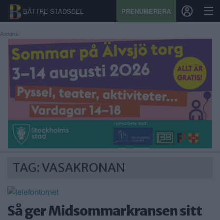
BÄTTRE STADSDEL
PRENUMERERA
Annons:
START
STADSDEL
PRENUMERATION
SPORT
ÅSIKTER
TAG: VASAKRONAN
KALENDER
KONTAKT
Så ger Midsommarkransen sitt
SAMARBETEN