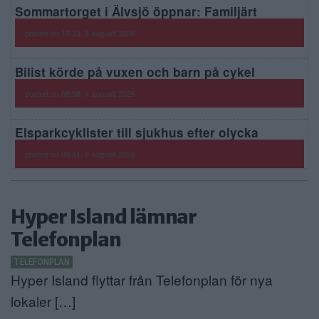
Sommartorget i Älvsjö öppnar: Familjärt
posted on 16:23, 3 augusti 2026
Bilist körde på vuxen och barn på cykel
posted on 08:58, 4 augusti 2026
Elsparkcyklister till sjukhus efter olycka
posted on 09:51, 6 augusti 2026
Hyper Island lämnar
Telefonplan
TELEFONPLAN
Hyper Island flyttar från Telefonplan för nya
lokaler […]