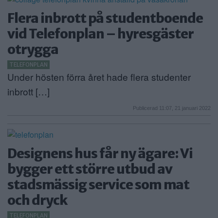
Flera inbrott på studentboende
vid Telefonplan – hyresgäster
otrygga
TELEFONPLAN
Under hösten förra året hade flera studenter
inbrott […]
Publicerad 11:07, 21 januari 2022
Designens hus får ny ägare: Vi
bygger ett större utbud av
stadsmässig service som mat
och dryck
TELEFONPLAN