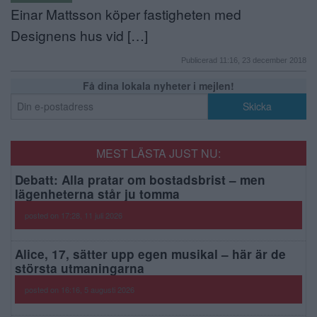
Einar Mattsson köper fastigheten med
Designens hus vid […]
Publicerad 11:16, 23 december 2018
Få dina lokala nyheter i mejlen!
MEST LÄSTA JUST NU:
Debatt: Alla pratar om bostadsbrist – men
lägenheterna står ju tomma
posted on 17:28, 11 juli 2026
Alice, 17, sätter upp egen musikal – här är de
största utmaningarna
posted on 16:16, 5 augusti 2026