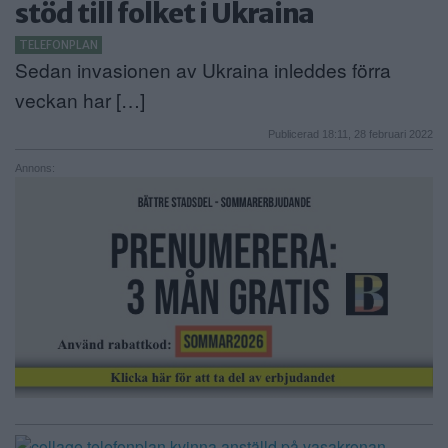
stöd till folket i Ukraina
ANNONSERA
TELEFONPLAN
Sedan invasionen av Ukraina inleddes förra
NÄRINGSLIV
veckan har […]
MER
Publicerad 18:11, 28 februari 2022
Annons: