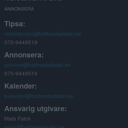
ANNONSERA
Tipsa:
redaktionen@battrestadsdel.se
070-9449519
Annonsera:
annons@battrestadsdel.se
070-9449519
Kalender:
kalender@battrestadsdel.se
Ansvarig utgivare:
Mats Falck
mats@battrestadsdel.se