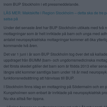
inom BUP Stockholm i ett pressmeddelande.
LÄS MER: Maktskifte i Region Stockholm – detta ska de tre p
satsa på
Under det senaste året har BUP Stockholm utökats med två 
mottagningar som är helt inriktade på barn och unga med adh
antalet neuropsykiatriska mottagningar kommer att öka ytterli
kommande två åren.
Det var 1 juni i år som BUP Stockholm tog över det så kallad
uppdraget från BUMM (barn- och ungdomsmedicinska mottagn
det första skedet gäller det barn som är födda 2013 eller sena
längre sikt kommer samtliga barn under 18 år med neuropsyki
funktionsnedsättning att hänvisas till BUP.
I Stockholm finns idag en mottagning på Södermalm och en 
Kungsholmen som enbart är inriktade på neuropsykiatrisk pro
Nu ska alltså fler öppna.