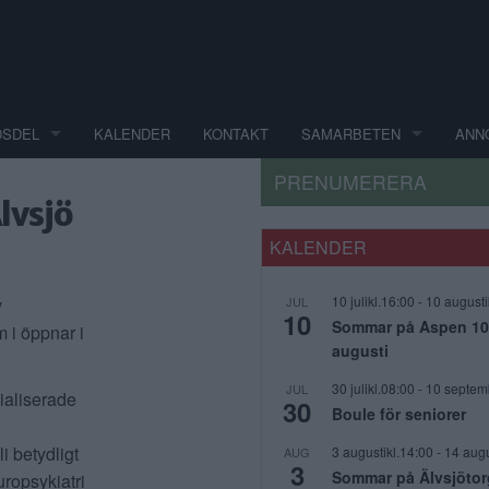
DSDEL
KALENDER
KONTAKT
SAMARBETEN
ANN
PRENUMERERA
lvsjö
KALENDER
10 julikl.16:00
-
10 augusti
v
JUL
10
Sommar på Aspen 10 j
 i öppnar i
augusti
30 julikl.08:00
-
10 septem
JUL
cialiserade
30
Boule för seniorer
 betydligt
3 augustikl.14:00
-
14 augu
AUG
3
Sommar på Älvsjötor
ropsykiatri