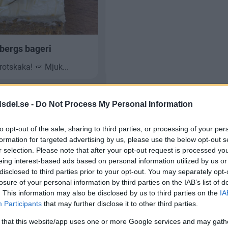
dsdel.se -
Do Not Process My Personal Information
to opt-out of the sale, sharing to third parties, or processing of your per
formation for targeted advertising by us, please use the below opt-out s
r selection. Please note that after your opt-out request is processed y
C: Så kan SL-trafiken bli
eing interest-based ads based on personal information utilized by us or
mer prisvärd – 7
disclosed to third parties prior to your opt-out. You may separately opt-
förslag
losure of your personal information by third parties on the IAB’s list of
. This information may also be disclosed by us to third parties on the
IA
Participants
that may further disclose it to other third parties.
 that this website/app uses one or more Google services and may gath