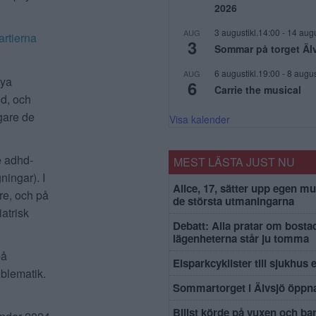
2026
3 augustikl.14:00
-
14 augu
AUG
artierna
3
Sommar på torget Äl
6 augustikl.19:00
-
8 augus
AUG
nya
6
Carrie the musical
d, och
gare de
Visa kalender
e adhd-
MEST LÄSTA JUST NU
ingar). I
Alice, 17, sätter upp egen mu
re, och på
de största utmaningarna
atrisk
Debatt: Alla pratar om bosta
lägenheterna står ju tomma
på
Elsparkcyklister till sjukhus 
blematik.
Sommartorget i Älvsjö öppna
Bilist körde på vuxen och ba