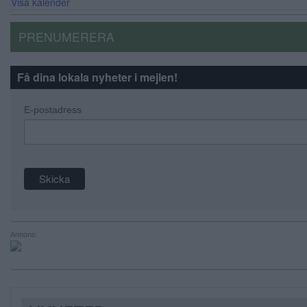
Visa kalender
PRENUMERERA
Få dina lokala nyheter i mejlen!
E-postadress
Annons: