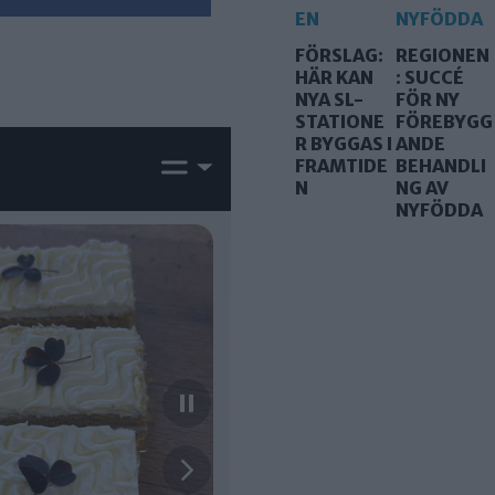
FÖRSLAG:
REGIONEN
HÄR KAN
: SUCCÉ
NYA SL-
FÖR NY
STATIONE
FÖREBYGG
R BYGGAS I
ANDE
FRAMTIDE
BEHANDLI
N
NG AV
NYFÖDDA