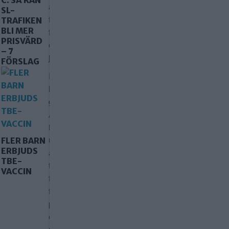
C: SÅ KAN
att
SL-
flytta
TRAFIKEN
BLI MER
för
PRISVÄRD
ett
– 7
jobb?
FÖRSLAG
Regeringen
har
gett
Arbetsförmedlingen
i
uppdrag
FLER BARN
ERBJUDS
att
TBE-
ta
VACCIN
fram
förslag
på
ett