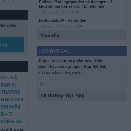
Polisen: Två ingripanden på tisdagen – i
Midsommarkransen och Liljeholmen
Publicerad 21:02, 7 juli 2026
Narkotikabrott i Aspudden
 Stadsdels
Publicerad 17:04, 28 juni 2026
Visa alla
ang
KÖP-BYT-SÄLJ
Köp eller sälj dina prylar lokalt! Gå
med i Facebookgruppen Köp Byt Sälj
- Vi som bor i Hägersten
DAGENS
FRÅGA
Gå till Köp-Byt-Sälj
Hur
långt
är
vi
beredda