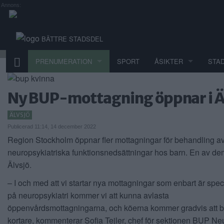
Annons:
BÄTTRE STADSDEL
PRENUMERATION
SPORT
ÅSIKTER
STA
Ny BUP-mottagning öppnar i Ä
ÄLVSJÖ
Publicerad 11:14, 14 december 2022
Region Stockholm öppnar fler mottagningar för behandling a
neuropsykiatriska funktionsnedsättningar hos barn. En av dem
Älvsjö.
– I och med att vi startar nya mottagningar som enbart är spe
på neuropsykiatri kommer vi att kunna avlasta
öppenvårdsmottagningarna, och köerna kommer gradvis att bli
kortare, kommenterar Sofia Tejler, chef för sektionen BUP Neu