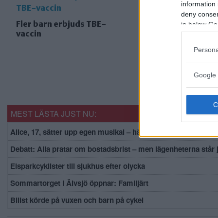
information 
deny consent
Fler barn erbjuds TBE-
in below Go
vaccin
Persona
Google 
MEST LÄSTA JUST NU:
Alice, 17, sätter upp egen musikal – här är de största utmani
Debatt: Alla pratar om bostadsbrist – men lägenheterna står
Elsparkcyklister till sjukhus efter olycka
Sommartorget i Älvsjö öppnar: Familjärt
Bilist körde på vuxen och barn på cykel