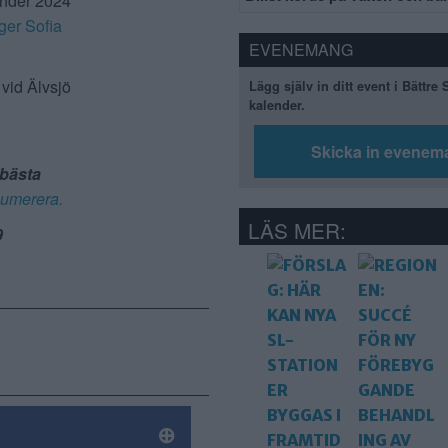
 Under 2024
ger Sofia
EVENEMANG
vid Älvsjö
Lägg själv in ditt event i Bättre
kalender.
Skicka in evenem
 bästa
enumerera.
LÄS MER:
9