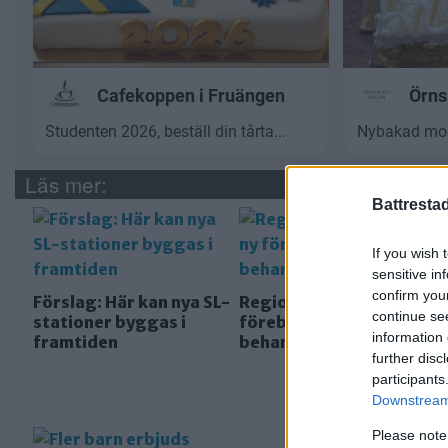
Läs mer:
Battresta
If you wish 
sensitive in
confirm you
Förslag: Här kan nya SL-
Regionen: Succé för ny
continue se
stationer byggas i
förebyggande
information 
framtiden
behandling av nyfödda
further disc
participants
Downstream 
Please note