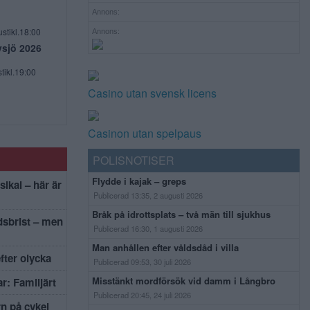
Annons:
stikl.18:00
Annons:
vsjö 2026
tikl.19:00
Casino utan svensk licens
Casinon utan spelpaus
POLISNOTISER
Flydde i kajak – greps
sikal – här är
Publicerad 13:35, 2 augusti 2026
Bråk på idrottsplats – två män till sjukhus
dsbrist – men
Publicerad 16:30, 1 augusti 2026
Man anhållen efter våldsdåd i villa
efter olycka
Publicerad 09:53, 30 juli 2026
Misstänkt mordförsök vid damm i Långbro
r: Familjärt
Publicerad 20:45, 24 juli 2026
rn på cykel