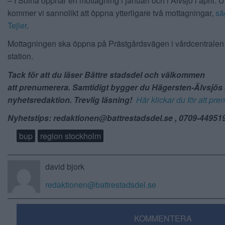
– I Solna öppnar en mottagning i januari och i Älvsjö i april.
kommer vi sannolikt att öppna ytterligare två mottagningar,
sä
Tejler
.
Mottagningen ska öppna på Prästgårdsvägen i vårdcentralen 
station.
Tack för att du läser Bättre stadsdel och välkommen
att prenumerera. Samtidigt bygger du Hägersten-Älvsjös
nyhetsredaktion. Trevlig läsning!
Här klickar du för att pr
Nyhetstips: redaktionen@battrestadsdel.se , 0709-44951
bup
region stockholm
david bjork
redaktionen@battrestadsdel.se
KOMMENTERA