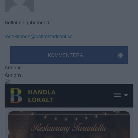
Better neighborhood
redaktionen@battrestadsdel.se
KOMMENTERA
Annons:
Annons: