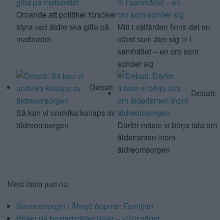
Oroande att politiker försöker
styra vad äldre ska gilla på
Mitt i välfärden finns det en
matbordet
ofärd som äter sig in i
samhället – en oro som
sprider sig
Debatt.
Debatt:
Så kan vi undvika kollaps av
äldreomsorgen
Därför måste vi börja tala om
ålderismen inom
äldreomsorgen
Mest lästa just nu:
Sommartorget i Älvsjö öppnar: Familjärt
Priser på bostadsrätter faller – villor stiger