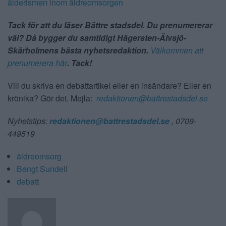
ålderismen inom äldreomsorgen
Tack för att du läser Bättre stadsdel. Du prenumererar
väl? Då bygger du samtidigt Hägersten-Älvsjö-
Skärholmens bästa nyhetsredaktion.
Välkommen att
prenumerera här
. Tack!
Vill du skriva en debattartikel eller en insändare? Eller en
krönika? Gör det. Mejla:
redaktionen@battrestadsdel.se
Nyhetstips:
redaktionen@battrestadsdel.se
, 0709-
449519
äldreomsorg
Bengt Sundell
debatt