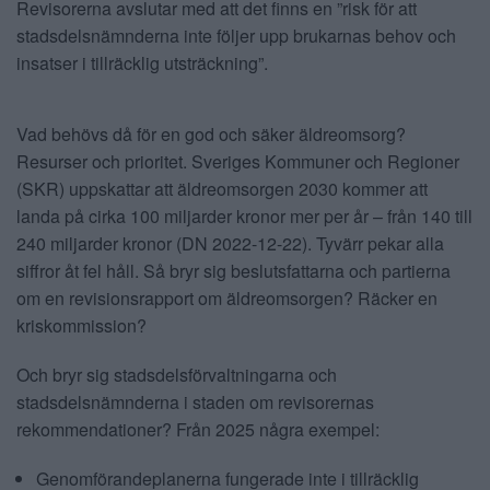
Revisorerna avslutar med att det finns en ”risk för att
stadsdelsnämnderna inte följer upp brukarnas behov och
insatser i tillräcklig utsträckning”.
Vad behövs då för en god och säker äldreomsorg?
Resurser och prioritet. Sveriges Kommuner och Regioner
(SKR) uppskattar att äldreomsorgen 2030 kommer att
landa på cirka 100 miljarder kronor mer per år – från 140 till
240 miljarder kronor (DN 2022-12-22). Tyvärr pekar alla
siffror åt fel håll. Så bryr sig beslutsfattarna och partierna
om en revisionsrapport om äldreomsorgen? Räcker en
kriskommission?
Och bryr sig stadsdelsförvaltningarna och
stadsdelsnämnderna i staden om revisorernas
rekommendationer? Från 2025 några exempel:
Genomförandeplanerna fungerade inte i tillräcklig