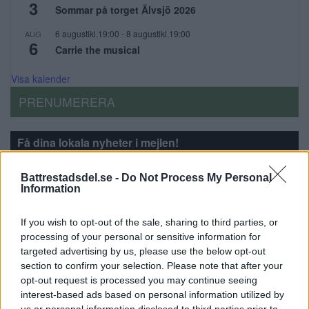
3
Sommar på torget Älvsjö 2026
6 augustikl.19:00
-
8 augustikl.19:00
AUG
6
Carrie the musical
Visa kalender
PRENUMERERA
Få dina lokala nyheter i mejlen!
E-postadress
Battrestadsdel.se -
Do Not Process My Personal
Information
If you wish to opt-out of the sale, sharing to third parties, or
processing of your personal or sensitive information for
targeted advertising by us, please use the below opt-out
section to confirm your selection. Please note that after your
Annons:
opt-out request is processed you may continue seeing
interest-based ads based on personal information utilized by