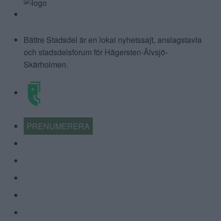
BÄTTRE STADSDEL
Bättre Stadsdel är en lokal nyhetssajt, anslagstavla
och stadsdelsforum för Hägersten-Älvsjö-
Skärholmen.
PRENUMERERA
KALENDER
NYHETSARKIV
FÖRR OCH NU
KÖP-BYT-SÄLJ
ÅRETS LOKALA FÖRETAG