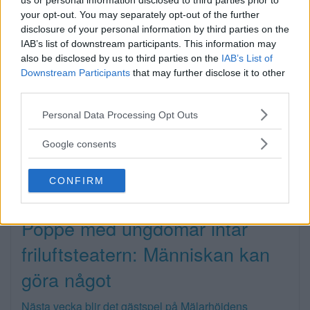
us or personal information disclosed to third parties prior to
your opt-out. You may separately opt-out of the further
Nyheter
disclosure of your personal information by third parties on the
IAB’s list of downstream participants. This information may
also be disclosed by us to third parties on the
IAB’s List of
Priser på bostadsrätter faller –
Downstream Participants
that may further disclose it to other
third parties.
villor stiger
Please note that this website/app uses one or more Google
Personal Data Processing Opt Outs
services and may gather and store information including but
Bostadsrättspriserna i Storstockholm sjönk med 2,5
not limited to your visit or usage behaviour. You may click to
Google consents
procent under […]
grant or deny consent to Google and its third-party tags to
use your data for below specified purposes in below Google
Publicerad 09:38, 7 augusti 2026
CONFIRM
consent section.
Poppe med ungdomar intar
friluftsteatern: Människan kan
göra något
Nästa vecka blir det gästspel på Mälarhöjdens