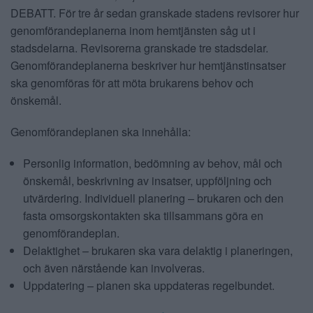
DEBATT. För tre år sedan granskade stadens revisorer hur
ANNONSERA
genomförandeplanerna inom hemtjänsten såg ut i
stadsdelarna. Revisorerna granskade tre stadsdelar.
NÄRINGSLIV
Genomförandeplanerna beskriver hur hemtjänstinsatser
ska genomföras för att möta brukarens behov och
MER
önskemål.
Genomförandeplanen ska innehålla:
Personlig information, bedömning av behov, mål och
önskemål, beskrivning av insatser, uppföljning och
utvärdering. Individuell planering – brukaren och den
fasta omsorgskontakten ska tillsammans göra en
genomförandeplan.
Delaktighet – brukaren ska vara delaktig i planeringen,
och även närstående kan involveras.
Uppdatering – planen ska uppdateras regelbundet.