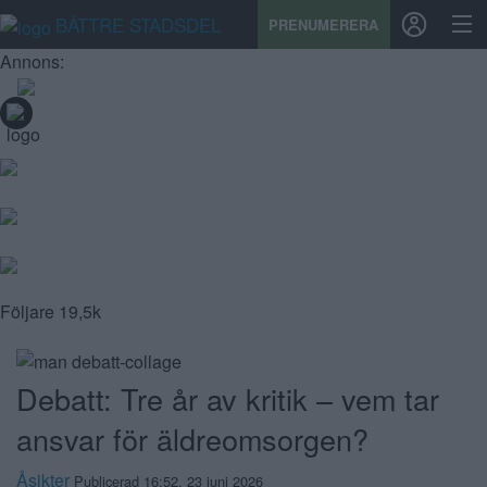
BÄTTRE STADSDEL
PRENUMERERA
Annons:
START
STADSDEL
PRENUMERATION
SPORT
Följare
19,5k
ÅSIKTER
KALENDER
Debatt: Tre år av kritik – vem tar
KONTAKT
ansvar för äldreomsorgen?
SAMARBETEN
Åsikter
Publicerad 16:52, 23 juni 2026