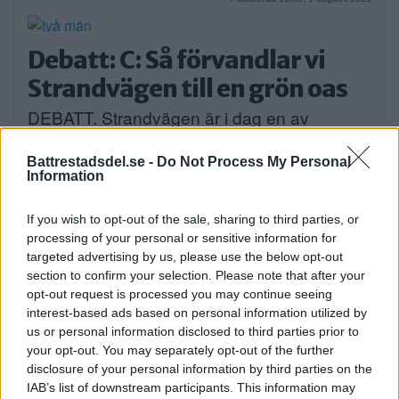
Debatt: C: Så förvandlar vi
Strandvägen till en grön oas
DEBATT. Strandvägen är i dag en av
Stockholms […]
Battrestadsdel.se -
Do Not Process My Personal
Information
Publicerad 07:01, 31 juli 2026
Annons:
If you wish to opt-out of the sale, sharing to third parties, or
processing of your personal or sensitive information for
targeted advertising by us, please use the below opt-out
Man anhållen efter våldsdåd i
section to confirm your selection. Please note that after your
villa
opt-out request is processed you may continue seeing
interest-based ads based on personal information utilized by
På torsdagsmorgonen grep polisen en man
us or personal information disclosed to third parties prior to
som tagit […]
your opt-out. You may separately opt-out of the further
disclosure of your personal information by third parties on the
Publicerad 09:53, 30 juli 2026
IAB’s list of downstream participants. This information may