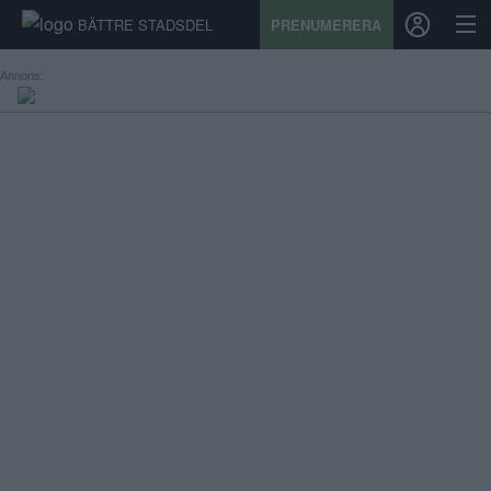
BÄTTRE STADSDEL
PRENUMERERA
Annons:
START
STADSDEL
PRENUMERATION
SPORT
ÅSIKTER
KALENDER
KONTAKT
SAMARBETEN