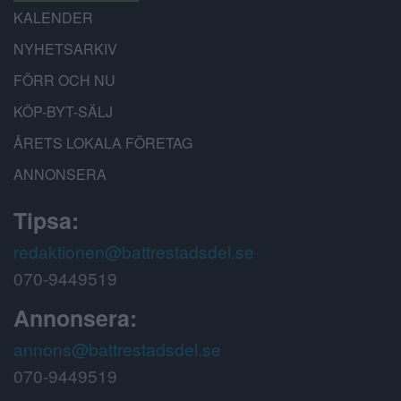
KALENDER
NYHETSARKIV
FÖRR OCH NU
KÖP-BYT-SÄLJ
ÅRETS LOKALA FÖRETAG
ANNONSERA
Tipsa:
redaktionen@battrestadsdel.se
070-9449519
Annonsera:
annons@battrestadsdel.se
070-9449519