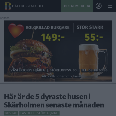
BÄTTRE STADSDEL
PRENUMERERA
Annons:
START
STADSDEL
PRENUMERATION
SPORT
ÅSIKTER
KALENDER
Här är de 5 dyraste husen i
KONTAKT
Skärholmen senaste månaden
SAMARBETEN
BOSTAD
FASTIGHETSFÖRSÄLJNING