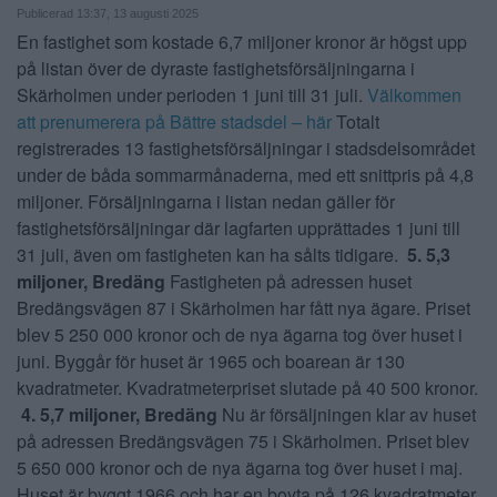
Publicerad 13:37, 13 augusti 2025
ANNONSERA
En fastighet som kostade 6,7 miljoner kronor är högst upp
på listan över de dyraste fastighetsförsäljningarna i
NÄRINGSLIV
Skärholmen under perioden 1 juni till 31 juli.
Välkommen
att prenumerera på Bättre stadsdel – här
Totalt
MER
registrerades 13 fastighetsförsäljningar i stadsdelsområdet
under de båda sommarmånaderna, med ett snittpris på 4,8
miljoner. Försäljningarna i listan nedan gäller för
fastighetsförsäljningar där lagfarten upprättades 1 juni till
31 juli, även om fastigheten kan ha sålts tidigare.
5. 5,3
miljoner, Bredäng
Fastigheten på adressen huset
Bredängsvägen 87 i Skärholmen har fått nya ägare. Priset
blev 5 250 000 kronor och de nya ägarna tog över huset i
juni. Byggår för huset är 1965 och boarean är 130
kvadratmeter. Kvadratmeterpriset slutade på 40 500 kronor.
4. 5,7 miljoner, Bredäng
Nu är försäljningen klar av huset
på adressen Bredängsvägen 75 i Skärholmen. Priset blev
5 650 000 kronor och de nya ägarna tog över huset i maj.
Huset är byggt 1966 och har en boyta på 126 kvadratmeter.