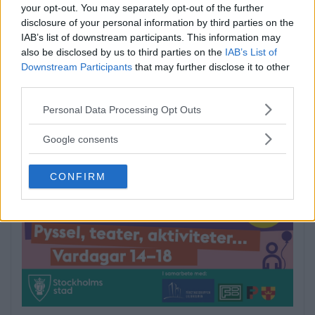
your opt-out. You may separately opt-out of the further
disclosure of your personal information by third parties on the
IAB’s list of downstream participants. This information may
Man anhållen efter våldsdåd i
also be disclosed by us to third parties on the
IAB’s List of
villa
Downstream Participants
that may further disclose it to other
third parties.
På torsdagsmorgonen grep polisen en man
Please note that this website/app uses one or more Google
som tagit […]
Personal Data Processing Opt Outs
services and may gather and store information including but
not limited to your visit or usage behaviour. You may click to
Publicerad 09:53, 30 juli 2026
Google consents
grant or deny consent to Google and its third-party tags to
Annons:
use your data for below specified purposes in below Google
CONFIRM
consent section.