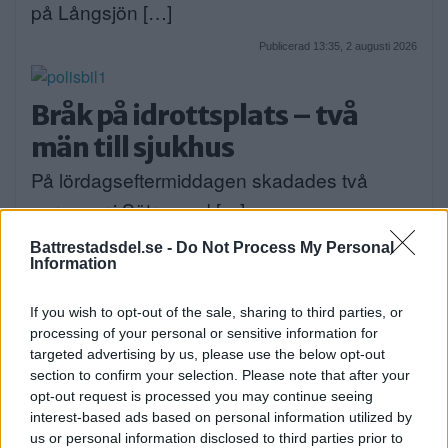
på Långsjön […]
Publicerad 13:35, 2 augusti 2026
Bråk på idrottsplats – två
män till sjukhus
På lördagseftermiddagen skadades två
personer i Sätra med […]
Publicerad 16:30, 1 augusti 2026
Battrestadsdel.se -
Do Not Process My Personal
Information
Debatt: C: Så förvandlar vi
If you wish to opt-out of the sale, sharing to third parties, or
processing of your personal or sensitive information for
Strandvägen till en grön oas
targeted advertising by us, please use the below opt-out
DEBATT. Strandvägen är i dag en av
section to confirm your selection. Please note that after your
opt-out request is processed you may continue seeing
Stockholms […]
interest-based ads based on personal information utilized by
us or personal information disclosed to third parties prior to
Publicerad 07:01, 31 juli 2026