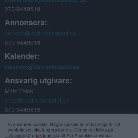
070-9449519
Annonsera:
annons@battrestadsdel.se
070-9449519
Kalender:
kalender@battrestadsdel.se
Ansvarig utgivare:
Mats Falck
mats@battrestadsdel.se
070-9449519
Följ oss på:
Vi använder cookies. Några cookies är nödvändiga för att
webbplatsen ska fungera korrekt. Genom att klicka på
"Acceptera" godkänner du att ALLA cookies används.