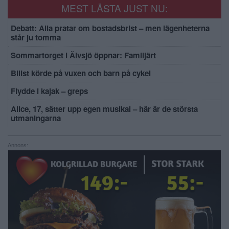
MEST LÄSTA JUST NU:
Debatt: Alla pratar om bostadsbrist – men lägenheterna
står ju tomma
Sommartorget i Älvsjö öppnar: Familjärt
Bilist körde på vuxen och barn på cykel
Flydde i kajak – greps
Alice, 17, sätter upp egen musikal – här är de största
utmaningarna
Annons: