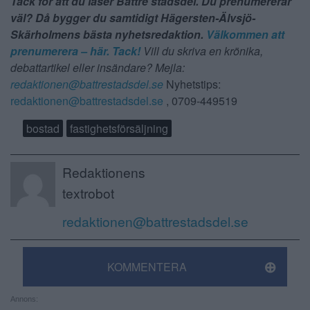
Tack för att du läser Bättre stadsdel. Du prenumererar
väl? Då bygger du samtidigt Hägersten-Älvsjö-
Skärholmens bästa nyhetsredaktion.
Välkommen att
prenumerera – här. Tack!
Vill du skriva en krönika,
debattartikel eller insändare? Mejla:
redaktionen@battrestadsdel.se
Nyhetstips:
redaktionen@battrestadsdel.se
, 0709-449519
bostad
fastighetsförsäljning
Redaktionens
textrobot
redaktionen@battrestadsdel.se
KOMMENTERA
Annons: