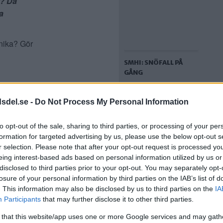
l? Då
a
önika? Gör
SMHI: SNÖFALL PÅ
GÅNG
dsdel.se -
Do Not Process My Personal Information
to opt-out of the sale, sharing to third parties, or processing of your per
formation for targeted advertising by us, please use the below opt-out s
r selection. Please note that after your opt-out request is processed y
eing interest-based ads based on personal information utilized by us or
disclosed to third parties prior to your opt-out. You may separately opt-
losure of your personal information by third parties on the IAB’s list of
SMHI: VARNING FÖR
. This information may also be disclosed by us to third parties on the
IA
NYTT SNÖOVÄDER
Participants
that may further disclose it to other third parties.
 that this website/app uses one or more Google services and may gath