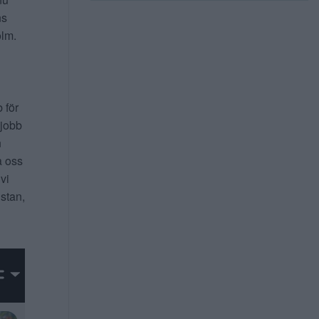
ns
lm.
b för
 jobb
n
a oss
 vi
 stan,