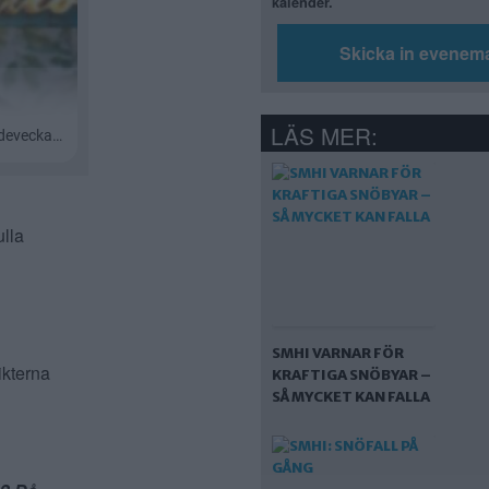
kalender.
Skicka in evenem
LÄS MER:
ulla
d
SMHI VARNAR FÖR
ikterna
KRAFTIGA SNÖBYAR –
SÅ MYCKET KAN FALLA