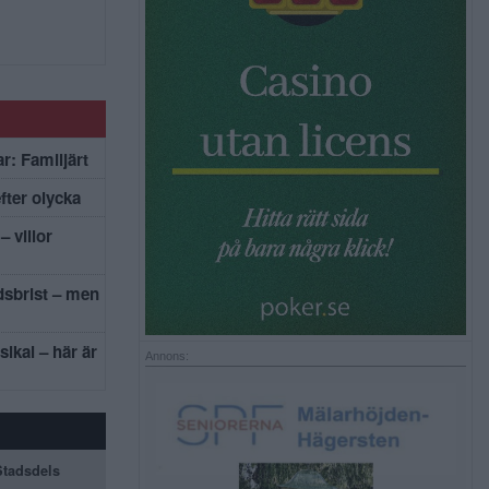
r: Familjärt
efter olycka
– villor
dsbrist – men
sikal – här är
Annons:
 Stadsdels