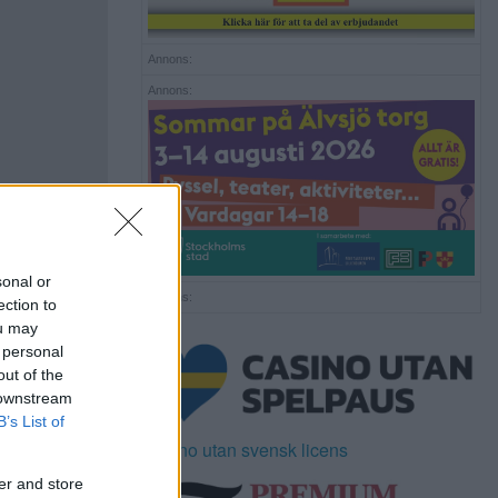
Annons:
Annons:
sonal or
Annons:
ection to
ou may
 personal
out of the
 downstream
B’s List of
Casino utan svensk licens
er and store