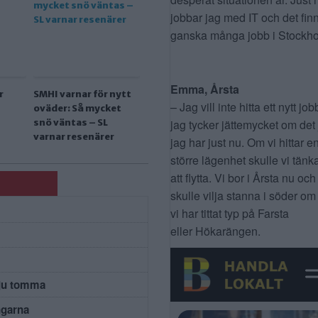
jobbar jag med IT och det fin
ganska många jobb i Stockho
Emma, Årsta
r
SMHI varnar för nytt
– Jag vill inte hitta ett nytt job
oväder: Så mycket
jag tycker jättemycket om det
snö väntas – SL
varnar resenärer
jag har just nu. Om vi hittar e
större lägenhet skulle vi tänk
att flytta. Vi bor i Årsta nu och
skulle vilja stanna i söder om
vi har tittat typ på Farsta
eller Hökarängen.
 ju tomma
ngarna