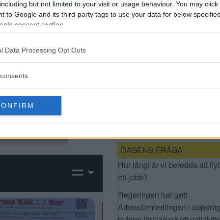
including but not limited to your visit or usage behaviour. You may click 
 to Google and its third-party tags to use your data for below specifi
ogle consent section.
l Data Processing Opt Outs
consents
SMHI VARNAR FÖR
NYTT OVÄDER: SÅ
MYCKET SNÖ VÄNTAS
CONFIRM
– SL VARNAR
RESENÄRER
DAGENS FRÅGA
Hur långt är vi beredda att flyt
ett jobb?
Regeringen har gett
Arbetsförmedlingen i uppdrag
ta fram förslag på ett nytt flytt