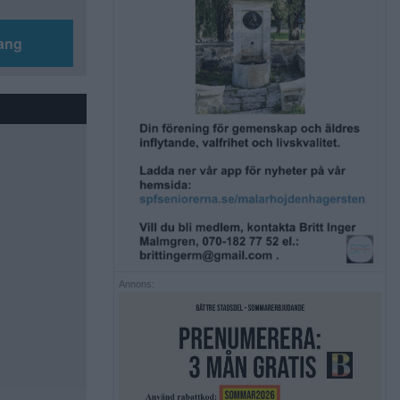
ang
Annons: