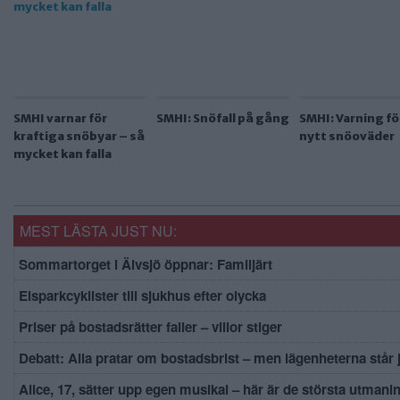
SMHI varnar för
SMHI: Snöfall på gång
SMHI: Varning fö
kraftiga snöbyar – så
nytt snöoväder
mycket kan falla
MEST LÄSTA JUST NU:
Sommartorget i Älvsjö öppnar: Familjärt
Elsparkcyklister till sjukhus efter olycka
Priser på bostadsrätter faller – villor stiger
Debatt: Alla pratar om bostadsbrist – men lägenheterna står
Alice, 17, sätter upp egen musikal – här är de största utmani