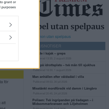
to grant or
ed purposes
Casinon utan spelpaus
POLISNOTISER
Flydde i kajak – greps
Publicerad 13:35, 2 augusti 2026
Bråk på idrottsplats – två män till sjukhus
Publicerad 16:30, 1 augusti 2026
Man anhållen efter våldsdåd i villa
ta för
Publicerad 09:53, 30 juli 2026
Misstänkt mordförsök vid damm i Långbro
Publicerad 20:45, 24 juli 2026
Polisen: Två ingripanden på tisdagen – i
 att
Midsommarkransen och Liljeholmen
stöd
Publicerad 21:02, 7 juli 2026