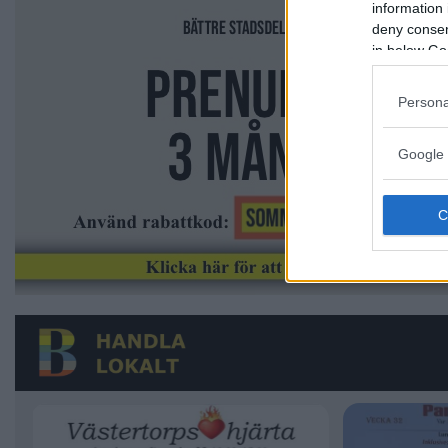
information 
deny consent
in below Go
Persona
Google 