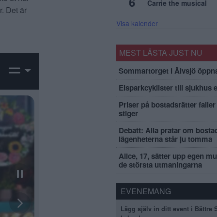
6
Carrie the musical
. Det är
Visa kalender
MEST LÄSTA JUST NU
Sommartorget i Älvsjö öppna
Elsparkcyklister till sjukhus 
Priser på bostadsrätter faller 
stiger
Debatt: Alla pratar om bosta
lägenheterna står ju tomma
Alice, 17, sätter upp egen mu
de största utmaningarna
EVENEMANG
Lägg själv in ditt event i Bättre