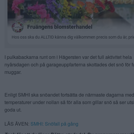
I pulkabackarna runt om i Hägersten var det full aktivitet hela
nyårsdagen och på garageuppfarterna skottades det snö för f
muggar.
Enligt SMHI ska snöandet fortsätta de närmaste dagarna me
temperaturer under nollan så för alla som gillar snö så ser uts
goda ut.
LÄS ÄVEN:
SMHI: Snöfall på gång