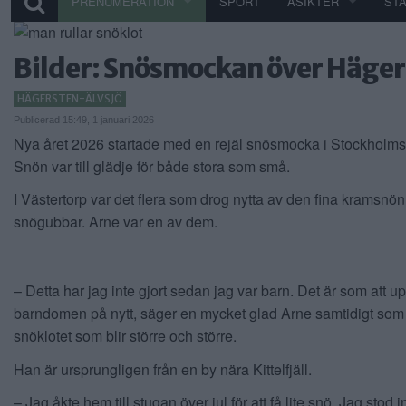
PRENUMERATION
SPORT
ÅSIKTER
ST
Bilder: Snösmockan över Häger
HÄGERSTEN-ÄLVSJÖ
Publicerad 15:49, 1 januari 2026
Nya året 2026 startade med en rejäl snösmocka i Stockholm
Snön var till glädje för både stora som små.
I Västertorp var det flera som drog nytta av den fina kramsnön 
snögubbar. Arne var en av dem.
– Detta har jag inte gjort sedan jag var barn. Det är som att u
barndomen på nytt, säger en mycket glad Arne samtidigt som 
snöklotet som blir större och större.
Han är ursprungligen från en by nära Kittelfjäll.
– Jag åkte hem till stugan över jul för att få lite snö. Jag stod i