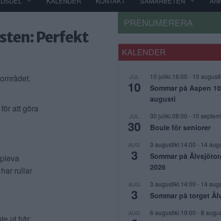
ADSDEL
KALENDER
KONTAKT
SAMARBETEN
AN
PRENUMERERA
sten: Perfekt
KALENDER
10 julikl.16:00
-
10 augusti
sområdet.
JUL
10
Sommar på Aspen 10 j
augusti
för att göra
30 julikl.08:00
-
10 septem
JUL
30
Boule för seniorer
3 augustikl.14:00
-
14 augu
AUG
3
Sommar på Älvsjötor
ppleva
2026
har rullar
3 augustikl.14:00
-
14 augu
AUG
3
Sommar på torget Äl
6 augustikl.19:00
-
8 augus
AUG
nte ut här