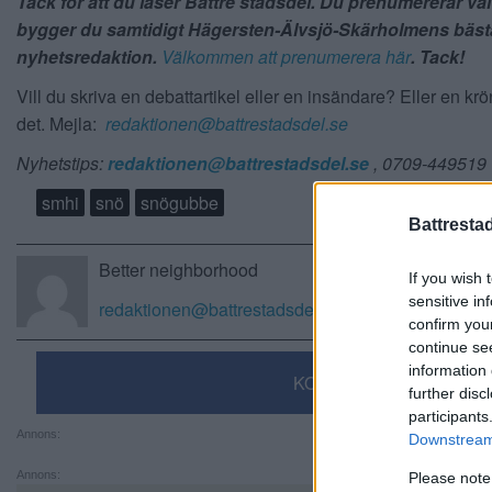
Tack för att du läser Bättre stadsdel. Du prenumererar vä
bygger du samtidigt Hägersten-Älvsjö-Skärholmens bäst
nyhetsredaktion.
Välkommen att prenumerera här
. Tack!
Vill du skriva en debattartikel eller en insändare? Eller en kr
det. Mejla:
redaktionen@battrestadsdel.se
Nyhetstips:
redaktionen@battrestadsdel.se
, 0709-449519
smhi
snö
snögubbe
Battresta
Better neighborhood
If you wish 
sensitive in
redaktionen@battrestadsdel.se
confirm you
continue se
information 
KOMMENTERA
further disc
participants
Annons:
Downstream 
Annons:
Please note