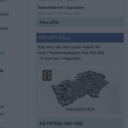
Narkotikabrott i Aspudden
delar
Publicerad 17:04, 28 juni 2026
Visa alla
rbete
KÖP-BYT-SÄLJ
Köp eller sälj dina prylar lokalt! Gå
på
med i Facebookgruppen Köp Byt Sälj
- Vi som bor i Hägersten
ta
 är
ivs
Gå till Köp-Byt-Sälj
nu