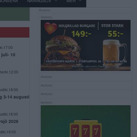
NONSERA
NÄRINGSLIV
MER
Annons:
Annons:
kl.17:00
uli- 10
berkl.12:00
Annons:
Annons:
stikl.18:00
Annons:
g 3-14 augusti
Annons:
stikl.18:00
vsjö 2026
tikl.19:00