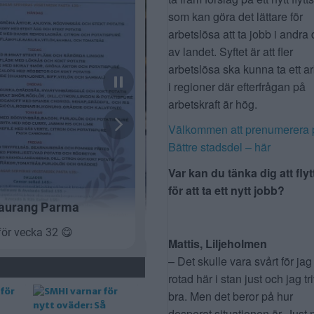
som kan göra det lättare för
arbetslösa att ta jobb i andra 
av landet. Syftet är att fler
arbetslösa ska kunna ta ett a
i regioner där efterfrågan på
arbetskraft är hög.
Välkommen att prenumerera 
Bättre stadsdel – här
Var kan du tänka dig att flyt
för att ta ett nytt jobb?
Mattis, Liljeholmen
– Det skulle vara svårt för jag
rotad här i stan just och jag tr
bra. Men det beror på hur
desperat situationen är. Just 