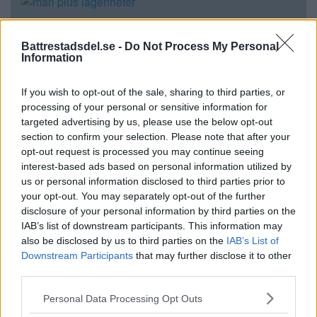
Debatt: Tomma lägenheter –
inte ett argument för mer
Battrestadsdel.se -
Do Not Process My Personal
Information
betong
If you wish to opt-out of the sale, sharing to third parties, or
Replik på Debatt: Alla pratar om bostadsbrist
processing of your personal or sensitive information for
– […]
targeted advertising by us, please use the below opt-out
section to confirm your selection. Please note that after your
Publicerad 10:21, 29 juli 2026
opt-out request is processed you may continue seeing
interest-based ads based on personal information utilized by
us or personal information disclosed to third parties prior to
Fler debatt »
your opt-out. You may separately opt-out of the further
disclosure of your personal information by third parties on the
IAB’s list of downstream participants. This information may
Fler insändare »
also be disclosed by us to third parties on the
IAB’s List of
Downstream Participants
that may further disclose it to other
third parties.
Fler krönikor »
Please note that this website/app uses one or more Google
Personal Data Processing Opt Outs
services and may gather and store information including but