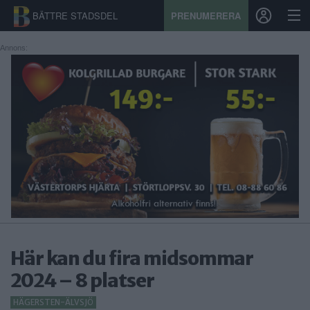
BÄTTRE STADSDEL
PRENUMERERA
Annons:
START
STADSDEL
PRENUMERATION
SPORT
ÅSIKTER
KALENDER
Här kan du fira midsommar
KONTAKT
2024 – 8 platser
SAMARBETEN
HÄGERSTEN-ÄLVSJÖ