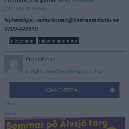
prenumerera här
.
Nyhetstips: redaktionen@battrestadsdel.se ,
0709-449519
midsommar
midsommarfirande
Olger Proko
redaktionen@battrestadsdel.se
KOMMENTERA
Annons:
Annons: