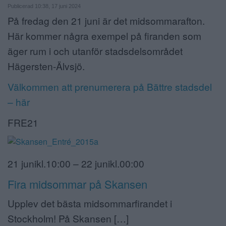
Publicerad 10:38, 17 juni 2024
ANNONSERA
På fredag den 21 juni är det midsommarafton.
Här kommer några exempel på firanden som
NÄRINGSLIV
äger rum i och utanför stadsdelsområdet
MER
Hägersten-Älvsjö.
Välkommen att prenumerera på Bättre stadsdel
– här
FRE21
21 junikl.10:00 – 22 junikl.00:00
Fira midsommar på Skansen
Upplev det bästa midsommarfirandet i
Stockholm! På Skansen […]