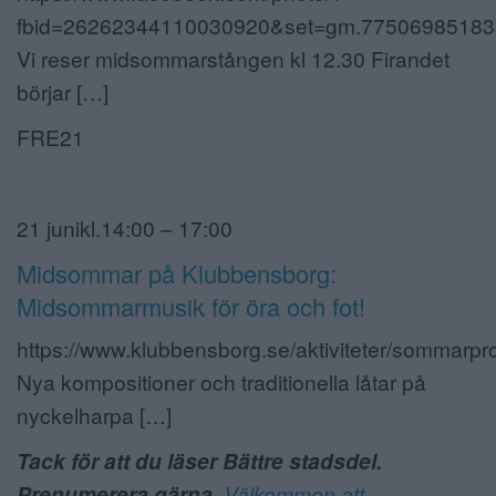
fbid=26262344110030920&set=gm.77506985183
Vi reser midsommarstången kl 12.30 Firandet
börjar […]
FRE21
21 junikl.14:00 – 17:00
Midsommar på Klubbensborg:
Midsommarmusik för öra och fot!
https://www.klubbensborg.se/aktiviteter/sommarpr
Nya kompositioner och traditionella låtar på
nyckelharpa […]
Tack för att du läser Bättre stadsdel.
Prenumerera gärna.
Välkommen att