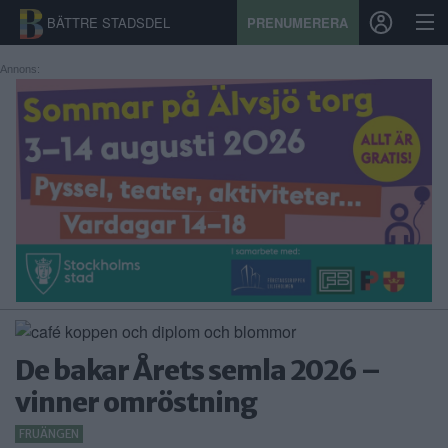
BÄTTRE STADSDEL
PRENUMERERA
Annons:
START
STADSDEL
PRENUMERATION
SPORT
ÅSIKTER
KALENDER
De bakar Årets semla 2026 –
KONTAKT
vinner omröstning
SAMARBETEN
FRUÄNGEN