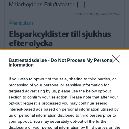
Mälarhöjdens Friluftsteater. […]
Publicerad 07:08, 7 augusti 2026
Elsparkcyklister till sjukhus
efter olycka
På onsdagskvällen körde en elsparkcykel in
i en […]
Battrestadsdel.se -
Do Not Process My Personal
Information
Publicerad 09:51, 6 augusti 2026
If you wish to opt-out of the sale, sharing to third parties, or
processing of your personal or sensitive information for
Alice, 17, sätter upp egen
targeted advertising by us, please use the below opt-out
section to confirm your selection. Please note that after your
musikal – här är de största
opt-out request is processed you may continue seeing
utmaningarna
interest-based ads based on personal information utilized by
us or personal information disclosed to third parties prior to
Alice Stenberg är 17 år och har skrivit, […]
your opt-out. You may separately opt-out of the further
disclosure of your personal information by third parties on the
Publicerad 16:16, 5 augusti 2026