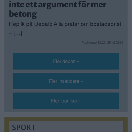
inte ett argument för mer
betong
Replik på Debatt: Alla pratar om bostadsbrist
– […]
Publicerad 10:21, 29 juli 2026
Fler debatt »
Fler insändare »
Fler krönikor »
SPORT