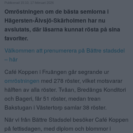
Publicerad 15:10, 17 februari 2026
ANNONSERA
Omröstningen om de bästa semlorna i
Hägersten-Älvsjö-Skärholmen har nu
NÄRINGSLIV
avslutats, där läsarna kunnat rösta på sina
MER
favoriter.
Välkommen att prenumerera på Bättre stadsdel
– här
Café Koppen i Fruängen går segrande ur
omröstningen
med 278 röster, vilket motsvarar
hälften av alla röster. Tvåan, Bredängs Konditori
och Bageri, får 51 röster, medan trean
Bakstugan i Västertorp samlar 38 röster.
När vi från Bättre Stadsdel besöker Café Koppen
på fettisdagen, med diplom och blommor i