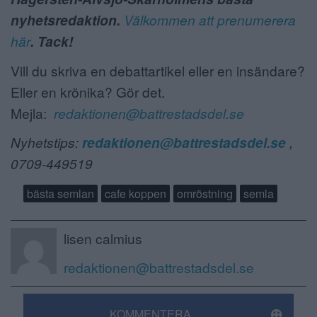
nyhetsredaktion.
Välkommen att prenumerera
här
. Tack!
Vill du skriva en debattartikel eller en insändare?
Eller en krönika? Gör det.
Mejla:
redaktionen@battrestadsdel.se
Nyhetstips:
redaktionen@battrestadsdel.se
,
0709-449519
bästa semlan
cafe koppen
omröstning
semla
lisen calmius
redaktionen@battrestadsdel.se
KOMMENTERA