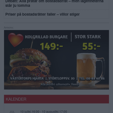
Debatt: Alla pratar om bostadsbrist – men lägenheterna
står ju tomma
Priser på bostadsrätter faller – villor stiger
Annons:
KALENDER
10 julikl.16:00
-
10 augustikl.17:00
JUL