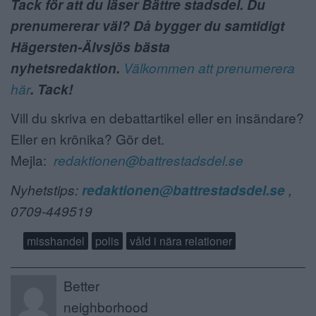
Tack för att du läser Bättre stadsdel. Du
prenumererar väl? Då bygger du samtidigt
Hägersten-Älvsjös bästa
nyhetsredaktion.
Välkommen att prenumerera
här
. Tack!
Vill du skriva en debattartikel eller en insändare?
Eller en krönika? Gör det.
Mejla:
redaktionen@battrestadsdel.se
Nyhetstips:
redaktionen@battrestadsdel.se
,
0709-449519
misshandel
polis
våld i nära relationer
Better
neighborhood