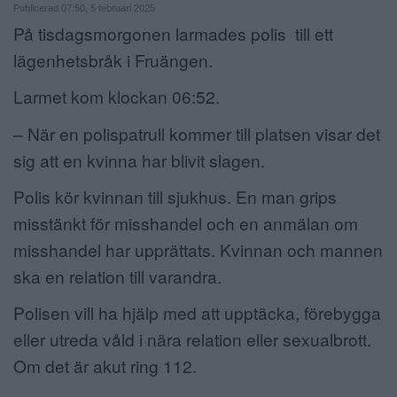
Publicerad 07:50, 5 februari 2025
ANNONSERA
På tisdagsmorgonen larmades polis till ett
lägenhetsbråk i Fruängen.
NÄRINGSLIV
Larmet kom klockan 06:52.
MER
– När en polispatrull kommer till platsen visar det
sig att en kvinna har blivit slagen.
Polis kör kvinnan till sjukhus. En man grips
misstänkt för misshandel och en anmälan om
misshandel har upprättats. Kvinnan och mannen
ska en relation till varandra.
Polisen vill ha hjälp med att upptäcka, förebygga
eller utreda våld i nära relation eller sexualbrott.
Om det är akut ring 112.