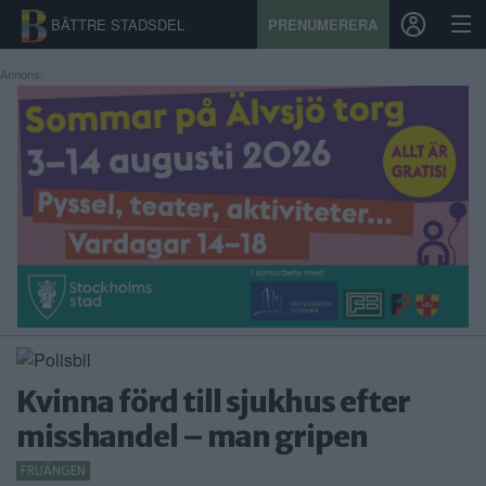
BÄTTRE STADSDEL
PRENUMERERA
Annons:
START
STADSDEL
PRENUMERATION
SPORT
ÅSIKTER
KALENDER
Kvinna förd till sjukhus efter
KONTAKT
misshandel – man gripen
SAMARBETEN
FRUÄNGEN