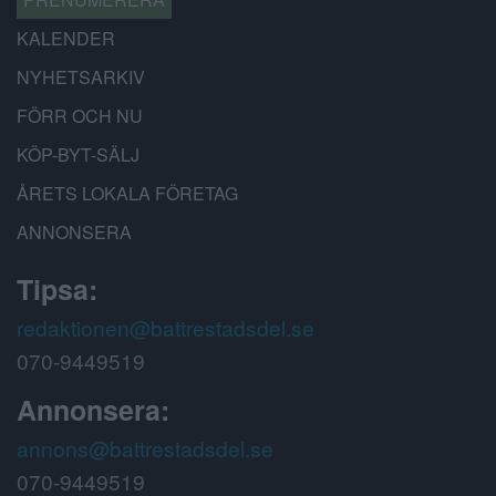
KALENDER
NYHETSARKIV
FÖRR OCH NU
KÖP-BYT-SÄLJ
ÅRETS LOKALA FÖRETAG
ANNONSERA
Tipsa:
redaktionen@battrestadsdel.se
070-9449519
Annonsera:
annons@battrestadsdel.se
070-9449519