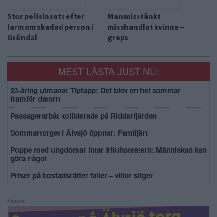
Stor polisinsats efter
Man misstänkt
larm om skadad person i
misshandlat kvinna –
Gröndal
greps
MEST LÄSTA JUST NU:
22-åring utmanar Tiptapp: Det blev en hel sommar
framför datorn
Passagerarbåt kolliderade på Riddarfjärden
Sommartorget i Älvsjö öppnar: Familjärt
Poppe med ungdomar intar friluftsteatern: Människan kan
göra något
Priser på bostadsrätter faller – villor stiger
Annons: