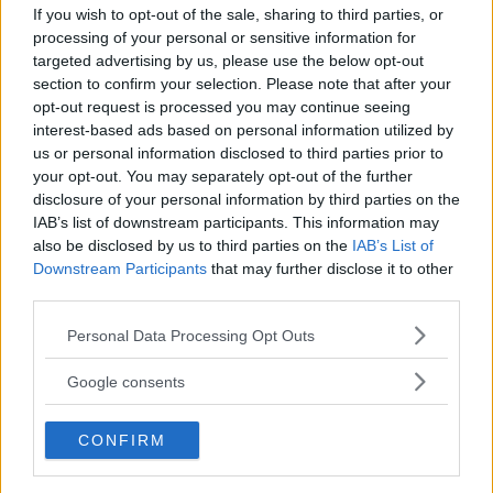
If you wish to opt-out of the sale, sharing to third parties, or
EXTERN PARTNER. Södra Stockholm är en
processing of your personal or sensitive information for
del av […]
targeted advertising by us, please use the below opt-out
section to confirm your selection. Please note that after your
Publicerad 05:03, 4 augusti 2026
opt-out request is processed you may continue seeing
interest-based ads based on personal information utilized by
Annons:
us or personal information disclosed to third parties prior to
your opt-out. You may separately opt-out of the further
disclosure of your personal information by third parties on the
IAB’s list of downstream participants. This information may
also be disclosed by us to third parties on the
IAB’s List of
Downstream Participants
that may further disclose it to other
third parties.
Please note that this website/app uses one or more Google
Personal Data Processing Opt Outs
services and may gather and store information including but
not limited to your visit or usage behaviour. You may click to
Google consents
grant or deny consent to Google and its third-party tags to
use your data for below specified purposes in below Google
CONFIRM
consent section.