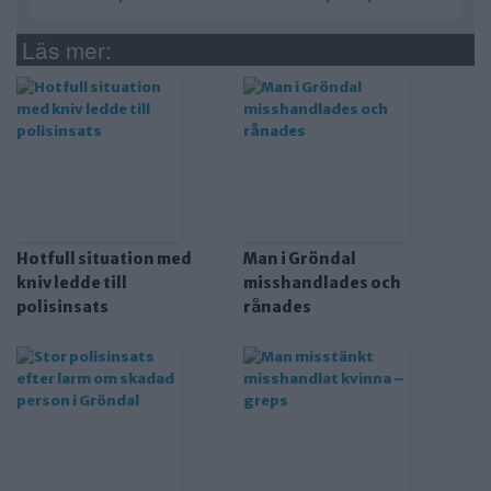
Läs mer:
Hotfull situation med
Man i Gröndal
kniv ledde till
misshandlades och
polisinsats
rånades