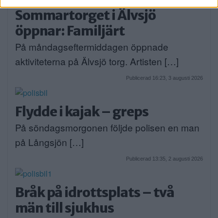
Sommartorget i Älvsjö
öppnar: Familjärt
På måndagseftermiddagen öppnade
aktiviteterna på Älvsjö torg. Artisten […]
Publicerad 16:23, 3 augusti 2026
Flydde i kajak – greps
På söndagsmorgonen följde polisen en man
på Långsjön […]
Publicerad 13:35, 2 augusti 2026
Bråk på idrottsplats – två
män till sjukhus