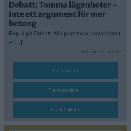
Debatt: Tomma lägenheter –
inte ett argument för mer
betong
Replik på Debatt: Alla pratar om bostadsbrist
– […]
Publicerad 10:21, 29 juli 2026
Fler debatt »
Fler insändare »
Fler krönikor »