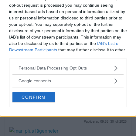
opt-out request is processed you may continue seeing
Annons:
interest-based ads based on personal information utilized by
us or personal information disclosed to third parties prior to
your opt-out. You may separately opt-out of the further
disclosure of your personal information by third parties on the
IAB’s list of downstream participants. This information may
also be disclosed by us to third parties on the
IAB’s List of
Downstream Participants
that may further disclose it to other
third parties.
Please note that this website/app uses one or more Google
Personal Data Processing Opt Outs
services and may gather and store information including but
Man anhållen efter våldsdåd i
not limited to your visit or usage behaviour. You may click to
Google consents
grant or deny consent to Google and its third-party tags to
villa
use your data for below specified purposes in below Google
CONFIRM
consent section.
På torsdagsmorgonen grep polisen en man
som tagit […]
Publicerad 09:53, 30 juli 2026