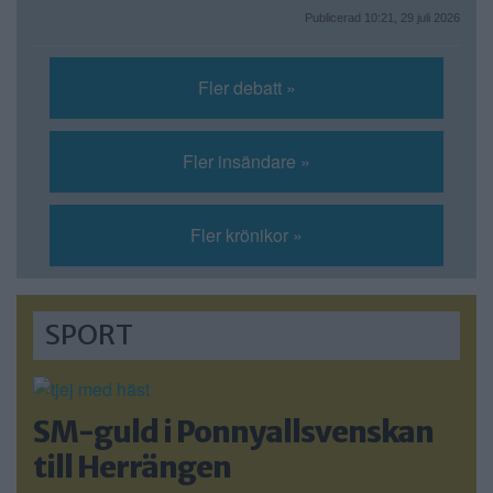
Publicerad 10:21, 29 juli 2026
Fler debatt »
Fler insändare »
Fler krönikor »
SPORT
SM-guld i Ponnyallsvenskan
till Herrängen