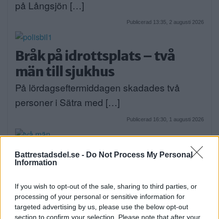
på Långsjön […]
Publicerad 13:35, 2 augusti 2026
Bråk på idrottsplats – två
män till sjukhus
På lördagseftermiddagen skadades två
personer i Sätra med […]
Publicerad 16:30, 1 augusti 2026
Debatt: C: Så förvandlar vi
Battrestadsdel.se -
Do Not Process My Personal
Information
Strandvägen till en grön oas
DEBATT. Strandvägen är i dag en av
If you wish to opt-out of the sale, sharing to third parties, or
processing of your personal or sensitive information for
Stockholms […]
targeted advertising by us, please use the below opt-out
section to confirm your selection. Please note that after your
Publicerad 07:01, 31 juli 2026