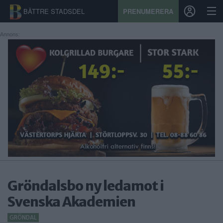
BÄTTRE STADSDEL
PRENUMERERA
Annons:
START
STADSDEL
PRENUMERATION
SPORT
ÅSIKTER
KALENDER
Gröndalsbo ny ledamot i
KONTAKT
Svenska Akademien
SAMARBETEN
GRÖNDAL