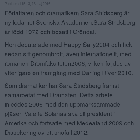
Publicerad 15:13, 13 maj 2016
ANNONSERA
Författaren och dramatikern Sara Stridsberg är
ny ledamot Svenska Akademien.Sara Stridsberg
NÄRINGSLIV
är född 1972 och bosatt i Gröndal.
MER
Hon debuterade med Happy Sally2004 och fick
sedan sitt genombrott, även internationellt, med
romanen Drömfakulteten2006, vilken följdes av
ytterligare en framgång med Darling River 2010.
Som dramatiker har Sara Stridsberg främst
samarbetat med Dramaten. Detta arbete
inleddes 2006 med den uppmärksammade
pjäsen Valerie Solanas ska bli president i
Amerika och fortsatte med Medealand 2009 och
Dissekering av ett snöfall 2012.