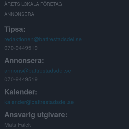
ÅRETS LOKALA FÖRETAG
ANNONSERA
Tipsa:
redaktionen@battrestadsdel.se
070-9449519
Annonsera:
annons@battrestadsdel.se
070-9449519
Kalender:
kalender@battrestadsdel.se
Ansvarig utgivare:
Mats Falck