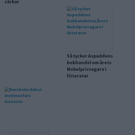
sårbar
Så tycker Aspuddens
bokhandel om årets
Nobelpristagare i
litteratur