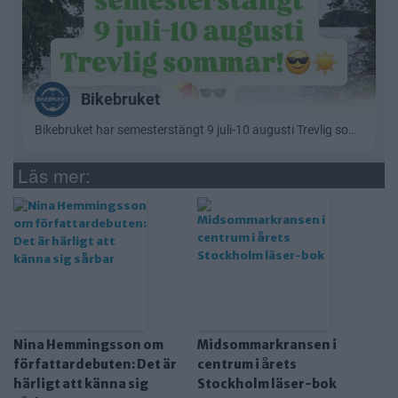
Läs mer:
Nina Hemmingsson om
Midsommarkransen i
författardebuten: Det är
centrum i årets
härligt att känna sig
Stockholm läser-bok