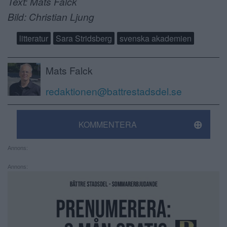
Text: Mats Falck
Bild: Christian Ljung
litteratur
Sara Stridsberg
svenska akademien
Mats Falck
redaktionen@battrestadsdel.se
KOMMENTERA
Annons:
Annons: