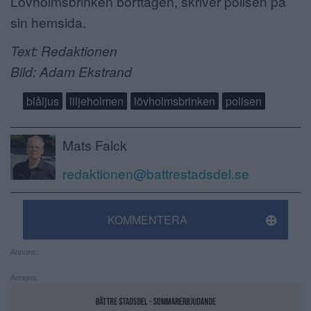
Lövholmsbrinken borttagen, skriver polisen på
sin hemsida.
Text: Redaktionen
Bild: Adam Ekstrand
blåljus
liljeholmen
lövholmsbrinken
polisen
Mats Falck
redaktionen@battrestadsdel.se
KOMMENTERA
Annons:
Annons: