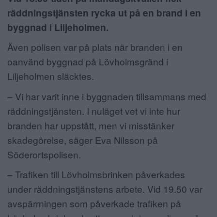
räddningstjänsten rycka ut på en brand i en
ANNONSERA
byggnad i Liljeholmen.
NÄRINGSLIV
Även polisen var på plats när branden i en
MER
oanvänd byggnad på Lövholmsgränd i
Liljeholmen släcktes.
– Vi har varit inne i byggnaden tillsammans med
räddningstjänsten. I nuläget vet vi inte hur
branden har uppstått, men vi misstänker
skadegörelse, säger Eva Nilsson på
Söderortspolisen.
– Trafiken till Lövholmsbrinken påverkades
under räddningstjänstens arbete. Vid 19.50 var
avspärrningen som påverkade trafiken på