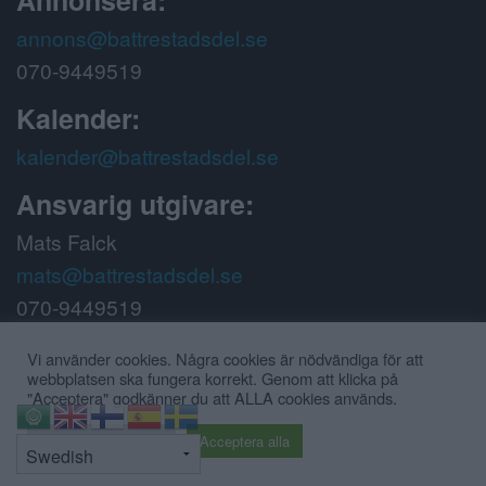
annons@battrestadsdel.se
070-9449519
Kalender:
kalender@battrestadsdel.se
Ansvarig utgivare:
Mats Falck
mats@battrestadsdel.se
070-9449519
Följ oss på:
Vi använder cookies. Några cookies är nödvändiga för att
webbplatsen ska fungera korrekt. Genom att klicka på
"Acceptera" godkänner du att ALLA cookies används.
⇧
Cookie inställningar
Acceptera alla