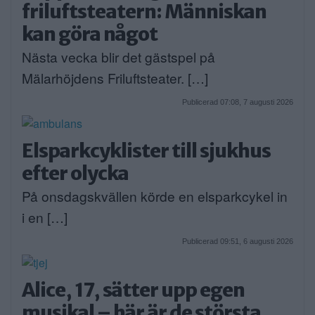
friluftsteatern: Människan
kan göra något
Nästa vecka blir det gästspel på
Mälarhöjdens Friluftsteater. […]
Publicerad 07:08, 7 augusti 2026
Elsparkcyklister till sjukhus
efter olycka
På onsdagskvällen körde en elsparkcykel in
i en […]
Publicerad 09:51, 6 augusti 2026
Alice, 17, sätter upp egen
musikal – här är de största