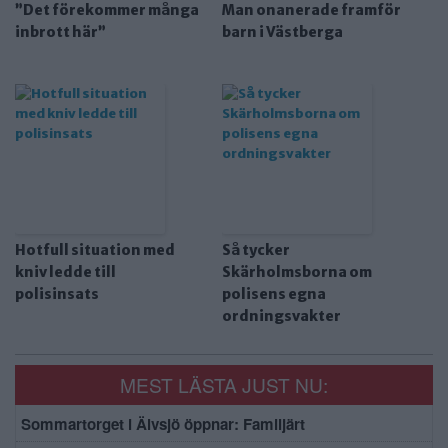
”Det förekommer många
Man onanerade framför
inbrott här”
barn i Västberga
Hotfull situation med
Så tycker
kniv ledde till
Skärholmsborna om
polisinsats
polisens egna
ordningsvakter
MEST LÄSTA JUST NU:
Sommartorget i Älvsjö öppnar: Familjärt