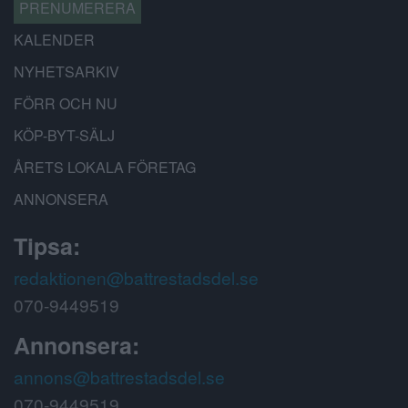
PRENUMERERA
KALENDER
NYHETSARKIV
FÖRR OCH NU
KÖP-BYT-SÄLJ
ÅRETS LOKALA FÖRETAG
ANNONSERA
Tipsa:
redaktionen@battrestadsdel.se
070-9449519
Annonsera:
annons@battrestadsdel.se
070-9449519