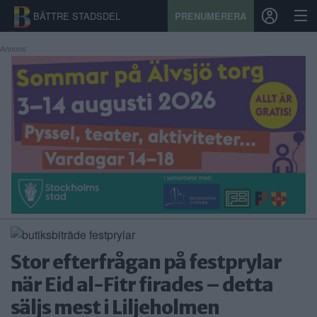
BÄTTRE STADSDEL
PRENUMERERA
Annons:
START
STADSDEL
PRENUMERATION
SPORT
ÅSIKTER
KALENDER
Stor efterfrågan på festprylar
KONTAKT
när Eid al-Fitr firades – detta
säljs mest i Liljeholmen
SAMARBETEN