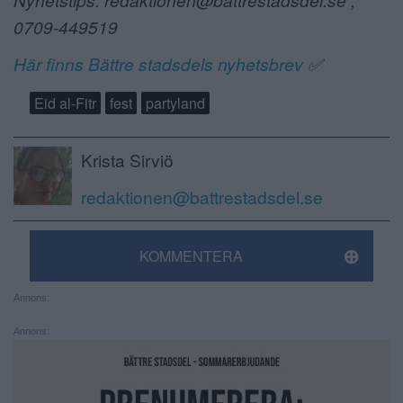
0709-449519
Här finns Bättre stadsdels nyhetsbrev
✅
Eid al-Fitr
fest
partyland
Krista Sirviö
redaktionen@battrestadsdel.se
KOMMENTERA
Annons:
Annons: