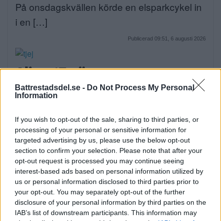
På onsdagskvällen körde en elsparkcykel in
i en […]
Publicerad 09:51, 6 augusti 2026
Alice, 17, sätter upp egen
musikal – här är de största
Battrestadsdel.se -
Do Not Process My Personal
Information
utmaningarna
Alice Stenberg är 17 år och har skrivit, […]
If you wish to opt-out of the sale, sharing to third parties, or
processing of your personal or sensitive information for
Publicerad 16:16, 5 augusti 2026
targeted advertising by us, please use the below opt-out
section to confirm your selection. Please note that after your
opt-out request is processed you may continue seeing
Bilist körde på vuxen och barn
interest-based ads based on personal information utilized by
us or personal information disclosed to third parties prior to
på cykel
your opt-out. You may separately opt-out of the further
På måndagskvällen blev två personer som
disclosure of your personal information by third parties on the
IAB’s list of downstream participants. This information may
färdades på […]