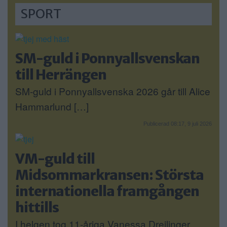
SPORT
SM-guld i Ponnyallsvenskan
till Herrängen
SM-guld i Ponnyallsvenska 2026 går till Alice
Hammarlund […]
Publicerad 08:17, 9 juli 2026
VM-guld till
Midsommarkransen: Största
internationella framgången
hittills
I helgen tog 11-åriga Vanessa Dreilinger