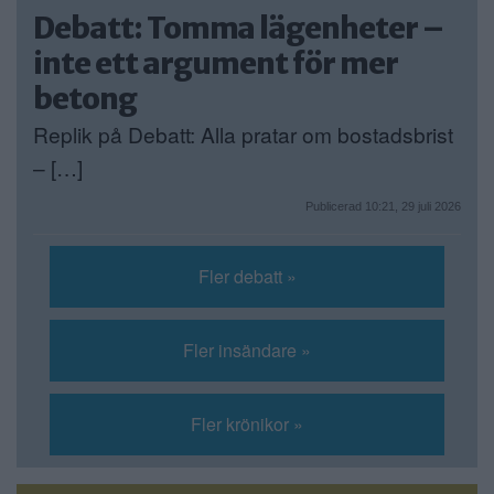
Debatt: Tomma lägenheter –
inte ett argument för mer
betong
Replik på Debatt: Alla pratar om bostadsbrist
– […]
Publicerad 10:21, 29 juli 2026
Fler debatt »
Fler insändare »
Fler krönikor »