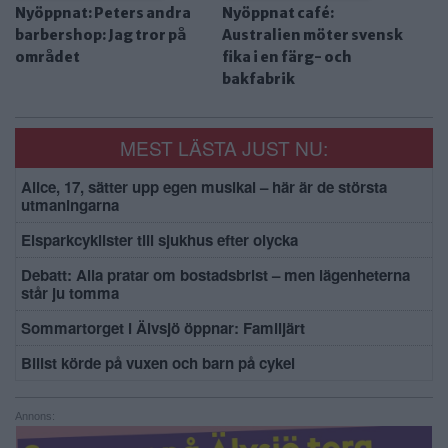
Nyöppnat: Peters andra
Nyöppnat café:
barbershop: Jag tror på
Australien möter svensk
området
fika i en färg- och
bakfabrik
MEST LÄSTA JUST NU:
Alice, 17, sätter upp egen musikal – här är de största
utmaningarna
Elsparkcyklister till sjukhus efter olycka
Debatt: Alla pratar om bostadsbrist – men lägenheterna
står ju tomma
Sommartorget i Älvsjö öppnar: Familjärt
Bilist körde på vuxen och barn på cykel
Annons: