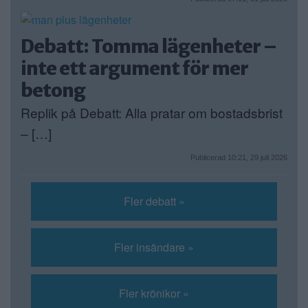
Debatt: Tomma lägenheter –
inte ett argument för mer
betong
Replik på Debatt: Alla pratar om bostadsbrist
– […]
Publicerad 10:21, 29 juli 2026
Fler debatt »
Fler insändare »
Fler krönikor »