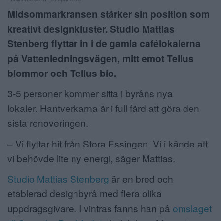
Midsommarkransen stärker sin position som
ANNONSERA
kreativt designkluster. Studio Mattias
NÄRINGSLIV
Stenberg flyttar in i de gamla cafélokalerna
på Vattenledningsvägen, mitt emot Tellus
MER
blommor och Tellus bio.
3-5 personer kommer sitta i byråns nya
lokaler.
Hantverkarna är i full färd att göra den
sista renoveringen.
– Vi flyttar hit från Stora Essingen. Vi i kände att
vi behövde lite ny energi, säger Mattias.
Studio Mattias Stenberg
är en bred och
etablerad designbyrå med flera olika
uppdragsgivare. I vintras fanns han på
omslaget