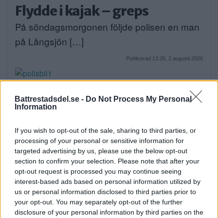
Flydde i kajak – greps
På söndagsmorgonen följde polisen en man
på Långsjön […]
Publicerad 13:35, 2 augusti 2026
Bråk på idrottsplats – två
Battrestadsdel.se -
Do Not Process My Personal
män till sjukhus
Information
På lördagseftermiddagen skadades två
If you wish to opt-out of the sale, sharing to third parties, or
personer i Sätra med […]
processing of your personal or sensitive information for
targeted advertising by us, please use the below opt-out
Publicerad 16:30, 1 augusti 2026
section to confirm your selection. Please note that after your
opt-out request is processed you may continue seeing
interest-based ads based on personal information utilized by
Debatt: C: Så förvandlar vi
us or personal information disclosed to third parties prior to
Strandvägen till en grön oas
your opt-out. You may separately opt-out of the further
disclosure of your personal information by third parties on the