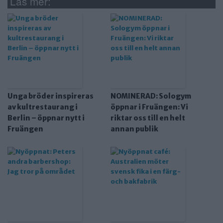
Läs mer:
Unga bröder inspireras
NOMINERAD: Sologym
av kultrestaurang i
öppnar i Fruängen: Vi
Berlin – öppnar nytt i
riktar oss till en helt
Fruängen
annan publik