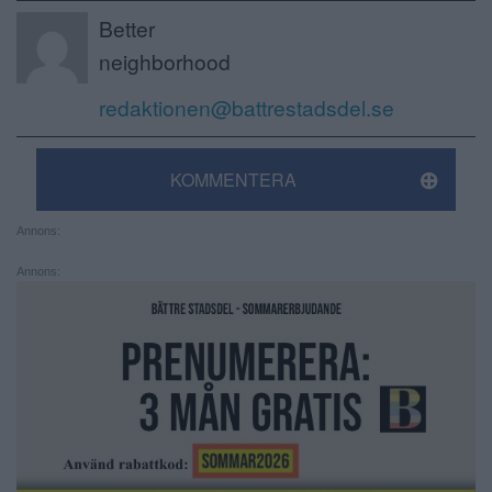
Better
neighborhood
redaktionen@battrestadsdel.se
KOMMENTERA
Annons:
Annons: