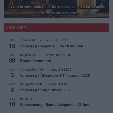
KALENDER
10 julikl.16:00
-
10 augustikl.17:00
JUL
10
Sommar på Aspen 10 juli- 10 augusti
30 julikl.08:00
-
10 septemberkl.12:00
JUL
30
Boule för seniorer
3 augustikl.14:00
-
14 augustikl.18:00
AUG
3
Sommar på Älvsjötorg 3-14 augusti 2026
3 augustikl.14:00
-
14 augustikl.18:00
AUG
3
Sommar på torget Älvsjö 2026
09:30
-
11:30
AUG
10
Sommarsång i Sannadalsparken i Gröndal