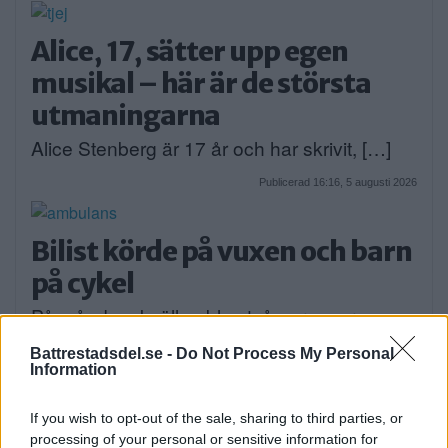
Alice, 17, sätter upp egen
musikal – här är de största
utmaningarna
Alice Stenberg är 17 år och har skrivit, […]
Publicerad 16:16, 5 augusti 2026
Bilist körde på vuxen och barn
på cykel
På måndagskvällen blev två personer som
färdades på […]
Battrestadsdel.se -
Do Not Process My Personal
Information
Publicerad 08:58, 4 augusti 2026
If you wish to opt-out of the sale, sharing to third parties, or
processing of your personal or sensitive information for