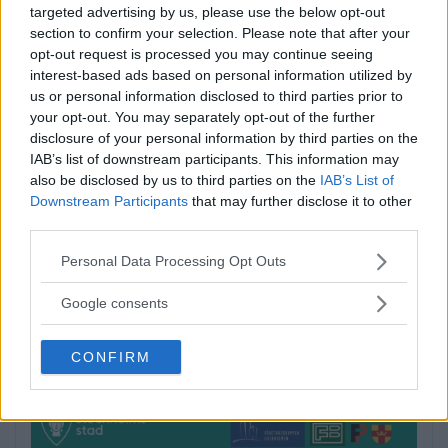
targeted advertising by us, please use the below opt-out
section to confirm your selection. Please note that after your
När onlinecasino blir en del av
opt-out request is processed you may continue seeing
den digitala vardagen i södra
interest-based ads based on personal information utilized by
us or personal information disclosed to third parties prior to
Stockholm
your opt-out. You may separately opt-out of the further
disclosure of your personal information by third parties on the
EXTERN PARTNER. Södra Stockholm är en
IAB’s list of downstream participants. This information may
del av […]
also be disclosed by us to third parties on the
IAB’s List of
Downstream Participants
that may further disclose it to other
Publicerad 05:03, 4 augusti 2026
third parties.
Annons:
Please note that this website/app uses one or more Google
Personal Data Processing Opt Outs
services and may gather and store information including but
not limited to your visit or usage behaviour. You may click to
Google consents
grant or deny consent to Google and its third-party tags to
use your data for below specified purposes in below Google
CONFIRM
consent section.