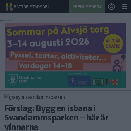
BÄTTRE STADSDEL
PRENUMERERA
Annons:
START
STADSDEL
PRENUMERATION
SPORT
ÅSIKTER
KALENDER
Förslag: Bygg en isbana i
KONTAKT
Svandammsparken – här är
vinnarna
SAMARBETEN