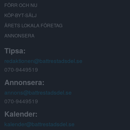
FÖRR OCH NU
KÖP-BYT-SÄLJ
ÅRETS LOKALA FÖRETAG
ANNONSERA
Tipsa:
redaktionen@battrestadsdel.se
070-9449519
Annonsera:
annons@battrestadsdel.se
070-9449519
Kalender:
kalender@battrestadsdel.se