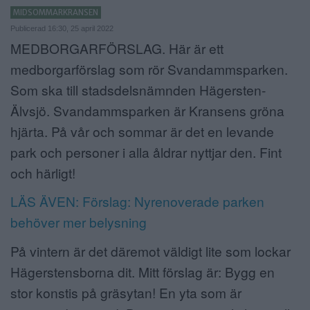
MIDSOMMARKRANSEN
ANNONSERA
Publicerad 16:30, 25 april 2022
MEDBORGARFÖRSLAG. Här är ett
NÄRINGSLIV
medborgarförslag som rör Svandammsparken.
MER
Som ska till stadsdelsnämnden Hägersten-
Älvsjö. Svandammsparken är Kransens gröna
hjärta. På vår och sommar är det en levande
park och personer i alla åldrar nyttjar den. Fint
och härligt!
LÄS ÄVEN: Förslag: Nyrenoverade parken
behöver mer belysning
På vintern är det däremot väldigt lite som lockar
Hägerstensborna dit. Mitt förslag är: Bygg en
stor konstis på gräsytan! En yta som är